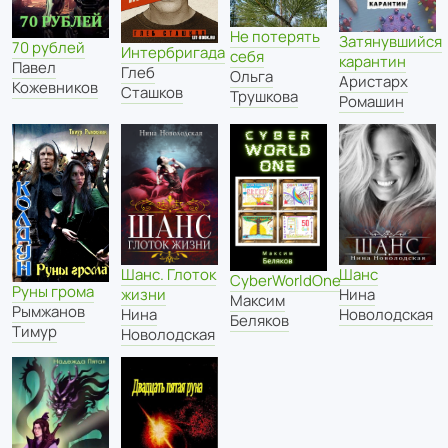
Не потерять
Затянувшийся
70 рублей
Интербригада
себя
карантин
Павел
Глеб
Ольга
Аристарх
Кожевников
Сташков
Трушкова
Ромашин
Шанс
Шанс. Глоток
CyberWorldOne
Руны грома
Нина
жизни
Максим
Рымжанов
Новолодская
Нина
Беляков
Тимур
Новолодская