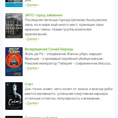
дня…
‹
Далее
›
ЗАТО: город забвения
После­дняя легенда города Шелково была расска­
зана, но в мире ещё много мест, хранящих свои
мрачные тайны. Новая группа иска­телей
приключений…
‹
Далее
›
Возвращение Синей Бороды
Жиль де Рэ – спод­ви­жник Жанны д’Арк, маршал
Франции – и кровавый серийный убийца-маньяк.
Римский импе­ратор Тиберий – совре­менник Иисуса…
‹
Далее
›
Счет
Дин точно знает, чего хочет от жизни, и всегда доби­
ва­ется жела­е­мого: успе­шная спор­ти­вная карьера,
отли­чные отметки, попу­ля­р­ность и внимание…
‹
Далее
›
Смертельный след