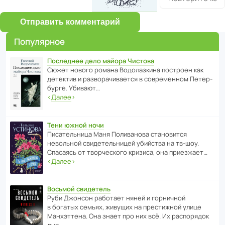
Отправить комментарий
Популярное
Последнее дело майора Чистова
Сюжет нового романа Водо­ла­з­кина пост­роен как
дете­ктив и разво­ра­чи­ва­ется в совре­менном Пете­р­
бурге. Убивают…
‹
Далее
›
Тени южной ночи
Писа­тель­ница Маня Поли­ва­нова стано­вится
невольной свиде­тель­ницей убийства на тв-шоу.
Спасаясь от твор­че­с­кого кризиса, она приезжает…
‹
Далее
›
Восьмой свидетель
Руби Джонсон рабо­тает няней и горни­чной
в богатых семьях, живущих на прес­ти­жной улице
Манх­эт­тена. Она знает про них всё. Их распо­рядок