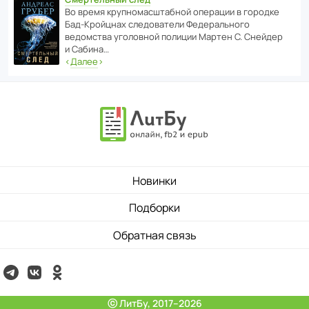
Во время круп­но­мас­ш­та­бной операции в городке
Бад‑Крой­цнах следо­ва­тели Феде­раль­ного
ведомства уголо­вной полиции Мартен С. Снейдер
и Сабина…
‹
Далее
›
Новинки
Подборки
Обратная связь
ⓒ ЛитБу, 2017–2026