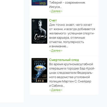
Тиберий – совре­менник
Иисуса…
‹
Далее
›
Счет
Дин точно знает, чего хочет
от жизни, и всегда доби­ва­ется
жела­е­мого: успе­шная спор­ти­
вная карьера, отли­чные
отметки, попу­ля­р­ность
и внимание…
‹
Далее
›
Смертельный след
Во время круп­но­мас­ш­та­бной
операции в городке Бад‑Крой­
цнах следо­ва­тели Феде­раль­
ного ведомства уголо­вной
полиции Мартен С. Снейдер
и Сабина…
‹
Далее
›