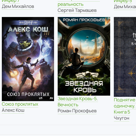
Инфер 7
Инфер 5
реальность
Дем Михайлов
Дем Миха
Сергей Тармашев
Звездная Кровь-5.
Поднятие 
Союз проклятых
Вечность
одиночку. 
Алекс Кош
Роман Прокофьев
Книга 5
Чхугон