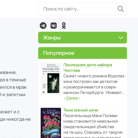
Жанры
Популярное
Последнее дело майора
Чистова
живание,
Сюжет нового романа Водо­ла­з­
йдя в темные
кина пост­роен как дете­ктив
зился в мрак
и разво­ра­чи­ва­ется в совре­
менном Пете­р­бурге. Убивают…
й и залитым
‹
Далее
›
Тени южной ночи
может и с
Писа­тель­ница Маня Поли­ва­
ди никогда не
нова стано­вится невольной
свиде­тель­ницей убийства
на тв-шоу. Спасаясь от твор­че­
с­кого кризиса, она приезжает…