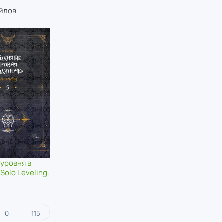
йлов
уровня в
Solo Leveling.
0
115