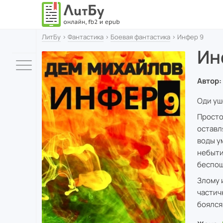
ЛитБу
›
Фантастика
›
Боевая фантастика
› Инфер 9
Ин
Автор:
Оди уш
Просто
оставл
воды у
небыти
беспощ
Злому 
частич
боялся