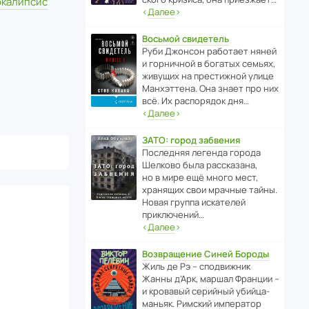
окалипсис
‹
Далее
›
Восьмой свидетель
Руби Джонсон рабо­тает няней
и горни­чной в богатых семьях,
живущих на прес­ти­жной улице
Манх­эт­тена. Она знает про них
всё. Их распо­рядок дня…
‹
Далее
›
ЗАТО: город забвения
После­дняя легенда города
Шелково была расска­зана,
но в мире ещё много мест,
хранящих свои мрачные тайны.
Новая группа иска­телей
приключений…
‹
Далее
›
Возвращение Синей Бороды
Жиль де Рэ – спод­ви­жник
Жанны д’Арк, маршал Франции –
и кровавый серийный убийца-
маньяк. Римский импе­ратор