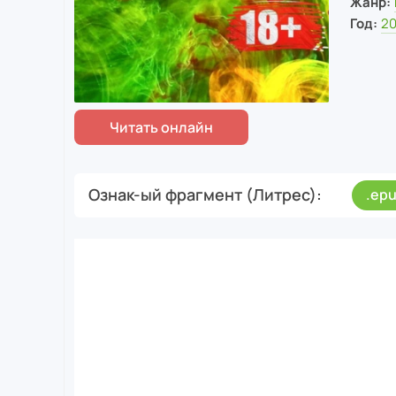
Жанр:
Год:
2
Ознак-ый фрагмент (Литрес)
.ep