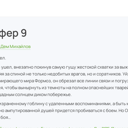
фер 9
Дем Михайлов
ел.
 ушел, внезапно покинув самую гущу жестокой схватки за вы
яя за спиной не только недобитых врагов, но и соратников. У
мирающего мира Формоз, он обрезал все линии связи и погру
я, чтобы вынырнуть из темноты на полном опаснейших тваре
адным солнцем диком побережье.
израненному гоблину с удаленными воспоминаниями, а быть 
но ампутированной душей придется пробиваться с боем. Но О
 боя…