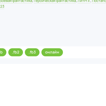
Боевая фантастика
,
Героическая фантастика
,
ЛитРПГ
,
Постап
023
ub
.fb2
.fb3
онлайн