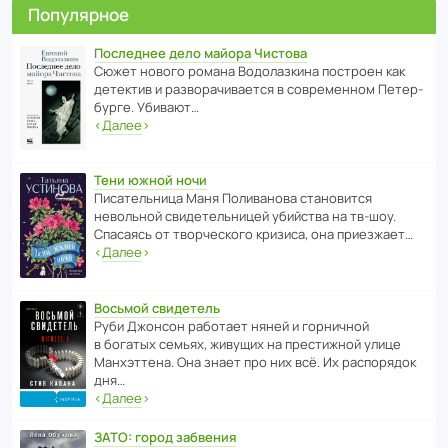
Популярное
Последнее дело майора Чистова
Сюжет нового романа Водо­ла­з­кина пост­роен как
дете­ктив и разво­ра­чи­ва­ется в совре­менном Пете­р­
бурге. Убивают…
‹
Далее
›
Тени южной ночи
Писа­тель­ница Маня Поли­ва­нова стано­вится
невольной свиде­тель­ницей убийства на тв-шоу.
Спасаясь от твор­че­с­кого кризиса, она приезжает…
‹
Далее
›
Восьмой свидетель
Руби Джонсон рабо­тает няней и горни­чной
в богатых семьях, живущих на прес­ти­жной улице
Манх­эт­тена. Она знает про них всё. Их распо­рядок
дня…
‹
Далее
›
ЗАТО: город забвения