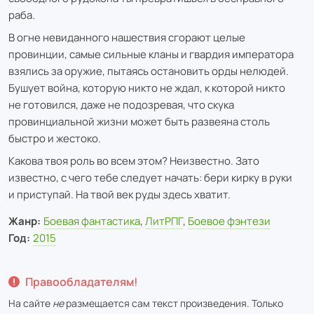
раба.
В огне невиданного нашествия сгорают целые
провинции, самые сильные кланы и гвардия императора
взялись за оружие, пытаясь остановить орды нелюдей.
Бушует война, которую никто не ждал, к которой никто
не готовился, даже не подозревая, что скука
провинциальной жизни может быть развеяна столь
быстро и жестоко.
Какова твоя роль во всем этом? Неизвестно. Зато
известно, с чего тебе следует начать: бери кирку в руки
и приступай. На твой век руды здесь хватит.
Жанр:
Боевая фантастика
,
ЛитРПГ
,
Боевое фэнтези
Год:
2015
Правообладателям!
На сайте
не
размещается сам текст произведения. Только