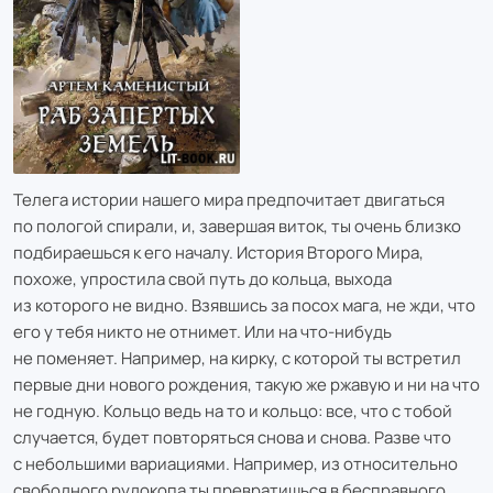
Телега истории нашего мира предпочитает двигаться
по пологой спирали, и, завершая виток, ты очень близко
подбираешься к его началу. История Второго Мира,
похоже, упростила свой путь до кольца, выхода
из которого не видно. Взявшись за посох мага, не жди, что
его у тебя никто не отнимет. Или на что-нибудь
не поменяет. Например, на кирку, с которой ты встретил
первые дни нового рождения, такую же ржавую и ни на что
не годную. Кольцо ведь на то и кольцо: все, что с тобой
случается, будет повторяться снова и снова. Разве что
с небольшими вариациями. Например, из относительно
свободного рудокопа ты превратишься в бесправного