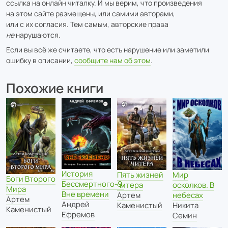
ссылка на онлайн читалку. И мы верим, что произведения
на этом сайте размещены, или самими авторами,
или с их согласия. Тем самым, авторские права
не
нарушаются.
Если вы всё же считаете, что есть нарушение или заметили
ошибку в описании,
сообщите нам об этом
.
Похожие книги
История
Мир
Пять жизней
Боги Второго
Бессмертного-9.
осколков. В
читера
Мира
Вне времени
небесах
Артем
Артем
Андрей
Никита
Каменистый
Каменистый
Ефремов
Семин