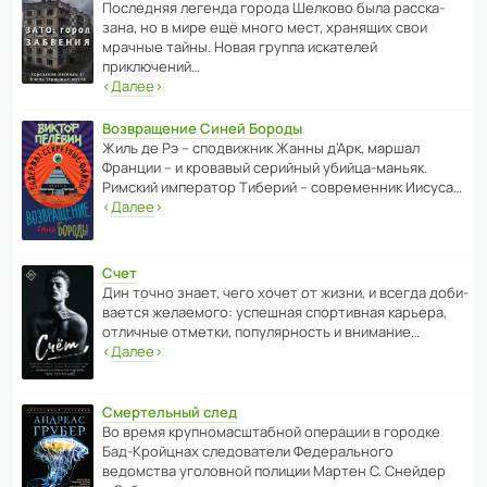
После­дняя легенда города Шелково была расска­
зана, но в мире ещё много мест, хранящих свои
мрачные тайны. Новая группа иска­телей
приключений…
‹
Далее
›
Возвращение Синей Бороды
Жиль де Рэ – спод­ви­жник Жанны д’Арк, маршал
Франции – и кровавый серийный убийца-маньяк.
Римский импе­ратор Тиберий – совре­менник Иисуса…
‹
Далее
›
Счет
Дин точно знает, чего хочет от жизни, и всегда доби­
ва­ется жела­е­мого: успе­шная спор­ти­вная карьера,
отли­чные отметки, попу­ля­р­ность и внимание…
‹
Далее
›
Смертельный след
Во время круп­но­мас­ш­та­бной операции в городке
Бад‑Крой­цнах следо­ва­тели Феде­раль­ного
ведомства уголо­вной полиции Мартен С. Снейдер