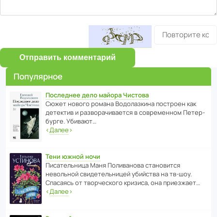
Отправить комментарий
Популярное
Последнее дело майора Чистова
Сюжет нового романа Водо­ла­з­кина пост­роен как
дете­ктив и разво­ра­чи­ва­ется в совре­менном Пете­р­
бурге. Убивают…
‹
Далее
›
Тени южной ночи
Писа­тель­ница Маня Поли­ва­нова стано­вится
невольной свиде­тель­ницей убийства на тв-шоу.
Спасаясь от твор­че­с­кого кризиса, она приезжает…
‹
Далее
›