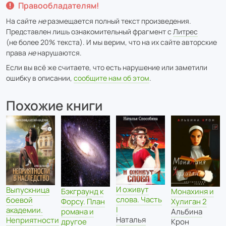
Правообладателям!
На сайте
не
размещается полный текст произведения.
Представлен лишь ознакомительный фрагмент с
Литрес
(не более 20% текста). И мы верим, что на их сайте авторские
права
не
нарушаются.
Если вы всё же считаете, что есть нарушение или заметили
ошибку в описании,
сообщите нам об этом
.
Похожие книги
И оживут
Выпускница
Бэкграунд к
Монахиня и
слова. Часть
боевой
Форсу. План
Хулиган 2
I
академии.
романа и
Альбина
Наталья
Неприятности
другое
Крон