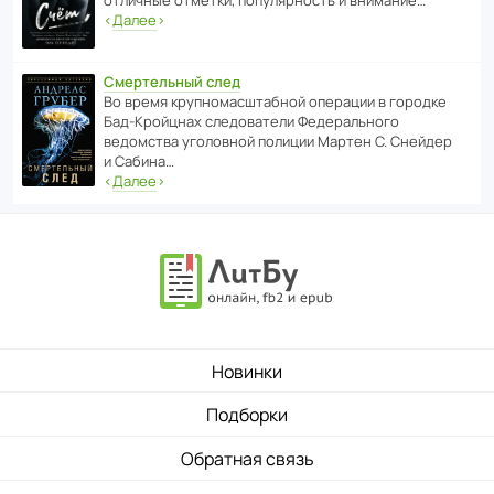
отли­чные отметки, попу­ля­р­ность и внимание…
‹
Далее
›
Смертельный след
Во время круп­но­мас­ш­та­бной операции в городке
Бад‑Крой­цнах следо­ва­тели Феде­раль­ного
ведомства уголо­вной полиции Мартен С. Снейдер
и Сабина…
‹
Далее
›
Новинки
Подборки
Обратная связь