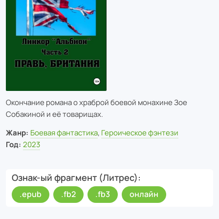
Окончание романа о храброй боевой монахине Зое
Собакиной и её товарищах.
Жанр:
Боевая фантастика
,
Героическое фэнтези
Год:
2023
Ознак-ый фрагмент (Литрес)
.epub
.fb2
.fb3
онлайн