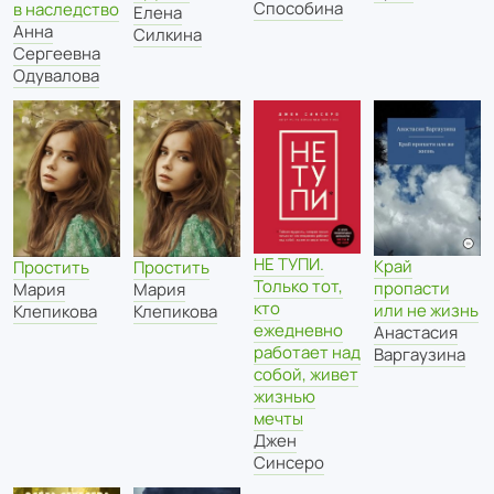
Способина
в наследство
Елена
Анна
Силкина
Сергеевна
Одувалова
НЕ ТУПИ.
Край
Простить
Простить
Только тот,
пропасти
Мария
Мария
кто
или не жизнь
Клепикова
Клепикова
ежедневно
Анастасия
работает над
Варгаузина
собой, живет
жизнью
мечты
Джен
Синсеро