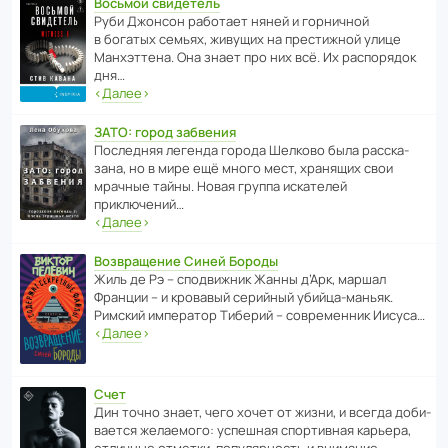
Восьмой свидетель
Руби Джонсон рабо­тает няней и горни­чной
в богатых семьях, живущих на прес­ти­жной улице
Манх­эт­тена. Она знает про них всё. Их распо­рядок
дня…
‹
Далее
›
ЗАТО: город забвения
После­дняя легенда города Шелково была расска­
зана, но в мире ещё много мест, хранящих свои
мрачные тайны. Новая группа иска­телей
приключений…
‹
Далее
›
Возвращение Синей Бороды
Жиль де Рэ – спод­ви­жник Жанны д’Арк, маршал
Франции – и кровавый серийный убийца-маньяк.
Римский импе­ратор Тиберий – совре­менник Иисуса…
‹
Далее
›
Счет
Дин точно знает, чего хочет от жизни, и всегда доби­
ва­ется жела­е­мого: успе­шная спор­ти­вная карьера,