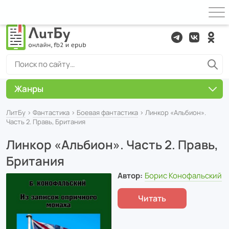
Жанры
ЛитБу
›
Фантастика
›
Боевая фантастика
› Линкор «Альбион».
Часть 2. Правь, Британия
Линкор «Альбион». Часть 2. Правь,
Британия
Автор:
Борис Конофальский
Читать