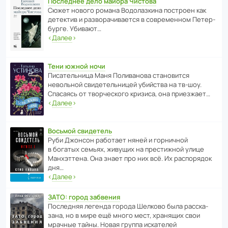
Последнее дело майора Чистова
Сюжет нового романа Водо­ла­з­кина пост­роен как
дете­ктив и разво­ра­чи­ва­ется в совре­менном Пете­р­
бурге. Убивают…
‹
Далее
›
Тени южной ночи
Писа­тель­ница Маня Поли­ва­нова стано­вится
невольной свиде­тель­ницей убийства на тв-шоу.
Спасаясь от твор­че­с­кого кризиса, она приезжает…
‹
Далее
›
Восьмой свидетель
Руби Джонсон рабо­тает няней и горни­чной
в богатых семьях, живущих на прес­ти­жной улице
Манх­эт­тена. Она знает про них всё. Их распо­рядок
дня…
‹
Далее
›
ЗАТО: город забвения
После­дняя легенда города Шелково была расска­
зана, но в мире ещё много мест, хранящих свои
мрачные тайны. Новая группа иска­телей