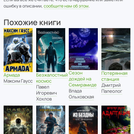
ошибку в описании,
сообщите нам об этом
.
Похожие книги
Сезон
Потерянная
Армада
Безжалостный
дождей на
станция
Максим Гаусс
космос
Семирамиде
Дмитрий
Павел
Влада
Палеолог
Игоревич
Ольховская
Хохлов