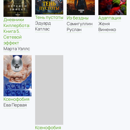
Тень пустоты
Из бездны
Адаптация
Дневники
Эдуард
Самигуллин
Женя
Киллербота:
Катлас
Руслан
Виненко
Книга 5.
Сетевой
эффект
Марта Уэллс
Ксенофобия
Ева Первая
Ксенофобия