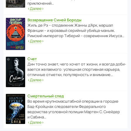
приключений…
‹
Далее
›
Возвращение Синей Бороды
Жиль де Рэ – спод­ви­жник Жанны д’Арк, маршал
Франции – и кровавый серийный убийца-маньяк.
Римский импе­ратор Тиберий – совре­менник Иисуса…
‹
Далее
›
Счет
Дин точно знает, чего хочет от жизни, и всегда доби­
ва­ется жела­е­мого: успе­шная спор­ти­вная карьера,
отли­чные отметки, попу­ля­р­ность и внимание…
‹
Далее
›
Смертельный след
Во время круп­но­мас­ш­та­бной операции в городке
Бад‑Крой­цнах следо­ва­тели Феде­раль­ного
ведомства уголо­вной полиции Мартен С. Снейдер
и Сабина…
‹
Далее
›