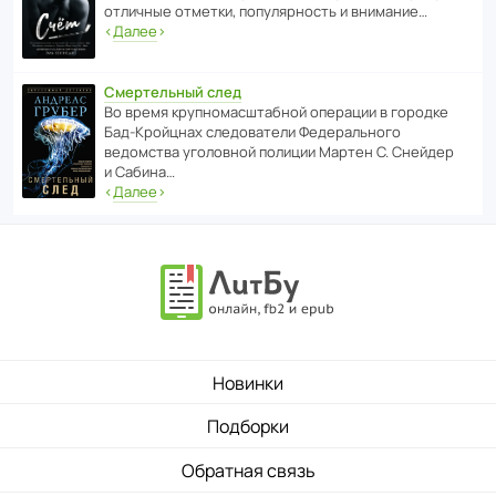
отли­чные отметки, попу­ля­р­ность и внимание…
‹
Далее
›
Смертельный след
Во время круп­но­мас­ш­та­бной операции в городке
Бад‑Крой­цнах следо­ва­тели Феде­раль­ного
ведомства уголо­вной полиции Мартен С. Снейдер
и Сабина…
‹
Далее
›
Новинки
Подборки
Обратная связь