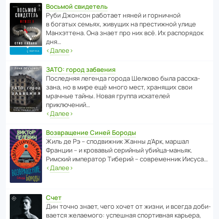
Восьмой свидетель
Руби Джонсон рабо­тает няней и горни­чной
в богатых семьях, живущих на прес­ти­жной улице
Манх­эт­тена. Она знает про них всё. Их распо­рядок
дня…
‹
Далее
›
ЗАТО: город забвения
После­дняя легенда города Шелково была расска­
зана, но в мире ещё много мест, хранящих свои
мрачные тайны. Новая группа иска­телей
приключений…
‹
Далее
›
Возвращение Синей Бороды
Жиль де Рэ – спод­ви­жник Жанны д’Арк, маршал
Франции – и кровавый серийный убийца-маньяк.
Римский импе­ратор Тиберий – совре­менник Иисуса…
‹
Далее
›
Счет
Дин точно знает, чего хочет от жизни, и всегда доби­
ва­ется жела­е­мого: успе­шная спор­ти­вная карьера,