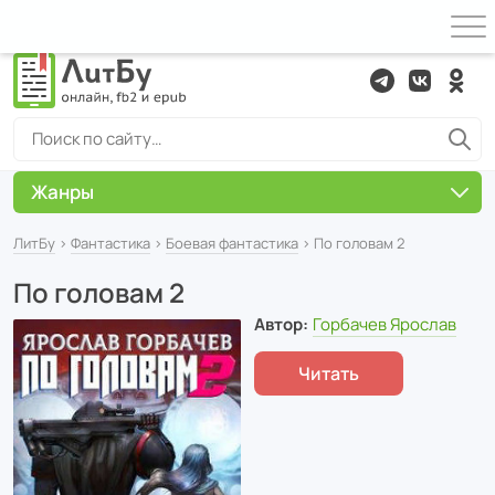
Жанры
ЛитБу
›
Фантастика
›
Боевая фантастика
› По головам 2
По головам 2
Автор:
Горбачев Ярослав
Читать