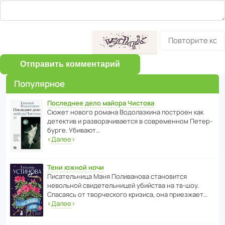
Отправить комментарий
Популярное
Последнее дело майора Чистова
Сюжет нового романа Водо­ла­з­кина пост­роен как
дете­ктив и разво­ра­чи­ва­ется в совре­менном Пете­р­
бурге. Убивают…
‹
Далее
›
Тени южной ночи
Писа­тель­ница Маня Поли­ва­нова стано­вится
невольной свиде­тель­ницей убийства на тв-шоу.
Спасаясь от твор­че­с­кого кризиса, она приезжает…
‹
Далее
›