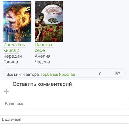
Инь vs Янь.
Просто о
Книга 2
себе
Чередий
Анелия
Галина
Чадова
0
187
Все книги автора:
Горбачев Ярослав
Оставить комментарий