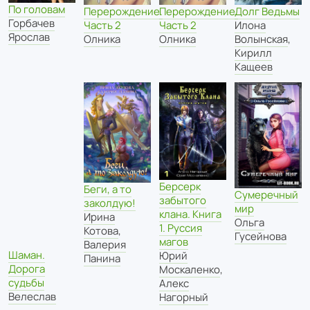
По головам
Перерождение.
Перерождение.
Долг Ведьмы
Горбачев
Часть 2
Часть 2
Илона
Ярослав
Олника
Олника
Волынская
,
Кирилл
Кащеев
Берсерк
Беги, а то
Сумеречный
забытого
заколдую!
мир
клана. Книга
Ирина
Ольга
1. Руссия
Котова
,
Гусейнова
магов
Валерия
Шаман.
Юрий
Панина
Дорога
Москаленко
,
судьбы
Алекс
Велеслав
Нагорный