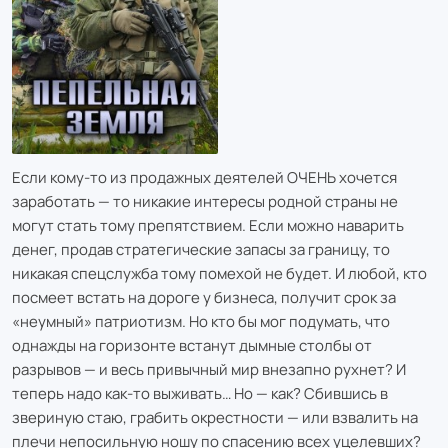
Если кому-то из продажных деятелей ОЧЕНЬ хочется
заработать — то никакие интересы родной страны не
могут стать тому препятствием. Если можно наварить
денег, продав стратегические запасы за границу, то
никакая спецслужба тому помехой не будет. И любой, кто
посмеет встать на дороге у бизнеса, получит срок за
«неумный» патриотизм. Но кто бы мог подумать, что
однажды на горизонте встанут дымные столбы от
разрывов — и весь привычный мир внезапно рухнет? И
теперь надо как-то выживать… Но — как? Сбившись в
звериную стаю, грабить окрестности — или взвалить на
плечи непосильную ношу по спасению всех уцелевших?