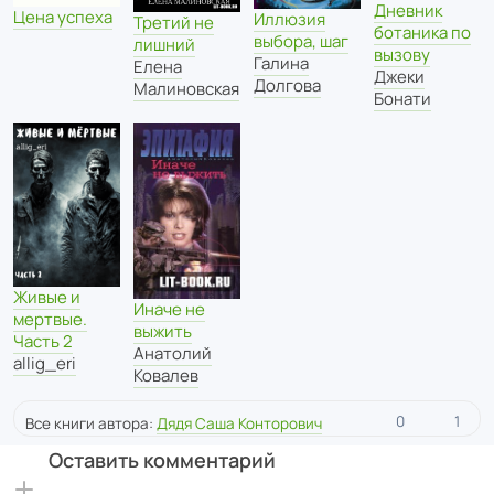
Дневник
Цена успеха
Иллюзия
Третий не
ботаника по
выбора, шаг
лишний
вызову
Галина
Елена
Джеки
Долгова
Малиновская
Бонати
Живые и
Иначе не
мертвые.
выжить
Часть 2
Анатолий
allig_eri
Ковалев
0
1
Все книги автора:
Дядя Саша Конторович
Оставить комментарий