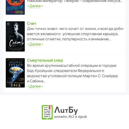
Римский импе­ратор Тиберий – совре­менник Иисуса…
‹
Далее
›
Счет
Дин точно знает, чего хочет от жизни, и всегда доби­
ва­ется жела­е­мого: успе­шная спор­ти­вная карьера,
отли­чные отметки, попу­ля­р­ность и внимание…
‹
Далее
›
Смертельный след
Во время круп­но­мас­ш­та­бной операции в городке
Бад‑Крой­цнах следо­ва­тели Феде­раль­ного
ведомства уголо­вной полиции Мартен С. Снейдер
и Сабина…
‹
Далее
›