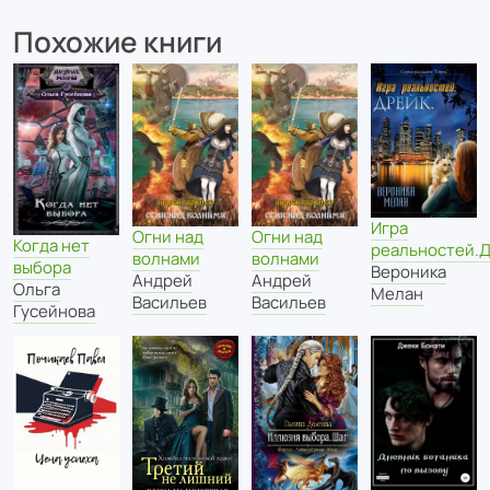
Похожие книги
Игра
Огни над
Огни над
Когда нет
реальностей.
волнами
волнами
выбора
Вероника
Андрей
Андрей
Ольга
Мелан
Васильев
Васильев
Гусейнова