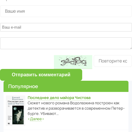
Отправить комментарий
Популярное
Последнее дело майора Чистова
Сюжет нового романа Водо­ла­з­кина пост­роен как
дете­ктив и разво­ра­чи­ва­ется в совре­менном Пете­р­
бурге. Убивают…
‹
Далее
›