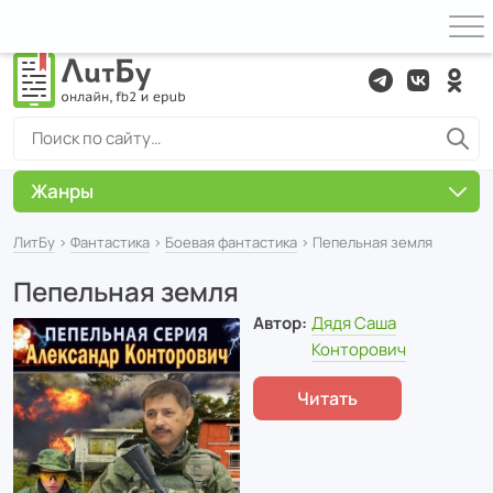
Жанры
ЛитБу
›
Фантастика
›
Боевая фантастика
› Пепельная земля
Пепельная земля
Автор:
Дядя Саша
Конторович
Читать