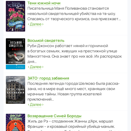
Тени южной ночи
Писа­тель­ница Маня Поли­ва­нова стано­вится
невольной свиде­тель­ницей убийства на тв-шоу.
Спасаясь от твор­че­с­кого кризиса, она приезжает…
‹
Далее
›
Восьмой свидетель
Руби Джонсон рабо­тает няней и горни­чной
в богатых семьях, живущих на прес­ти­жной улице
Манх­эт­тена. Она знает про них всё. Их распо­рядок
дня…
‹
Далее
›
ЗАТО: город забвения
После­дняя легенда города Шелково была расска­
зана, но в мире ещё много мест, хранящих свои
мрачные тайны. Новая группа иска­телей
приключений…
‹
Далее
›
Возвращение Синей Бороды
Жиль де Рэ – спод­ви­жник Жанны д’Арк, маршал
Франции – и кровавый серийный убийца-маньяк.