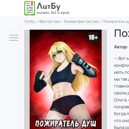
ЛитБу
›
Фантастика
›
Боевая фантастика
› Пожиратель ду
По
Автор:
— Вот 
конфли
мать п
мы так
главно
своим 
Ольга,
понрав
Когда 
что он
была р