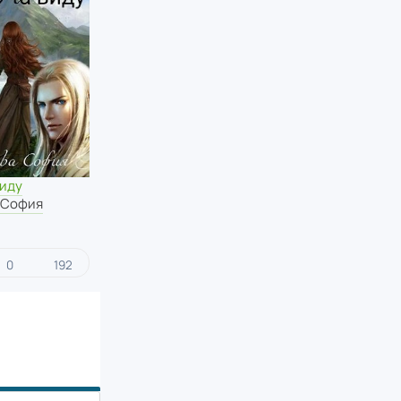
виду
 София
0
192