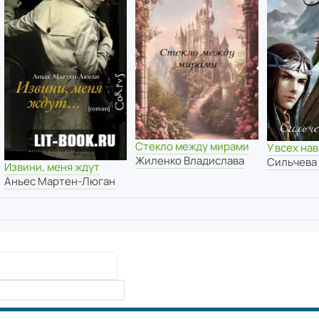
Стекло между мирами
У всех на
Жиленко Владислава
Сильчева
Извини, меня ждут
Аньес Мартен-Люган