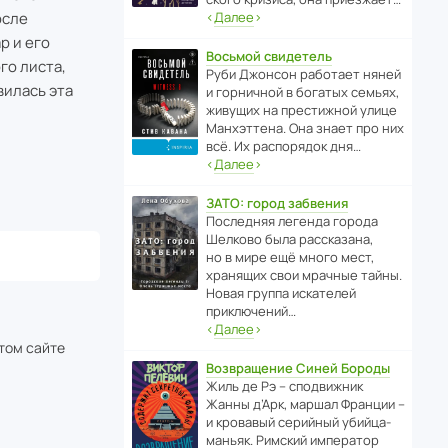
осле
‹
Далее
›
р и его
Восьмой свидетель
го листа,
Руби Джонсон рабо­тает няней
вилась эта
и горни­чной в богатых семьях,
живущих на прес­ти­жной улице
Манх­эт­тена. Она знает про них
всё. Их распо­рядок дня…
‹
Далее
›
ЗАТО: город забвения
После­дняя легенда города
Шелково была расска­зана,
но в мире ещё много мест,
хранящих свои мрачные тайны.
Новая группа иска­телей
приключений…
‹
Далее
›
этом сайте
Возвращение Синей Бороды
Жиль де Рэ – спод­ви­жник
Жанны д’Арк, маршал Франции –
и кровавый серийный убийца-
маньяк. Римский импе­ратор