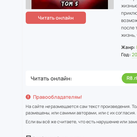
жизнью
приклю
возмож
после 
жизнь,
Жанр:
Год:
2
Читать онлайн
R8.
Правообладателям!
На сайте
не
размещается сам текст произведения. Тол
размещены, или самими авторами, или с их согласия.
Если вы всё же считаете, что есть нарушение или за