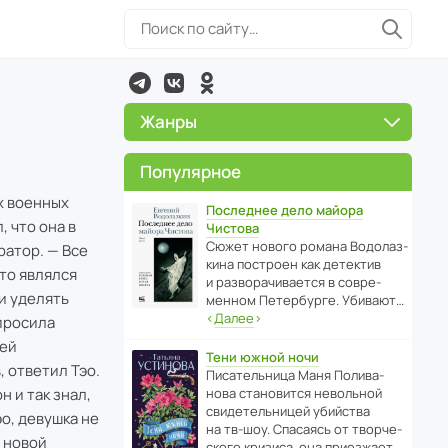
Жанры
Популярное
х военных
Последнее дело майора
, что она в
Чистова
Сюжет нового романа Водо­ла­з­
ратор. — Все
кина пост­роен как дете­ктив
то являлся
и разво­ра­чи­ва­ется в совре­
и уделять
менном Пете­р­бурге. Убивают…
‹
Далее
›
спросила
 ей
Тени южной ночи
, ответил Тэо.
Писа­тель­ница Маня Поли­ва­
н и так знал,
нова стано­вится невольной
свиде­тель­ницей убийства
о, девушка не
на тв-шоу. Спасаясь от твор­че­
а новой
с­кого кризиса, она приезжает…