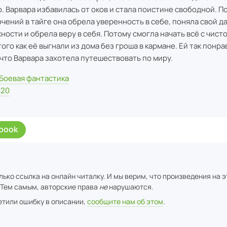
. Варвара избавилась от оков и стала поистине свободной. П
чений в тайге она обрела уверенность в себе, поняла свой да
ности и обрела веру в себя. Потому смогла начать всё с чисто
того как её выгнали из дома без гроша в кармане. Ей так понра
 что Варвара захотела путешествовать по миру.
Боевая фантастика
020
rbook
ько ссылка на онлайн читалку. И мы верим, что произведения на 
 Тем самым, авторские права
не
нарушаются.
метили ошибку в описании,
сообщите нам об этом
.