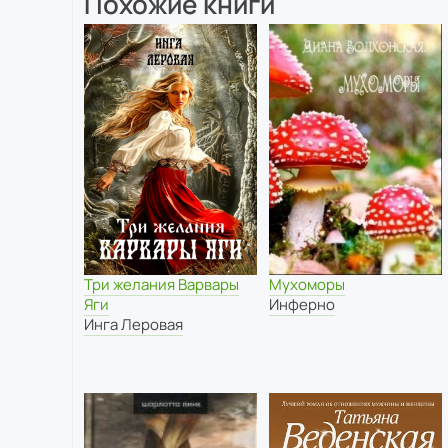
Похожие книги
Три желания Варвары
Мухоморы
Яги
Инферно
Инга Леровая