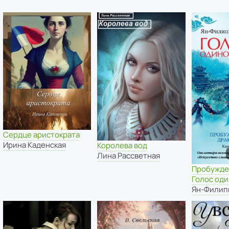
Сердце аристократа
Ирина Каденская
Королева вод
Лина Рассветная
Пробужде
Голос оди
Ян-Филип