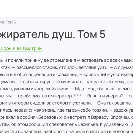
ш. Том 5
жиратель душ. Том 5
Дорничев Дмитрий
мы и поняли причину её стремления участвовать во всех наши
ктах, — рассмеялся старик, стоило Светлане уйти. — А я думал
ошла и любит адреналин и сражения, — криво улыбнулся импе
 думали… — добавил крупный мужчина в гражданской одежде, ч
командующим имперской армии. — Мда… Надо больше времен
детям, — пробормотал император. * * * — Вань, ты уверен? — 
 они впятером сидели за столом и ужинали. — Она так решила,
илась независимая жизнь, где ты сам себе хозяин, — вздохнув
приехал в особняк Берёзовых, он встретил Варвару. Впрочем, о
а там, об этом сообщил следователь Васильев. К удивлению Тэ
азбита и подавлена, наоборот, она была счастлива и довольн