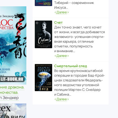
Тиберий – совре­менник
Иисуса…
‹
Далее
›
Счет
Дин точно знает, чего хочет
от жизни, и всегда доби­ва­ется
жела­е­мого: успе­шная спор­ти­
вная карьера, отли­чные
отметки, попу­ля­р­ность
и внимание…
‹
Далее
›
Смертельный след
Во время круп­но­мас­ш­та­бной
операции в городке Бад‑Крой­
цнах следо­ва­тели Феде­раль­
ного ведомства уголо­вной
ние дракона.
полиции Мартен С. Снейдер
ночества.
и Сабина…
п Зендкер
‹
Далее
›