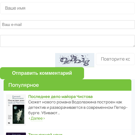
Отправить комментарий
Популярное
Последнее дело майора Чистова
Сюжет нового романа Водо­ла­з­кина пост­роен как
дете­ктив и разво­ра­чи­ва­ется в совре­менном Пете­р­
бурге. Убивают…
‹
Далее
›
Тени южной ночи