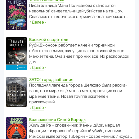
Писа­тель­ница Маня Поли­ва­нова стано­вится
невольной свиде­тель­ницей убийства на тв-шоу.
Спасаясь от твор­че­с­кого кризиса, она приезжает…
‹
Далее
›
Восьмой свидетель
Руби Джонсон рабо­тает няней и горни­чной
в богатых семьях, живущих на прес­ти­жной улице
Манх­эт­тена. Она знает про них всё. Их распо­рядок
дня…
‹
Далее
›
ЗАТО: город забвения
После­дняя легенда города Шелково была расска­
зана, но в мире ещё много мест, хранящих свои
мрачные тайны. Новая группа иска­телей
приключений…
‹
Далее
›
Возвращение Синей Бороды
Жиль де Рэ – спод­ви­жник Жанны д’Арк, маршал
Франции – и кровавый серийный убийца-маньяк.
Римский импе­ратор Тиберий – совре­менник Иисуса…