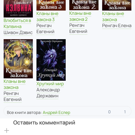
Кланы вне
Кланы вне
Кланы вне
закона 2
закона 3
закона
Влюбиться в
Ренгач
Ренгач
Ренгач Елена
Кэлвина
Евгений
Евгений
Шивон Дэвис
Кланы вне
Хрупкий мир
закона
Александр
Ренгач
Державин
Евгений
0
1
Все книги автора:
Андрей Еслер
Оставить комментарий