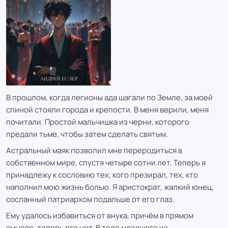
В прошлом, когда легионы ада шагали по Земле, за моей
спиной стояли города и крепости. В меня верили, меня
почитали. Простой мальчишка из черни, которого
предали тьме, чтобы затем сделать святым.
Астральный маяк позволил мне переродиться в
собственном мире, спустя четыре сотни лет. Теперь я
принадлежу к сословию тех, кого презирал, тех, кто
наполнил мою жизнь болью. Я аристократ, жалкий юнец,
сосланный патриархом подальше от его глаз.
Ему удалось избавиться от внука, причём в прямом
смысле, теперь его нет. В теле младшего из