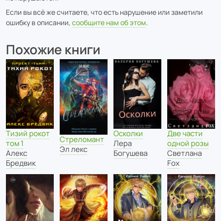
Если вы всё же считаете, что есть нарушение или заметили
ошибку в описании,
сообщите нам об этом
.
Похожие книги
Осколки
Тизий рокот
Две части
Стреломант
Лера
том 1
одной розы
Эл лекс
Богушева
Алекс
Светлана
Бредвик
Fox