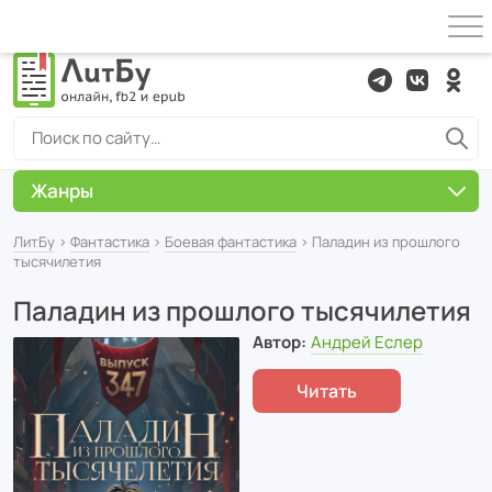
Жанры
ЛитБу
›
Фантастика
›
Боевая фантастика
› Паладин из прошлого
тысячилетия
Паладин из прошлого тысячилетия
Автор:
Андрей Еслер
Читать