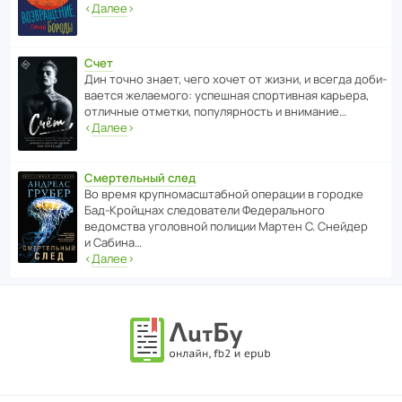
‹
Далее
›
Счет
Дин точно знает, чего хочет от жизни, и всегда доби­
ва­ется жела­е­мого: успе­шная спор­ти­вная карьера,
отли­чные отметки, попу­ля­р­ность и внимание…
‹
Далее
›
Смертельный след
Во время круп­но­мас­ш­та­бной операции в городке
Бад‑Крой­цнах следо­ва­тели Феде­раль­ного
ведомства уголо­вной полиции Мартен С. Снейдер
и Сабина…
‹
Далее
›