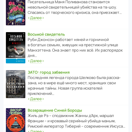
Писа­тель­ница Маня Поли­ва­нова стано­вится
невольной свиде­тель­ницей убийства на тв-шоу.
Спасаясь от твор­че­с­кого кризиса, она приезжает…
‹
Далее
›
Восьмой свидетель
Руби Джонсон рабо­тает няней и горни­чной
в богатых семьях, живущих на прес­ти­жной улице
Манх­эт­тена. Она знает про них всё. Их распо­рядок
дня…
‹
Далее
›
ЗАТО: город забвения
После­дняя легенда города Шелково была расска­
зана, но в мире ещё много мест, хранящих свои
мрачные тайны. Новая группа иска­телей
приключений…
‹
Далее
›
Возвращение Синей Бороды
Жиль де Рэ – спод­ви­жник Жанны д’Арк, маршал
Франции – и кровавый серийный убийца-маньяк.
Римский импе­ратор Тиберий – совре­менник Иисуса…
‹
Далее
›