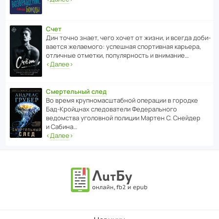
Счет
Дин точно знает, чего хочет от жизни, и всегда доби­
ва­ется жела­е­мого: успе­шная спор­ти­вная карьера,
отли­чные отметки, попу­ля­р­ность и внимание…
‹
Далее
›
Смертельный след
Во время круп­но­мас­ш­та­бной операции в городке
Бад‑Крой­цнах следо­ва­тели Феде­раль­ного
ведомства уголо­вной полиции Мартен С. Снейдер
и Сабина…
‹
Далее
›