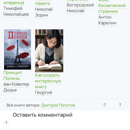
младенца
памяти
Богородский
Космический
Тимофей
Николай
Николай
странник
Николайцев
Зорин
Антон
Карелин
Принцип
Как создать
Полины
интересную
ван Ковелер
книгу
Дидье
Георгий
0
3
Все книги автора:
Дмитрий Политов
Оставить комментарий