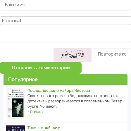
Отправить комментарий
Популярное
Последнее дело майора Чистова
Сюжет нового романа Водо­ла­з­кина пост­роен как
дете­ктив и разво­ра­чи­ва­ется в совре­менном Пете­р­
бурге. Убивают…
‹
Далее
›
Тени южной ночи