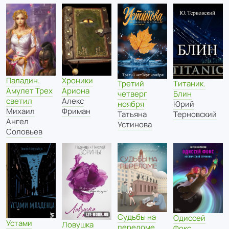
Паладин.
Хроники
Третий
Титаник.
Амулет Трех
Ариона
четверг
Блин
светил
Алекс
ноября
Юрий
Михаил
Фриман
Татьяна
Терновский
Ангел
Устинова
Соловьев
Судьбы на
Одиссей
Устами
Ловушка
переломе
Фокс.