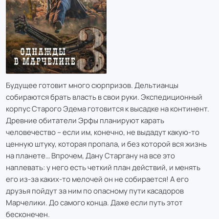
Будущее готовит много сюрпризов. Дельтианцы
собираются брать власть в свои руки. Экспедиционный
корпус Старого Эдема готовится к высадке на континент.
Древние обитатели Эрфы планируют карать
человечество – если им, конечно, не выдадут какую-то
ценную штуку, которая пропала, и без которой вся жизнь
на планете… Впрочем, Дану Старгану на все это
наплевать: у него есть четкий план действий, и менять
его из-за каких-то мелочей он не собирается! А его
друзья пойдут за ним по опасному пути касадоров
Марчелики. До самого конца. Даже если путь этот
бесконечен.