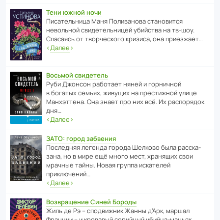
Тени южной ночи
Писа­тель­ница Маня Поли­ва­нова стано­вится
невольной свиде­тель­ницей убийства на тв-шоу.
Спасаясь от твор­че­с­кого кризиса, она приезжает…
‹
Далее
›
Восьмой свидетель
Руби Джонсон рабо­тает няней и горни­чной
в богатых семьях, живущих на прес­ти­жной улице
Манх­эт­тена. Она знает про них всё. Их распо­рядок
дня…
‹
Далее
›
ЗАТО: город забвения
После­дняя легенда города Шелково была расска­
зана, но в мире ещё много мест, хранящих свои
мрачные тайны. Новая группа иска­телей
приключений…
‹
Далее
›
Возвращение Синей Бороды
Жиль де Рэ – спод­ви­жник Жанны д’Арк, маршал
Франции – и кровавый серийный убийца-маньяк.