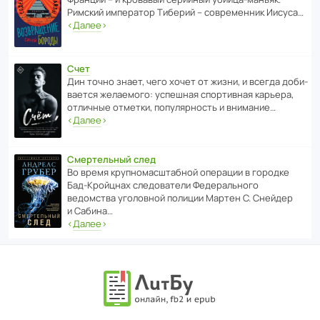
Римский импе­ратор Тиберий – совре­менник Иисуса…
‹
Далее
›
Счет
Дин точно знает, чего хочет от жизни, и всегда доби­
ва­ется жела­е­мого: успе­шная спор­ти­вная карьера,
отли­чные отметки, попу­ля­р­ность и внимание…
‹
Далее
›
Смертельный след
Во время круп­но­мас­ш­та­бной операции в городке
Бад‑Крой­цнах следо­ва­тели Феде­раль­ного
ведомства уголо­вной полиции Мартен С. Снейдер
и Сабина…
‹
Далее
›