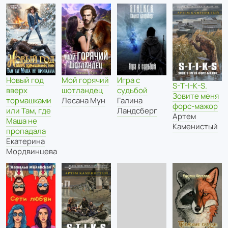
Новый год
Мой горячий
Игра с
S-T-I-K-S.
вверх
шотландец
судьбой
Зовите меня
тормашками
Лесана Мун
Галина
форс-мажор
или Там, где
Ландсберг
Артем
Маша не
Каменистый
пропадала
Екатерина
Мордвинцева