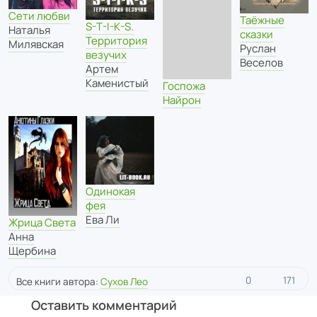
Сети любви
Таёжные
S-T-I-K-S.
Наталья
сказки
Территория
Милявская
Руслан
везучих
Веселов
Артем
Каменистый
Госпожа
Найрон
Одинокая
фея
Ева Ли
Жрица Света
Анна
Щербина
0
171
Все книги автора:
Сухов Лео
Оставить комментарий