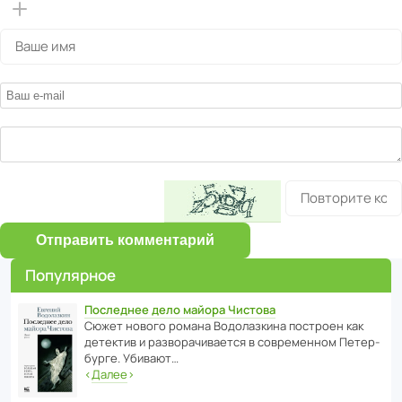
Отправить комментарий
Популярное
Последнее дело майора Чистова
Сюжет нового романа Водо­ла­з­кина пост­роен как
дете­ктив и разво­ра­чи­ва­ется в совре­менном Пете­р­
бурге. Убивают…
‹
Далее
›