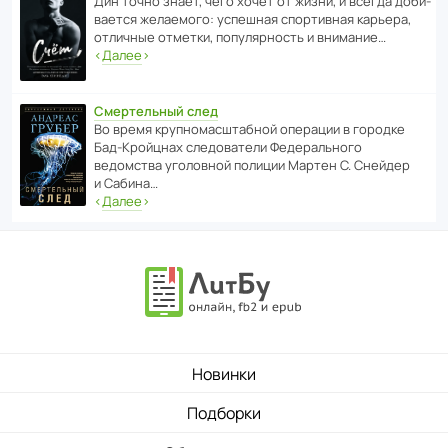
Дин точно знает, чего хочет от жизни, и всегда доби­
ва­ется жела­е­мого: успе­шная спор­ти­вная карьера,
отли­чные отметки, попу­ля­р­ность и внимание…
‹
Далее
›
Смертельный след
Во время круп­но­мас­ш­та­бной операции в городке
Бад‑Крой­цнах следо­ва­тели Феде­раль­ного
ведомства уголо­вной полиции Мартен С. Снейдер
и Сабина…
‹
Далее
›
Новинки
Подборки