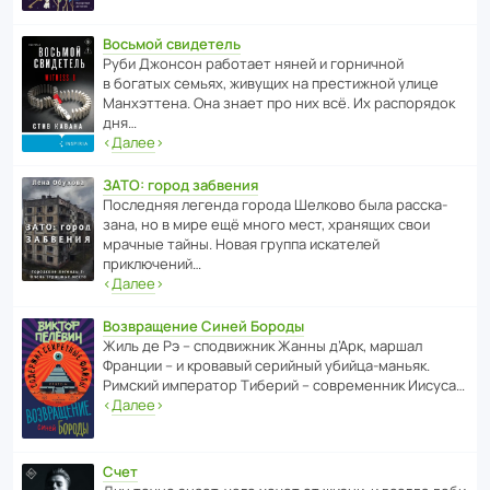
Восьмой свидетель
Руби Джонсон рабо­тает няней и горни­чной
в богатых семьях, живущих на прес­ти­жной улице
Манх­эт­тена. Она знает про них всё. Их распо­рядок
дня…
‹
Далее
›
ЗАТО: город забвения
После­дняя легенда города Шелково была расска­
зана, но в мире ещё много мест, хранящих свои
мрачные тайны. Новая группа иска­телей
приключений…
‹
Далее
›
Возвращение Синей Бороды
Жиль де Рэ – спод­ви­жник Жанны д’Арк, маршал
Франции – и кровавый серийный убийца-маньяк.
Римский импе­ратор Тиберий – совре­менник Иисуса…
‹
Далее
›
Счет