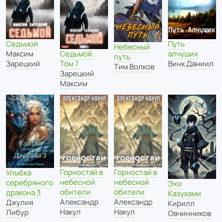
Седьмой
Путь
Небесный
Максим
алчуших
Седьмой.
путь
Зарецкий
Винк Даниил
Том 7
Тим Волков
Зарецкий
Максим
Горностай в
Горностай в
Улыбка
небесной
небесной
серебряного
Эхо
обители
обители
дракона 3
Казуками
Александр
Александр
Джулия
Кирилл
Накул
Накул
Либур
Овчинников