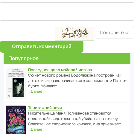
Отправить комментарий
Популярное
Последнее дело майора Чистова
Сюжет нового романа Водо­ла­з­кина пост­роен как
дете­ктив и разво­ра­чи­ва­ется в совре­менном Пете­р­
бурге. Убивают…
‹
Далее
›
Тени южной ночи
Писа­тель­ница Маня Поли­ва­нова стано­вится
невольной свиде­тель­ницей убийства на тв-шоу.
Спасаясь от твор­че­с­кого кризиса, она приезжает…
‹
Далее
›