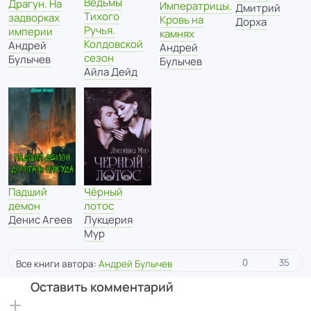
Ведьмы
Драгун. На
Императрицы.
Дмитрий
Тихого
задворках
Кровь на
Дорха
Ручья.
империи
камнях
Колдовской
Андрей
Андрей
сезон
Булычев
Булычев
Айла Дейд
Падший
Чёрный
демон
лотос
Денис Агеев
Лукцерия
Мур
0
35
Все книги автора:
Андрей Булычев
Оставить комментарий