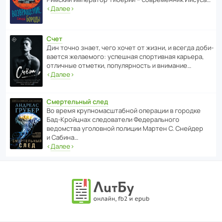
‹
Далее
›
Счет
Дин точно знает, чего хочет от жизни, и всегда доби­
ва­ется жела­е­мого: успе­шная спор­ти­вная карьера,
отли­чные отметки, попу­ля­р­ность и внимание…
‹
Далее
›
Смертельный след
Во время круп­но­мас­ш­та­бной операции в городке
Бад‑Крой­цнах следо­ва­тели Феде­раль­ного
ведомства уголо­вной полиции Мартен С. Снейдер
и Сабина…
‹
Далее
›