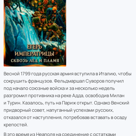
Весной 1799 года русская армия вступила в Италию, чтобы
сокрушить французов. Фельдмаршал Суворов получил
под начало союзные войска и за несколько недель
разгромил противника на реке Адда, освободив Милан
и Турин. Казалось, путь на Париж открыт. Однако Венский
придворный совет, напуганный успехами русских,
отказался от наступления, потребовав вставать в осаду
крепостей.
В это время из Неаполя на соединение с остатками