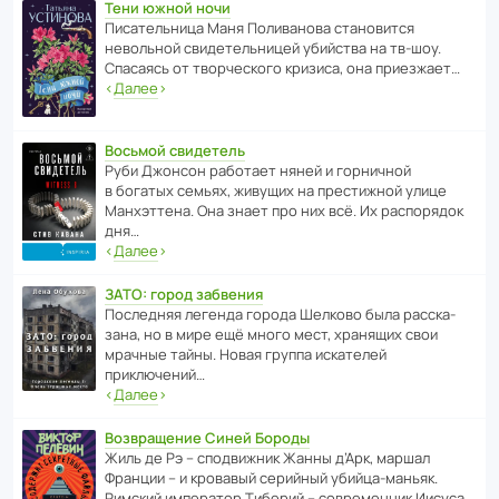
Тени южной ночи
Писа­тель­ница Маня Поли­ва­нова стано­вится
невольной свиде­тель­ницей убийства на тв-шоу.
Спасаясь от твор­че­с­кого кризиса, она приезжает…
‹
Далее
›
Восьмой свидетель
Руби Джонсон рабо­тает няней и горни­чной
в богатых семьях, живущих на прес­ти­жной улице
Манх­эт­тена. Она знает про них всё. Их распо­рядок
дня…
‹
Далее
›
ЗАТО: город забвения
После­дняя легенда города Шелково была расска­
зана, но в мире ещё много мест, хранящих свои
мрачные тайны. Новая группа иска­телей
приключений…
‹
Далее
›
Возвращение Синей Бороды
Жиль де Рэ – спод­ви­жник Жанны д’Арк, маршал
Франции – и кровавый серийный убийца-маньяк.
Римский импе­ратор Тиберий – совре­менник Иисуса…