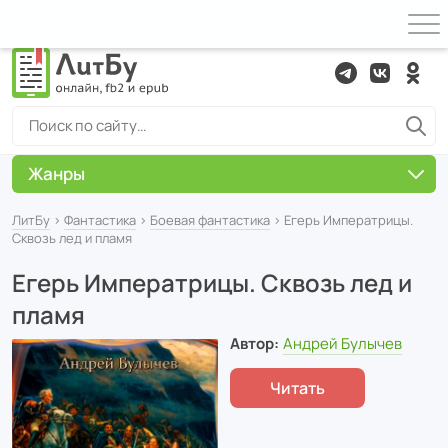
Жанры
ЛитБу
›
Фантастика
›
Боевая фантастика
› Егерь Императрицы.
Сквозь лед и пламя
Егерь Императрицы. Сквозь лед и
пламя
Автор:
Андрей Булычев
Читать