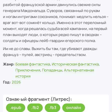
разбитой французской армии двинулись свежие силы
генерала Макдональда. Суворов, связанный по рукам
и ногам интригами союзников, понимал: медлить нельзя –
враг вот-вот сомкнёт кольцо. Именно в этот переломный
момент, когда решалась судьба всей кампании, на первый
план выходят люди, о которых редко пишут в сводках –
солдаты и офицеры лейб-гвардии егерского полка.
Им не до славы. Выжить бы там, где убивают дважды:
француз – пулей, австриец – предательством.
Жанр:
Боевая фантастика
,
Историческая фантастика
,
Приключения
,
Попаданцы
,
Альтернативная
история
Год:
2026
Ознак-ый фрагмент (Литрес)
.epub
.fb2
.fb3
онлайн