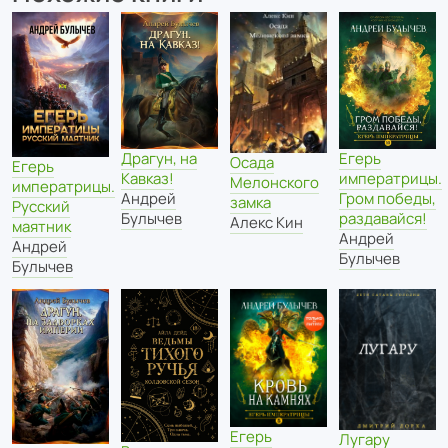
Драгун, на
Егерь
Осада
Егерь
Кавказ!
императрицы.
Мелонского
императрицы.
Андрей
Гром победы,
замка
Русский
Булычев
раздавайся!
Алекс Кин
маятник
Андрей
Андрей
Булычев
Булычев
Егерь
Лугару