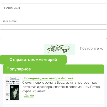
Отправить комментарий
Популярное
Последнее дело майора Чистова
Сюжет нового романа Водо­ла­з­кина пост­роен как
дете­ктив и разво­ра­чи­ва­ется в совре­менном Пете­р­
бурге. Убивают…
‹
Далее
›