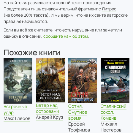
На сайте
не
размещается полный текст произведения.
Представлен лишь ознакомительный фрагмент с
Литрес
(не более 20% текста). И мы верим, что на их сайте авторские
права
не
нарушаются.
Если вы всё же считаете, что есть нарушение или заметили
ошибку в описании,
сообщите нам об этом
.
Похожие книги
Ветер над
Сотня.
Сталинский
Встречный
островами
Смутное
сокол.
удар
Андрей Круз
время
Комдив
Макс Глебов
Ерофей
Михаил
Трофимов
Нестеров