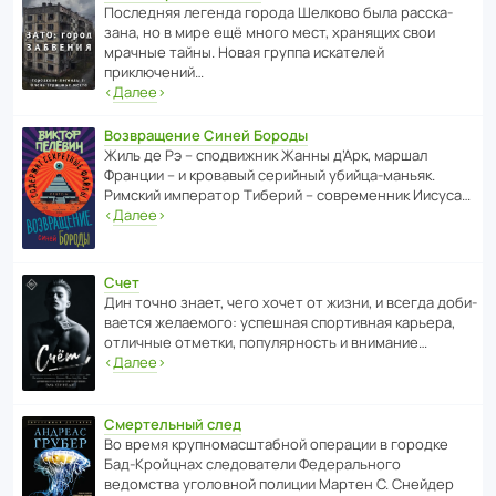
После­дняя легенда города Шелково была расска­
зана, но в мире ещё много мест, хранящих свои
мрачные тайны. Новая группа иска­телей
приключений…
‹
Далее
›
Возвращение Синей Бороды
Жиль де Рэ – спод­ви­жник Жанны д’Арк, маршал
Франции – и кровавый серийный убийца-маньяк.
Римский импе­ратор Тиберий – совре­менник Иисуса…
‹
Далее
›
Счет
Дин точно знает, чего хочет от жизни, и всегда доби­
ва­ется жела­е­мого: успе­шная спор­ти­вная карьера,
отли­чные отметки, попу­ля­р­ность и внимание…
‹
Далее
›
Смертельный след
Во время круп­но­мас­ш­та­бной операции в городке
Бад‑Крой­цнах следо­ва­тели Феде­раль­ного
ведомства уголо­вной полиции Мартен С. Снейдер