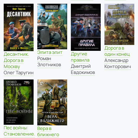
Дорога в
Элита элит
Другие
один конец
Десантник.
Роман
правила
Александр
Дорога в
Злотников
Дмитрий
Конторович
Москву
Евдокимов
Олег Таругин
Пес войны:
Вера в
Становление.
ближнего