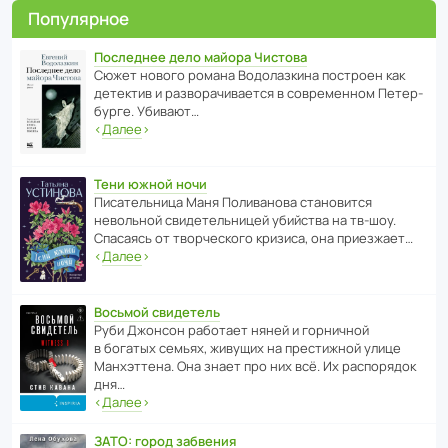
Популярное
Последнее дело майора Чистова
Сюжет нового романа Водо­ла­з­кина пост­роен как
дете­ктив и разво­ра­чи­ва­ется в совре­менном Пете­р­
бурге. Убивают…
‹
Далее
›
Тени южной ночи
Писа­тель­ница Маня Поли­ва­нова стано­вится
невольной свиде­тель­ницей убийства на тв-шоу.
Спасаясь от твор­че­с­кого кризиса, она приезжает…
‹
Далее
›
Восьмой свидетель
Руби Джонсон рабо­тает няней и горни­чной
в богатых семьях, живущих на прес­ти­жной улице
Манх­эт­тена. Она знает про них всё. Их распо­рядок
дня…
‹
Далее
›
ЗАТО: город забвения