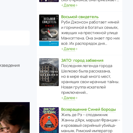
‹
Далее
›
Восьмой свидетель
Руби Джонсон рабо­тает няней
и горни­чной в богатых семьях,
живущих на прес­ти­жной улице
Манх­эт­тена. Она знает про них
всё. Их распо­рядок дня…
‹
Далее
›
ЗАТО: город забвения
оизведения
После­дняя легенда города
Шелково была расска­зана,
но в мире ещё много мест,
хранящих свои мрачные тайны.
Новая группа иска­телей
приключений…
‹
Далее
›
Возвращение Синей Бороды
Жиль де Рэ – спод­ви­жник
Жанны д’Арк, маршал Франции –
и кровавый серийный убийца-
маньяк. Римский импе­ратор