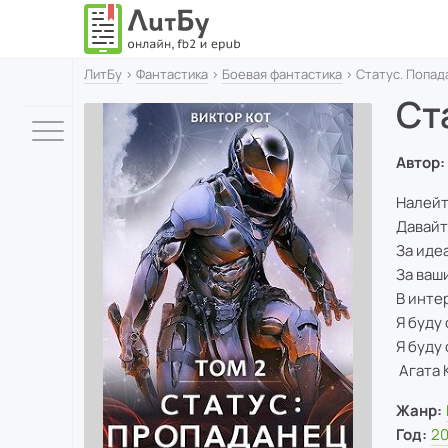
ЛитБу
›
Фантастика
›
Боевая фантастика
› Статус. Попад
Ст
Автор:
Налейт
Давайт
За идеа
За ваш
В инте
Я буду
Я буду
Агата 
Жанр:
Год:
2