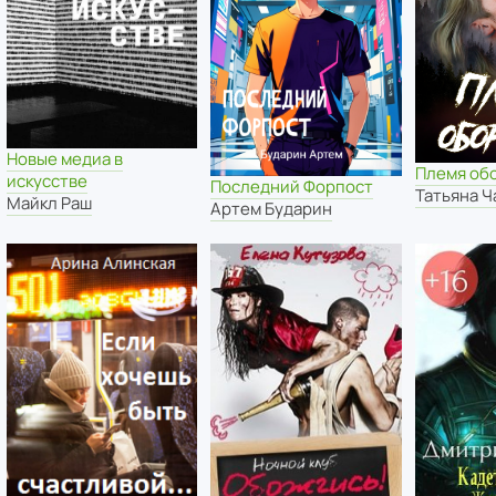
Новые медиа в
Племя об
искусстве
Последний Форпост
Татьяна 
Майкл Раш
Артем Бударин