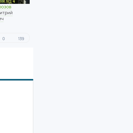
розов
итрий
ич
0
139