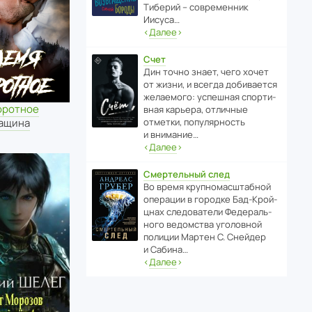
Тиберий – совре­менник
Иисуса…
‹
Далее
›
Счет
Дин точно знает, чего хочет
от жизни, и всегда доби­ва­ется
жела­е­мого: успе­шная спор­ти­
оротное
вная карьера, отли­чные
отметки, попу­ля­р­ность
Чащина
и внимание…
‹
Далее
›
Смертельный след
Во время круп­но­мас­ш­та­бной
операции в городке Бад‑Крой­
цнах следо­ва­тели Феде­раль­
ного ведомства уголо­вной
полиции Мартен С. Снейдер
и Сабина…
‹
Далее
›