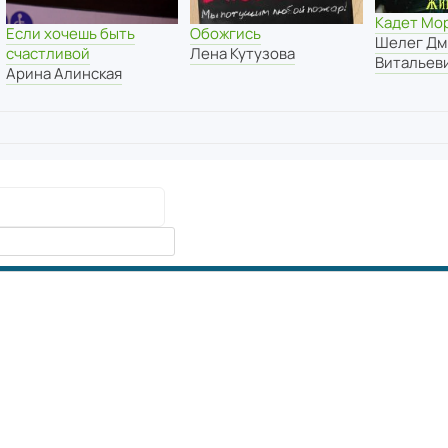
Кадет Мо
Если хочешь быть
Обожгись
Шелег Дм
счастливой
Лена Кутузова
Витальев
Арина Алинская