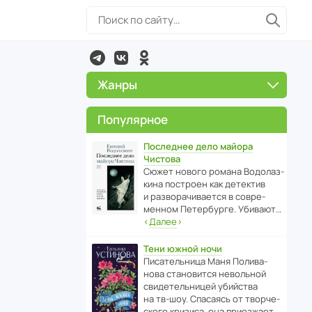
Жанры
Популярное
Последнее дело майора
Чистова
Сюжет нового романа Водо­ла­з­
кина пост­роен как дете­ктив
и разво­ра­чи­ва­ется в совре­
менном Пете­р­бурге. Убивают…
‹
Далее
›
Тени южной ночи
Писа­тель­ница Маня Поли­ва­
нова стано­вится невольной
свиде­тель­ницей убийства
на тв-шоу. Спасаясь от твор­че­
с­кого кризиса, она приезжает…