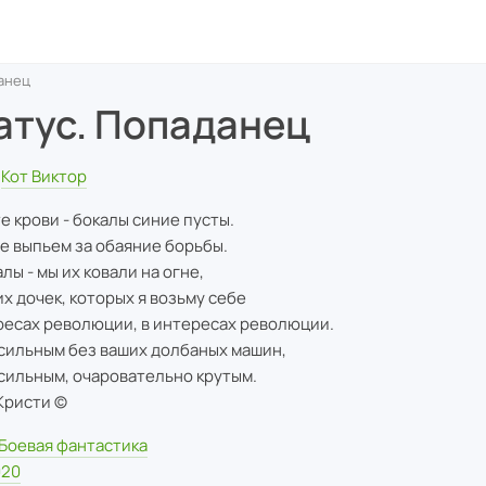
анец
атус. Попаданец
Кот Виктор
е крови - бокалы синие пусты.
е выпьем за обаяние борьбы.
лы - мы их ковали на огне,
их дочек, которых я возьму себе
ресах революции, в интересах революции.
 сильным без ваших долбаных машин,
 сильным, очаровательно крутым.
Кристи ©
Боевая фантастика
020