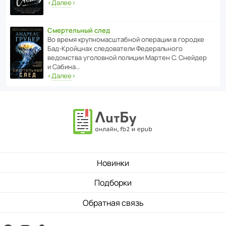
‹
Далее
›
Смертельный след
Во время круп­но­мас­ш­та­бной операции в городке
Бад‑Крой­цнах следо­ва­тели Феде­раль­ного
ведомства уголо­вной полиции Мартен С. Снейдер
и Сабина…
‹
Далее
›
Новинки
Подборки
Обратная связь