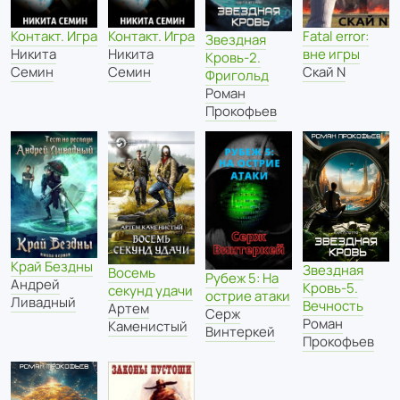
Контакт. Игра
Контакт. Игра
Fatal error:
Звездная
Никита
Никита
вне игры
Кровь-2.
Семин
Семин
Скай N
Фригольд
Роман
Прокофьев
Край Бездны
Звездная
Восемь
Рубеж 5: На
Андрей
Кровь-5.
секунд удачи
острие атаки
Ливадный
Вечность
Артем
Серж
Роман
Каменистый
Винтеркей
Прокофьев