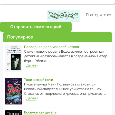
Отправить комментарий
Популярное
Последнее дело майора Чистова
Сюжет нового романа Водо­ла­з­кина пост­роен как
дете­ктив и разво­ра­чи­ва­ется в совре­менном Пете­р­
бурге. Убивают…
‹
Далее
›
Тени южной ночи
Писа­тель­ница Маня Поли­ва­нова стано­вится
невольной свиде­тель­ницей убийства на тв-шоу.
Спасаясь от твор­че­с­кого кризиса, она приезжает…
‹
Далее
›
Восьмой свидетель