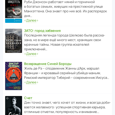
Руби Джонсон рабо­тает няней и горни­чной
в богатых семьях, живущих на прес­ти­жной улице
Манх­эт­тена. Она знает про них всё. Их распо­рядок
дня…
‹
Далее
›
ЗАТО: город забвения
После­дняя легенда города Шелково была расска­
зана, но в мире ещё много мест, хранящих свои
мрачные тайны. Новая группа иска­телей
приключений…
‹
Далее
›
Возвращение Синей Бороды
Жиль де Рэ – спод­ви­жник Жанны д’Арк, маршал
Франции – и кровавый серийный убийца-маньяк.
Римский импе­ратор Тиберий – совре­менник Иисуса…
‹
Далее
›
Счет
Дин точно знает, чего хочет от жизни, и всегда доби­
ва­ется жела­е­мого: успе­шная спор­ти­вная карьера,
отли­чные отметки, попу­ля­р­ность и внимание…