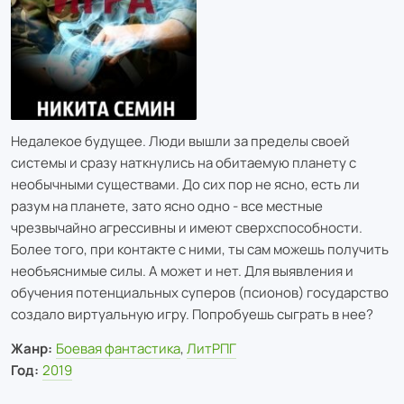
Недалекое будущее. Люди вышли за пределы своей
системы и сразу наткнулись на обитаемую планету с
необычными существами. До сих пор не ясно, есть ли
разум на планете, зато ясно одно - все местные
чрезвычайно агрессивны и имеют сверхспособности.
Более того, при контакте с ними, ты сам можешь получить
необъяснимые силы. А может и нет. Для выявления и
обучения потенциальных суперов (псионов) государство
создало виртуальную игру. Попробуешь сыграть в нее?
Жанр:
Боевая фантастика
,
ЛитРПГ
Год:
2019