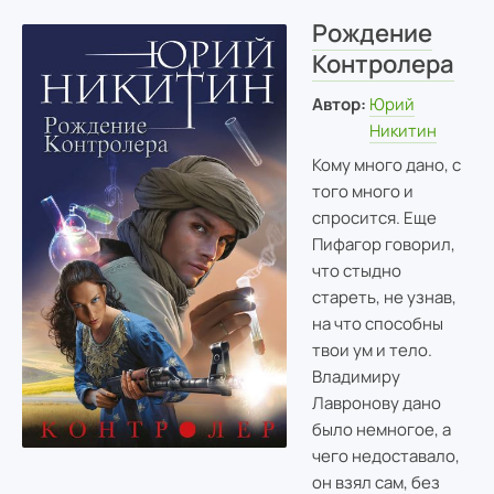
Рождение
Контролера
Автор:
Юрий
Никитин
Кому много дано, с
того много и
спросится. Еще
Пифагор говорил,
что стыдно
стареть, не узнав,
на что способны
твои ум и тело.
Владимиру
Лавронову дано
было немногое, а
чего недоставало,
он взял сам, без