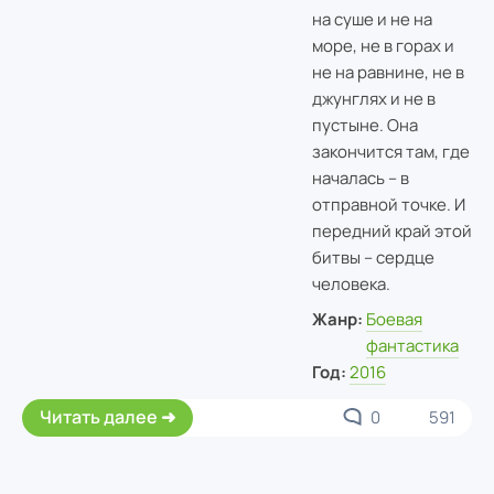
на суше и не на
море, не в горах и
не на равнине, не в
джунглях и не в
пустыне. Она
закончится там, где
началась – в
отправной точке. И
передний край этой
битвы – сердце
человека.
Жанр:
Боевая
фантастика
Год:
2016
Читать далее
0
591