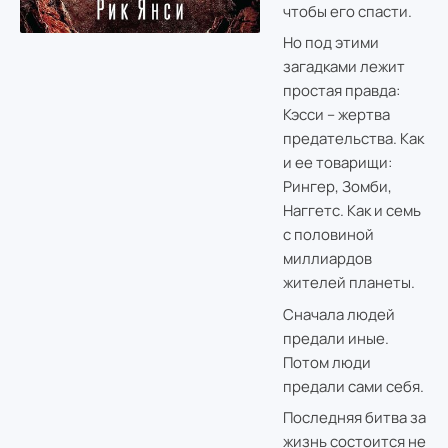
чтобы его спасти.
Но под этими
загадками лежит
простая правда:
Кэсси – жертва
предательства. Как
и ее товарищи:
Рингер, Зомби,
Наггетс. Как и семь
с половиной
миллиардов
жителей планеты.
Сначала людей
предали иные.
Потом люди
предали сами себя.
Последняя битва за
жизнь состоится не