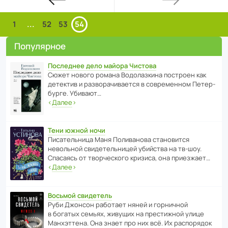
1
...
52
53
54
Популярное
Последнее дело майора Чистова
Сюжет нового романа Водо­ла­з­кина пост­роен как
дете­ктив и разво­ра­чи­ва­ется в совре­менном Пете­р­
бурге. Убивают…
‹
Далее
›
Тени южной ночи
Писа­тель­ница Маня Поли­ва­нова стано­вится
невольной свиде­тель­ницей убийства на тв-шоу.
Спасаясь от твор­че­с­кого кризиса, она приезжает…
‹
Далее
›
Восьмой свидетель
Руби Джонсон рабо­тает няней и горни­чной
в богатых семьях, живущих на прес­ти­жной улице
Манх­эт­тена. Она знает про них всё. Их распо­рядок