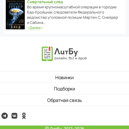
Смертельный след
Во время круп­но­мас­ш­та­бной операции в городке
Бад‑Крой­цнах следо­ва­тели Феде­раль­ного
ведомства уголо­вной полиции Мартен С. Снейдер
и Сабина…
‹
Далее
›
Новинки
Подборки
Обратная связь
ⓒ ЛитБу, 2017–2026