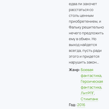
едва ли захочет
расстаться со
столь ценным
приобретением, и
Фальку решительно
нечего предложить
ему в обмен. Но
выход найдется
всегда, пусть ради
этого и придется
нарушить закон…
Жанр:
Боевая
фантастика
,
Героическая
фантастика
,
ЛитРПГ
,
Cтимпанк
Год:
2016