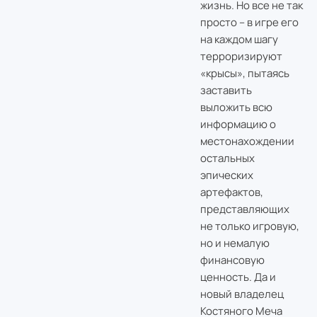
жизнь. Но все не так
просто – в игре его
на каждом шагу
терроризируют
«крысы», пытаясь
заставить
выложить всю
информацию о
местонахождении
остальных
эпических
артефактов,
представляющих
не только игровую,
но и немалую
финансовую
ценность. Да и
новый владелец
Костяного Меча