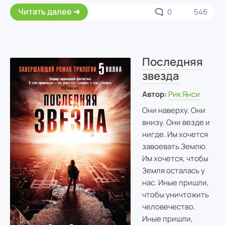
Читать далее
0
546
Последняя
звезда
Автор:
Рик Янси
Они наверху. Они
внизу. Они везде и
нигде. Им хочется
завоевать Землю.
Им хочется, чтобы
Земля осталась у
нас. Иные пришли,
чтобы уничтожить
человечество.
Иные пришли,