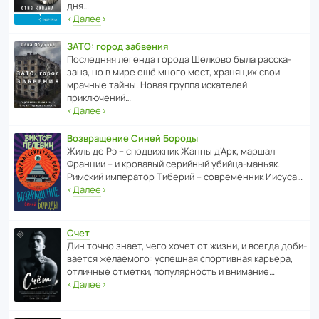
дня…
‹
Далее
›
ЗАТО: город забвения
После­дняя легенда города Шелково была расска­
зана, но в мире ещё много мест, хранящих свои
мрачные тайны. Новая группа иска­телей
приключений…
‹
Далее
›
Возвращение Синей Бороды
Жиль де Рэ – спод­ви­жник Жанны д’Арк, маршал
Франции – и кровавый серийный убийца-маньяк.
Римский импе­ратор Тиберий – совре­менник Иисуса…
‹
Далее
›
Счет
Дин точно знает, чего хочет от жизни, и всегда доби­
ва­ется жела­е­мого: успе­шная спор­ти­вная карьера,
отли­чные отметки, попу­ля­р­ность и внимание…
‹
Далее
›