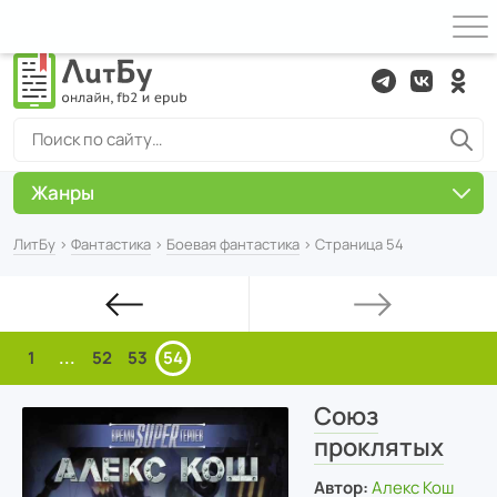
Жанры
ЛитБу
›
Фантастика
›
Боевая фантастика
› Страница 54
1
...
52
53
54
Союз
проклятых
Автор:
Алекс Кош