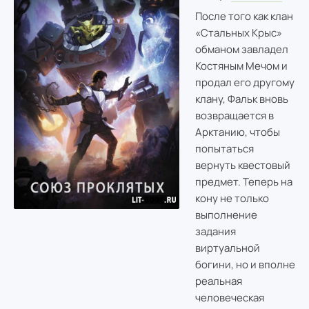
После того как клан
«Стальных Крыс»
обманом завладел
Костяным Мечом и
продал его другому
клану, Фальк вновь
возвращается в
Арктанию, чтобы
попытаться
вернуть квестовый
предмет. Теперь на
кону не только
выполнение
задания
виртуальной
богини, но и вполне
реальная
человеческая