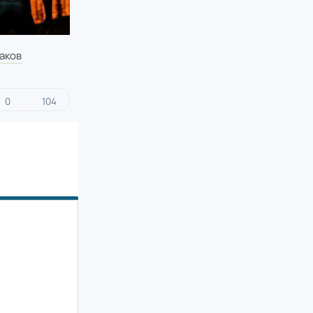
аков
0
104