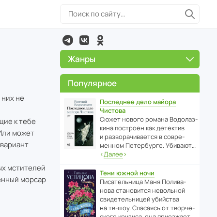
Жанры
Популярное
 них не
Последнее дело майора
Чистова
Сюжет нового романа Водо­ла­з­
щие к тебе
кина пост­роен как дете­ктив
 Или может
и разво­ра­чи­ва­ется в совре­
 вариант
менном Пете­р­бурге. Убивают…
‹
Далее
›
вых мстителей
Тени южной ночи
ненный морсар
Писа­тель­ница Маня Поли­ва­
нова стано­вится невольной
свиде­тель­ницей убийства
на тв-шоу. Спасаясь от твор­че­
с­кого кризиса, она приезжает…