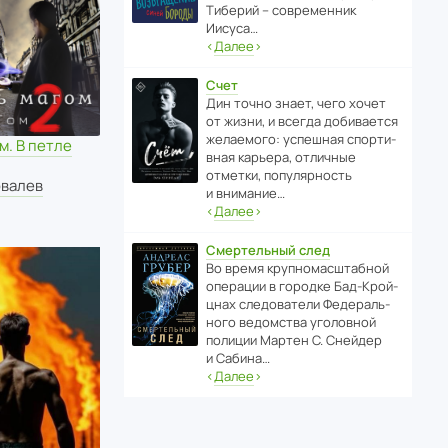
Тиберий – совре­менник
Иисуса…
‹
Далее
›
Счет
Дин точно знает, чего хочет
от жизни, и всегда доби­ва­ется
жела­е­мого: успе­шная спор­ти­
м. В петле
вная карьера, отли­чные
отметки, попу­ля­р­ность
овалев
и внимание…
‹
Далее
›
Смертельный след
Во время круп­но­мас­ш­та­бной
операции в городке Бад‑Крой­
цнах следо­ва­тели Феде­раль­
ного ведомства уголо­вной
полиции Мартен С. Снейдер
и Сабина…
‹
Далее
›