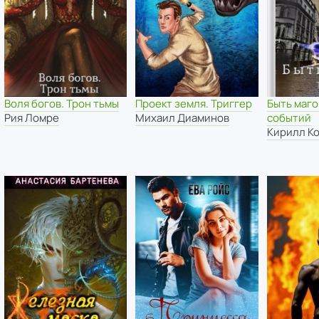
Воля богов. Трон тьмы
Проект земля. Триггер
Быть маго
Рия Ломре
Михаил Диаминов
событий
Кирилл К