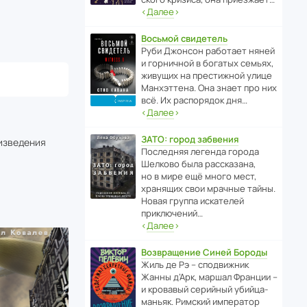
‹
Далее
›
Восьмой свидетель
Руби Джонсон рабо­тает няней
и горни­чной в богатых семьях,
живущих на прес­ти­жной улице
Манх­эт­тена. Она знает про них
всё. Их распо­рядок дня…
‹
Далее
›
ЗАТО: город забвения
оизведения
После­дняя легенда города
Шелково была расска­зана,
но в мире ещё много мест,
хранящих свои мрачные тайны.
Новая группа иска­телей
приключений…
‹
Далее
›
Возвращение Синей Бороды
Жиль де Рэ – спод­ви­жник
Жанны д’Арк, маршал Франции –
и кровавый серийный убийца-
маньяк. Римский импе­ратор