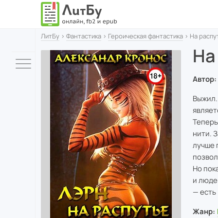
ЛитБу
›
Фантастика
›
Героическая фантастика
› На распу
На
Автор:
Выжил.
являет
Теперь
нити. 
лучше 
позвол
Но пок
и люде
— есть
Жанр: