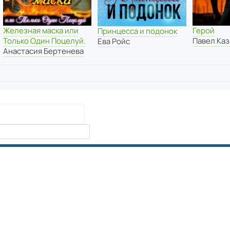
Железная маска или
Герой
Принцесса и подонок
Только Один Поцелуй.
Павел Каз
Ева Ройс
Анастасия Бертенева