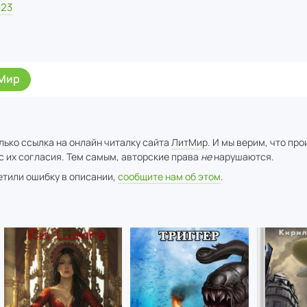
023
Мир
лько ссылка на онлайн читалку сайта
ЛитМир
. И мы верим, что пр
с их согласия. Тем самым, авторские права
не
нарушаются.
метили ошибку в описании,
сообщите нам об этом
.