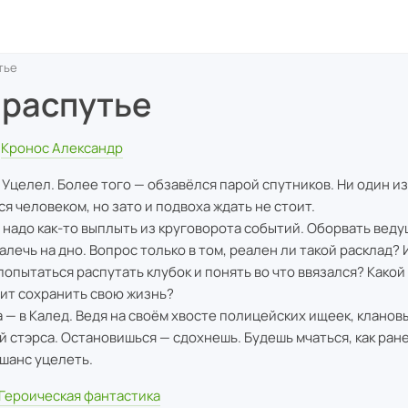
тье
 распутье
Кронос Александр
 Уцелел. Более того — обзавёлся парой спутников. Ни один из
ся человеком, но зато и подвоха ждать не стоит.
 надо как-то выплыть из круговорота событий. Оборвать веду
Залечь на дно. Вопрос только в том, реален ли такой расклад?
попытаться распутать клубок и понять во что ввязался? Какой
ит сохранить свою жизнь?
а — в Калед. Ведя на своём хвосте полицейских ищеек, клано
й стэрса. Остановишься — сдохнешь. Будешь мчаться, как ра
 шанс уцелеть.
Героическая фантастика