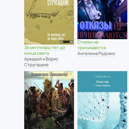
Отказы не
За миллиард лет до
принимаются
конца света
Ангелина Рудских
Аркадий и Борис
Стругацкие