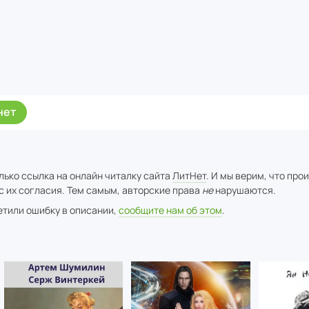
нет
лько ссылка на онлайн читалку сайта
ЛитНет
. И мы верим, что про
с их согласия. Тем самым, авторские права
не
нарушаются.
метили ошибку в описании,
сообщите нам об этом
.