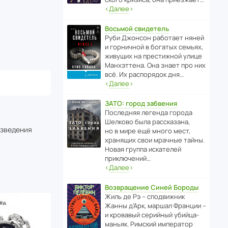
‹
Далее
›
Восьмой свидетель
Руби Джонсон рабо­тает няней
и горни­чной в богатых семьях,
живущих на прес­ти­жной улице
Манх­эт­тена. Она знает про них
всё. Их распо­рядок дня…
‹
Далее
›
ЗАТО: город забвения
После­дняя легенда города
Шелково была расска­зана,
изведения
но в мире ещё много мест,
хранящих свои мрачные тайны.
Новая группа иска­телей
приключений…
‹
Далее
›
Возвращение Синей Бороды
Жиль де Рэ – спод­ви­жник
Жанны д’Арк, маршал Франции –
и кровавый серийный убийца-
маньяк. Римский импе­ратор