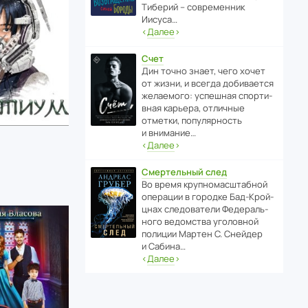
Тиберий – совре­менник
Иисуса…
‹
Далее
›
Счет
Дин точно знает, чего хочет
от жизни, и всегда доби­ва­ется
жела­е­мого: успе­шная спор­ти­
вная карьера, отли­чные
отметки, попу­ля­р­ность
и внимание…
‹
Далее
›
Смертельный след
Во время круп­но­мас­ш­та­бной
операции в городке Бад‑Крой­
цнах следо­ва­тели Феде­раль­
ного ведомства уголо­вной
полиции Мартен С. Снейдер
и Сабина…
‹
Далее
›