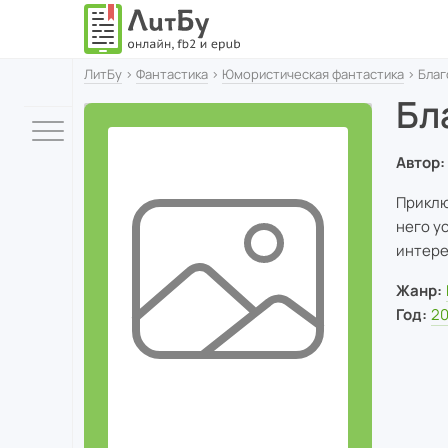
ЛитБу
›
Фантастика
›
Юмористическая фантастика
› Благ
Бл
Автор:
Приклю
него у
интере
Жанр:
Год:
20