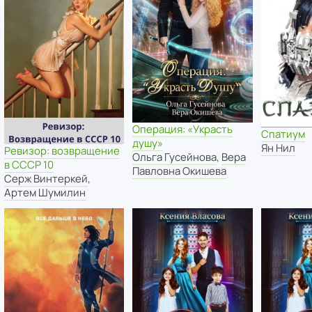
Операция: «Украсть
Спатиум
душу»
Ян Нил
Ревизор: возвращение
Ольга Гусейнова
,
Вера
в СССР 10
Павловна Окишева
Серж Винтеркей
,
Артем Шумилин