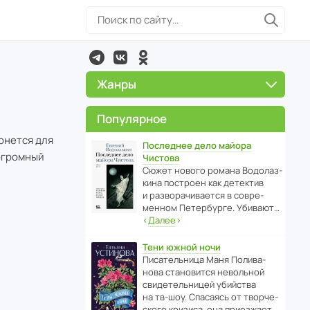
Жанры
Популярное
рнется для
Последнее дело майора
огромный
Чистова
Сюжет нового романа Водо­ла­з­
кина пост­роен как дете­ктив
и разво­ра­чи­ва­ется в совре­
менном Пете­р­бурге. Убивают…
‹
Далее
›
Тени южной ночи
Писа­тель­ница Маня Поли­ва­
нова стано­вится невольной
свиде­тель­ницей убийства
на тв-шоу. Спасаясь от твор­че­
с­кого кризиса, она приезжает…