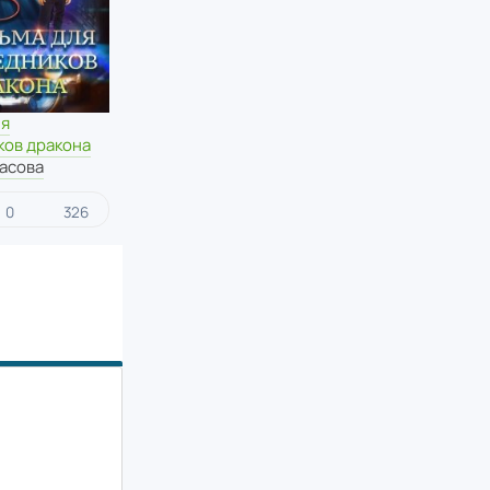
ля
ков дракона
асова
0
326