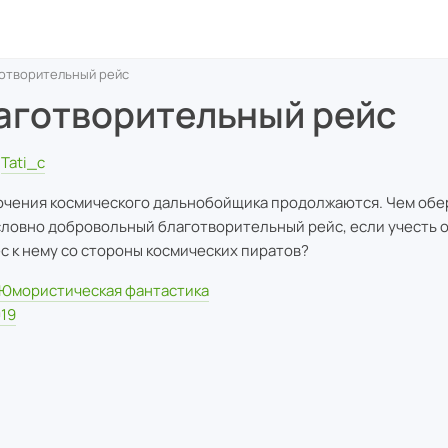
отворительный рейс
аготворительный рейс
Tati_c
чения космического дальнобойщика продолжаются. Чем обе
словно добровольный благотворительный рейс, если учесть 
с к нему со стороны космических пиратов?
Юмористическая фантастика
19