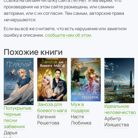
ссылка на онлайн читалку сайта
ЛитНет
. И мы верим, что
произведения на этом сайте размещены, или самими
авторами, или с их согласия. Тем самым, авторские права
не
нарушаются.
Если вы всё же считаете, что есть нарушение или заметили
ошибку в описании,
сообщите нам об этом
.
Похожие книги
Заноза для
Муж в
Идеальное
Полукрылые.
боевого мага
подарок
человечество
Черные
Евгения
Настя
Арбитр
песни
Решетова
Любимка
Изящества
забвения
Дарья