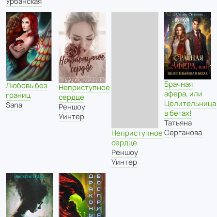
Урбанская
Брачная
Любовь без
Неприступное
афера, или
границ
сердце
Целительница
Sana
Реншоу
в бегах!
Уинтер
Татьяна
Серганова
Неприступное
сердце
Реншоу
Уинтер