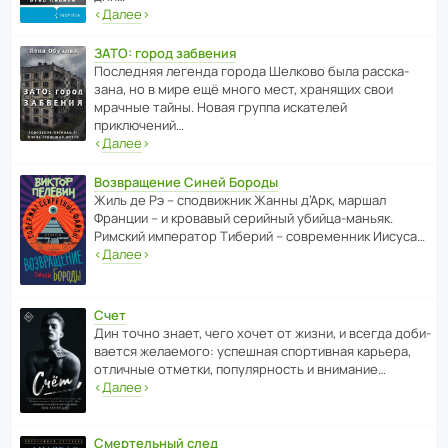
‹
Далее
›
ЗАТО: город забвения
После­дняя легенда города Шелково была расска­
зана, но в мире ещё много мест, хранящих свои
мрачные тайны. Новая группа иска­телей
приключений…
‹
Далее
›
Возвращение Синей Бороды
Жиль де Рэ – спод­ви­жник Жанны д’Арк, маршал
Франции – и кровавый серийный убийца-маньяк.
Римский импе­ратор Тиберий – совре­менник Иисуса…
‹
Далее
›
Счет
Дин точно знает, чего хочет от жизни, и всегда доби­
ва­ется жела­е­мого: успе­шная спор­ти­вная карьера,
отли­чные отметки, попу­ля­р­ность и внимание…
‹
Далее
›
Смертельный след