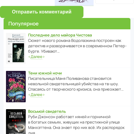
Отправить комментарий
Популярное
Последнее дело майора Чистова
Сюжет нового романа Водо­ла­з­кина пост­роен как
дете­ктив и разво­ра­чи­ва­ется в совре­менном Пете­р­
бурге. Убивают…
‹
Далее
›
Тени южной ночи
Писа­тель­ница Маня Поли­ва­нова стано­вится
невольной свиде­тель­ницей убийства на тв-шоу.
Спасаясь от твор­че­с­кого кризиса, она приезжает…
‹
Далее
›
Восьмой свидетель
Руби Джонсон рабо­тает няней и горни­чной
в богатых семьях, живущих на прес­ти­жной улице
Манх­эт­тена. Она знает про них всё. Их распо­рядок
дня…