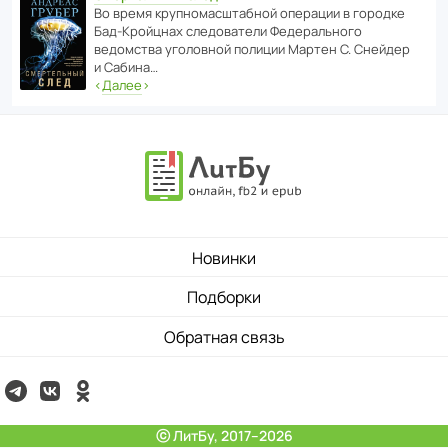
Во время круп­но­мас­ш­та­бной операции в городке
Бад‑Крой­цнах следо­ва­тели Феде­раль­ного
ведомства уголо­вной полиции Мартен С. Снейдер
и Сабина…
‹
Далее
›
Новинки
Подборки
Обратная связь
ⓒ ЛитБу, 2017–2026