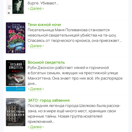
бурге. Убивают…
‹
Далее
›
Тени южной ночи
Писа­тель­ница Маня Поли­ва­нова стано­вится
невольной свиде­тель­ницей убийства на тв-шоу.
Спасаясь от твор­че­с­кого кризиса, она приезжает…
‹
Далее
›
Восьмой свидетель
Руби Джонсон рабо­тает няней и горни­чной
в богатых семьях, живущих на прес­ти­жной улице
Манх­эт­тена. Она знает про них всё. Их распо­рядок
дня…
‹
Далее
›
ЗАТО: город забвения
После­дняя легенда города Шелково была расска­
зана, но в мире ещё много мест, хранящих свои
мрачные тайны. Новая группа иска­телей
приключений…
‹
Далее
›