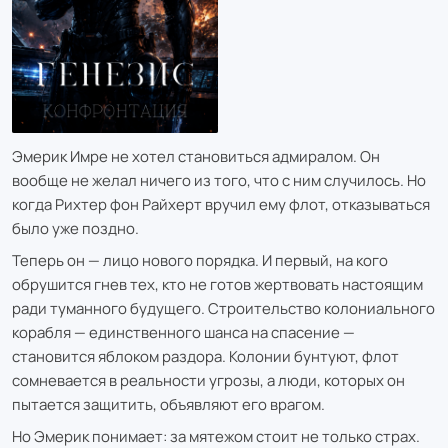
Эмерик Имре не хотел становиться адмиралом. Он
вообще не желал ничего из того, что с ним случилось. Но
когда Рихтер фон Райхерт вручил ему флот, отказываться
было уже поздно.
Теперь он — лицо нового порядка. И первый, на кого
обрушится гнев тех, кто не готов жертвовать настоящим
ради туманного будущего. Строительство колониального
корабля — единственного шанса на спасение —
становится яблоком раздора. Колонии бунтуют, флот
сомневается в реальности угрозы, а люди, которых он
пытается защитить, объявляют его врагом.
Но Эмерик понимает: за мятежом стоит не только страх.