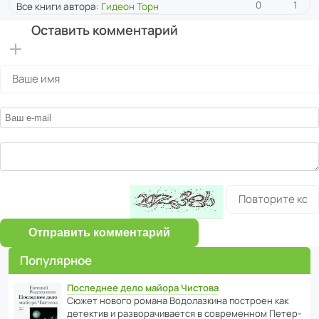
0
1
Все книги автора:
Гидеон Торн
Оставить комментарий
Отправить комментарий
Популярное
Последнее дело майора Чистова
Сюжет нового романа Водо­ла­з­кина пост­роен как
дете­ктив и разво­ра­чи­ва­ется в совре­менном Пете­р­