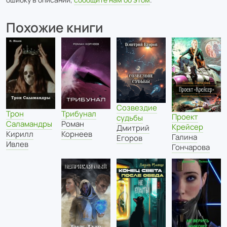
Похожие книги
Созвездие
Трон
Трибунал
Проект
судьбы
Саламандры
Роман
Крейсер
Дмитрий
Кирилл
Корнеев
Галина
Егоров
Ивлев
Гончарова