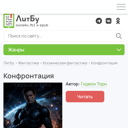
Жанры
ЛитБу
›
Фантастика
›
Космическая фантастика
› Конфронтация
Конфронтация
Автор:
Гидеон Торн
Читать