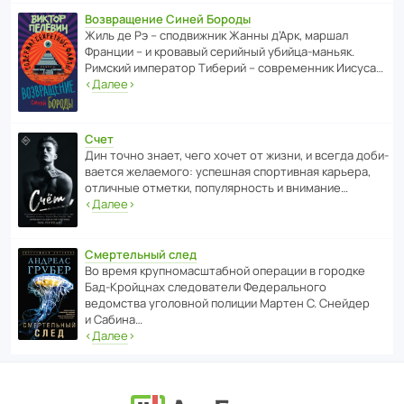
Возвращение Синей Бороды
Жиль де Рэ – спод­ви­жник Жанны д’Арк, маршал
Франции – и кровавый серийный убийца-маньяк.
Римский импе­ратор Тиберий – совре­менник Иисуса…
‹
Далее
›
Счет
Дин точно знает, чего хочет от жизни, и всегда доби­
ва­ется жела­е­мого: успе­шная спор­ти­вная карьера,
отли­чные отметки, попу­ля­р­ность и внимание…
‹
Далее
›
Смертельный след
Во время круп­но­мас­ш­та­бной операции в городке
Бад‑Крой­цнах следо­ва­тели Феде­раль­ного
ведомства уголо­вной полиции Мартен С. Снейдер
и Сабина…
‹
Далее
›