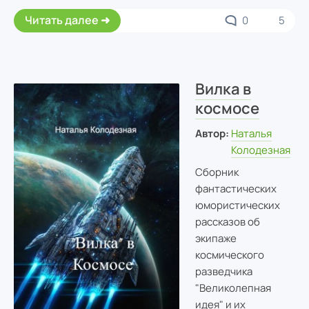
Читать далее
0
5
Вилка в
космосе
Автор:
Наталья
Колодезная
Сборник
фантастических
юмористических
рассказов об
экипаже
космического
разведчика
"Великолепная
идея" и их