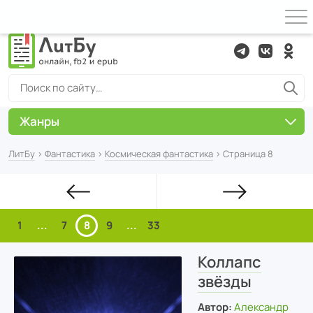
Жанры
ЛитБу
›
Фантастика
›
Космическая фантастика
› Страница 8
1
...
7
8
9
...
33
Коллапс
звёзды
Автор:
Александр