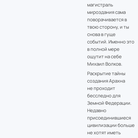
магистраль
мироздания сама
поворачивается в
твою сторону, и ты
снова в гуще
событий. Именно это
в полной мере
ощутит на себе
Михаил Волков.
Раскрытие тайны
создания Арахна
не проходит
бесследно для
Земной Федерации.
Недавно
присоединившиеся
цивилизации больше
не хотят иметь