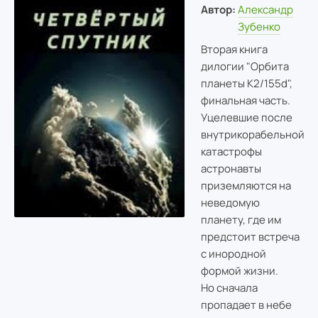
Автор:
Александр
Зубенко
Вторая книга
дилогии "Орбита
планеты К2/155d",
финальная часть.
Уцелевшие после
внутрикорабельной
катастрофы
астронавты
приземляются на
неведомую
планету, где им
предстоит встреча
с инородной
формой жизни.
Но сначала
пропадает в небе