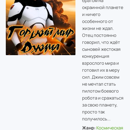
братом на
окраинной планете
и ничего
особенного от
жизни не ждал.
Отец постоянно
говорил, что ждёт
сыновей жестокая
конкуренция
взрослого мира и
готовил их в меру
сил. Джим совсем
не мечтал стать
пилотом боевого
робота и сражаться
за свою планету,
просто так
получилось...
Жанр:
Космическая