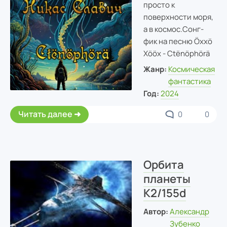
просто к
поверхности моря,
а в космос.
Сонг-
фик на песню Öxxö
Xööx - Ctënöphörä
Жанр:
Космическая
фантастика
Год:
2024
Читать далее
0
0
Орбита
планеты
К2/155d
Автор:
Александр
Зубенко