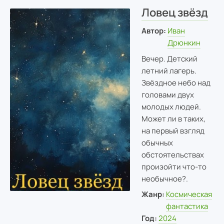
Ловец звёзд
Автор:
Иван
Дрюнкин
Вечер. Детский
летний лагерь.
Звёздное небо над
головами двух
молодых людей.
Может ли в таких,
на первый взгляд
обычных
обстоятельствах
произойти что-то
необычное?.
Жанр:
Космическая
фантастика
Год:
2024