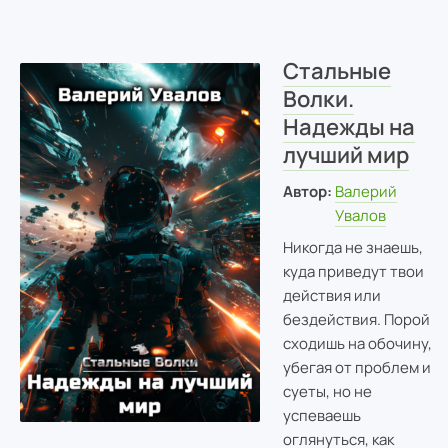
Стальные
Волки.
Надежды на
лучший мир
Автор:
Валерий
Увалов
Никогда не знаешь,
куда приведут твои
действия или
бездействия. Порой
сходишь на обочину,
убегая от проблем и
суеты, но не
успеваешь
оглянуться, как