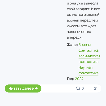
и она уже вынесла
свой вердикт. И все
окажется мышиной
возней перед тем
ужасом, что ждет
человечество
впереди.
Жанр:
Боевая
фантастика
,
Космическая
фантастика
,
Научная
фантастика
Год:
2024
Читать далее
0
21