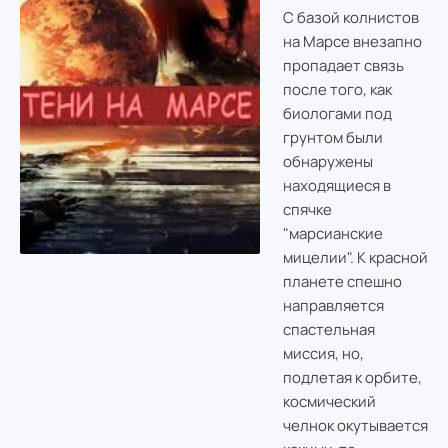
С базой колнистов
на Марсе внезапно
пропадает связь
после того, как
биологами под
грунтом были
обнаружены
находящиеся в
спячке
"марсианские
мицелии". К красной
планете спешно
направляется
спастельная
миссия, но,
подлетая к орбите,
космический
челнок окутывается