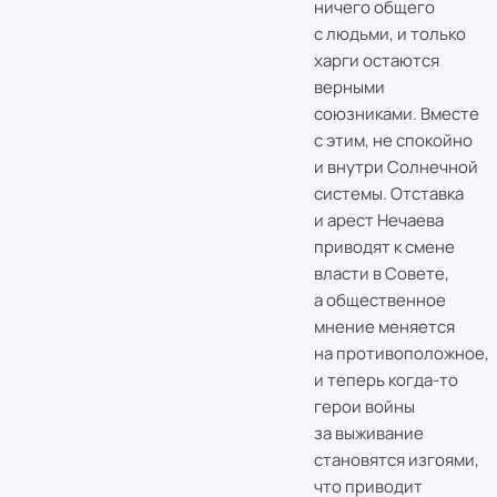
ничего общего
с людьми, и только
харги остаются
верными
союзниками. Вместе
с этим, не спокойно
и внутри Солнечной
системы. Отставка
и арест Нечаева
приводят к смене
власти в Совете,
а общественное
мнение меняется
на противоположное,
и теперь когда-то
герои войны
за выживание
становятся изгоями,
что приводит