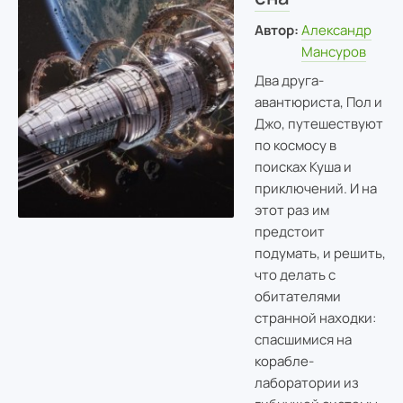
Автор:
Александр
Мансуров
Два друга-
авантюриста, Пол и
Джо, путешествуют
по космосу в
поисках Куша и
приключений. И на
этот раз им
предстоит
подумать, и решить,
что делать с
обитателями
странной находки:
спасшимися на
корабле-
лаборатории из