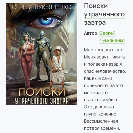
Поиски
утраченного
завтра
Автор:
Сергей
Лукьяненко
Мне тридцать лет.
Меня зовут Никита
и полвека назад я
спас человечество.
Как вы и сами
понимаете, за это
меня часто
пытаются убить.
Это довольно
глупо, конечно.
Бессмысленная
потеря времени,