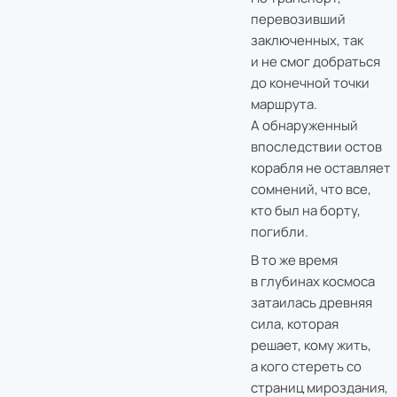
перевозивший
заключенных, так
и не смог добраться
до конечной точки
маршрута.
А обнаруженный
впоследствии остов
корабля не оставляет
сомнений, что все,
кто был на борту,
погибли.
В то же время
в глубинах космоса
затаилась древняя
сила, которая
решает, кому жить,
а кого стереть со
страниц мироздания,