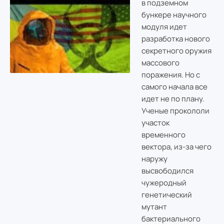
в подземном
бункере научного
модуля идет
разработка нового
секретного оружия
массового
поражения. Но с
самого начала все
идет не по плану.
Ученые прокололи
участок
временного
вектора, из-за чего
наружу
высвободился
чужеродный
генетический
мутант
бактериального