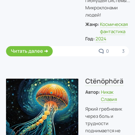
гибнущей системы...
Микроклонами
людей!
Жанр:
Космическая
фантастика
Год:
2024
Читать далее
0
3
Ctënöphörä
Автор:
Никак
Славия
Яркий гребневик
через боль и
трудности
поднимается не