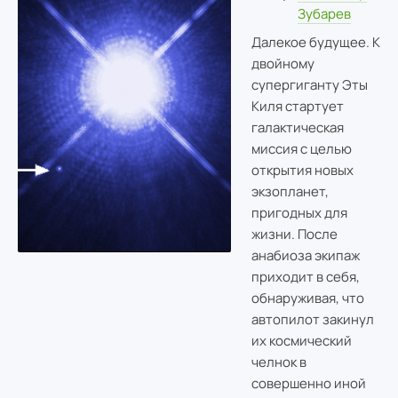
Зубарев
Далекое будущее. К
двойному
супергиганту Эты
Киля стартует
галактическая
миссия с целью
открытия новых
экзопланет,
пригодных для
жизни. После
анабиоза экипаж
приходит в себя,
обнаруживая, что
автопилот закинул
их космический
челнок в
совершенно иной