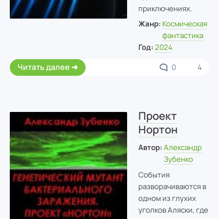
приключениях.
Жанр:
Космическая
фантастика
Год:
2024
Читать далее
0
4
Проект
Нортон
Автор:
Александр
Зубенко
События
разворачиваются в
одном из глухих
уголков Аляски, где