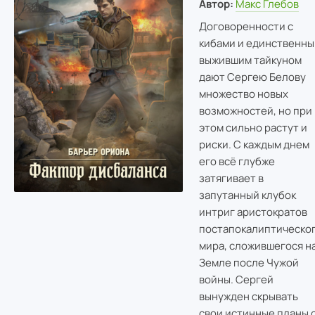
Автор:
Макс Глебов
Договоренности с
кибами и единственн
выжившим тайкуном
дают Сергею Белову
множество новых
возможностей, но при
этом сильно растут и
риски. С каждым днем
его всё глубже
затягивает в
запутанный клубок
интриг аристократов
постапокалиптическо
мира, сложившегося н
Земле после Чужой
войны. Сергей
вынужден скрывать
свои истинные планы 