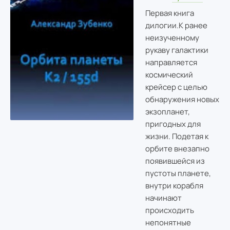
Первая книга
дилогии.
К ранее
неизученному
рукаву галактики
направляется
космический
крейсер с целью
обнаружения новых
экзопланет,
пригодных для
жизни. Подетая к
орбите внезапно
появившейся из
пустоты планете,
внутри корабля
начинают
происходить
непонятные