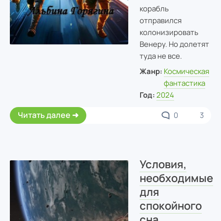
корабль
отправился
колонизировать
Венеру. Но долетят
туда не все.
Жанр:
Космическая
фантастика
Год:
2024
Читать далее
0
3
Условия,
необходимые
для
спокойного
сна