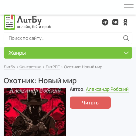
Жанры
ЛитБу
›
Фантастика
›
ЛитРПГ
› Охотник: Новый мир
Охотник: Новый мир
Автор:
Александр Робский
Читать