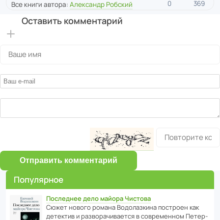
0
369
Все книги автора:
Александр Робский
Оставить комментарий
Отправить комментарий
Популярное
Последнее дело майора Чистова
Сюжет нового романа Водо­ла­з­кина пост­роен как
дете­ктив и разво­ра­чи­ва­ется в совре­менном Пете­р­