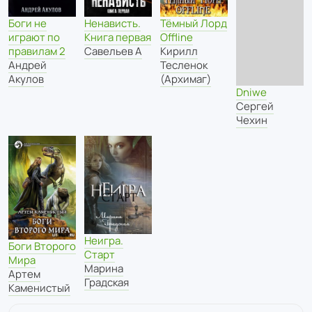
Боги не
Тёмный Лорд
Ненависть.
играют по
Offline
Книга первая
правилам 2
Кирилл
Савельев А
Андрей
Тесленок
Акулов
(Архимаг)
Dniwe
Сергей
Чехин
Неигра.
Боги Второго
Старт
Мира
Марина
Артем
Градская
Каменистый