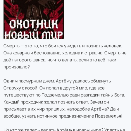
Смерть — это то, что боится увидеть и познать человек.
Она коварна и беспощадна, холодна и страшна. Смерть не
даёт второго шанса, но что делать, если это всё-таки
произошло?
Одним пасмурным днем, Артёму удалось обмануть
Старуху с косой. Он попал в другой мир, где все
путешествуют по Подземелью ради разгадки тайны Бога.
Каждый проходчик желал познать ответ. Зачем он
присылает в их мир пришлых, наподобие Артёма? Да и
вообще, узнать истинное предназначение Подземелья!
Но что же теперь делать Артёму в новом мире? Упасть на