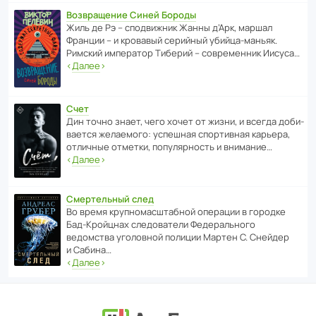
Возвращение Синей Бороды
Жиль де Рэ – спод­ви­жник Жанны д’Арк, маршал
Франции – и кровавый серийный убийца-маньяк.
Римский импе­ратор Тиберий – совре­менник Иисуса…
‹
Далее
›
Счет
Дин точно знает, чего хочет от жизни, и всегда доби­
ва­ется жела­е­мого: успе­шная спор­ти­вная карьера,
отли­чные отметки, попу­ля­р­ность и внимание…
‹
Далее
›
Смертельный след
Во время круп­но­мас­ш­та­бной операции в городке
Бад‑Крой­цнах следо­ва­тели Феде­раль­ного
ведомства уголо­вной полиции Мартен С. Снейдер
и Сабина…
‹
Далее
›