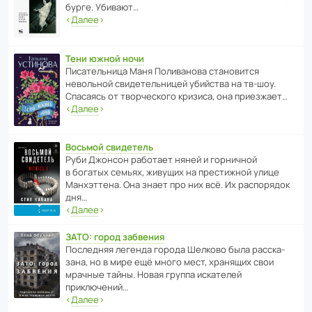
бурге. Убивают…
‹
Далее
›
Тени южной ночи
Писа­тель­ница Маня Поли­ва­нова стано­вится
невольной свиде­тель­ницей убийства на тв-шоу.
Спасаясь от твор­че­с­кого кризиса, она приезжает…
‹
Далее
›
Восьмой свидетель
Руби Джонсон рабо­тает няней и горни­чной
в богатых семьях, живущих на прес­ти­жной улице
Манх­эт­тена. Она знает про них всё. Их распо­рядок
дня…
‹
Далее
›
ЗАТО: город забвения
После­дняя легенда города Шелково была расска­
зана, но в мире ещё много мест, хранящих свои
мрачные тайны. Новая группа иска­телей
приключений…
‹
Далее
›