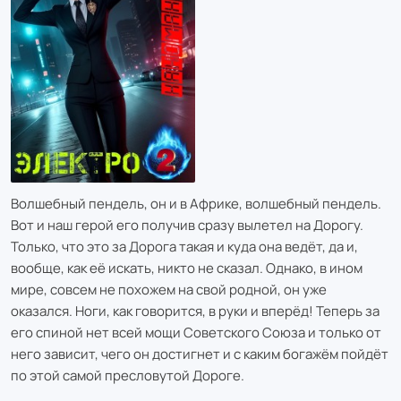
Волшебный пендель, он и в Африке, волшебный пендель.
Вот и наш герой его получив сразу вылетел на Дорогу.
Только, что это за Дорога такая и куда она ведёт, да и,
вообще, как её искать, никто не сказал. Однако, в ином
мире, совсем не похожем на свой родной, он уже
оказался. Ноги, как говорится, в руки и вперёд! Теперь за
его спиной нет всей мощи Советского Союза и только от
него зависит, чего он достигнет и с каким богажём пойдёт
по этой самой пресловутой Дороге.