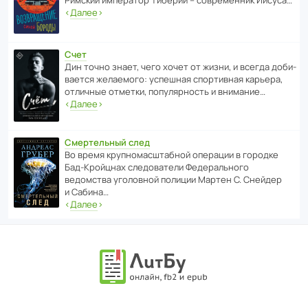
Римский импе­ратор Тиберий – совре­менник Иисуса…
‹
Далее
›
Счет
Дин точно знает, чего хочет от жизни, и всегда доби­
ва­ется жела­е­мого: успе­шная спор­ти­вная карьера,
отли­чные отметки, попу­ля­р­ность и внимание…
‹
Далее
›
Смертельный след
Во время круп­но­мас­ш­та­бной операции в городке
Бад‑Крой­цнах следо­ва­тели Феде­раль­ного
ведомства уголо­вной полиции Мартен С. Снейдер
и Сабина…
‹
Далее
›