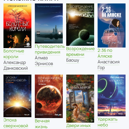
Путеводитель
Возрождение
2:36 по
Болотные
привидения
времени
Аляске
короли
Алмаз
Баошу
Анастасия
Александр
Эрнисов
Гор
Данковский
Удержать
Эпоха
Вечная
небо
Двери иных
сверхновой
жизнь