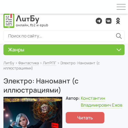
Жанры
ЛитБу
›
Фантастика
›
ЛитРПГ
› Электро: Наномант (с
иллюстрациями)
Электро: Наномант (с
иллюстрациями)
Автор:
Константин
Владимирович Ежов
Читать