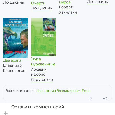
Лю Цысинь
миров
Лю Цысинь
Смерти
Роберт
Лю Цысинь
Хайнлайн
Жук в
Два врага
муравейнике
Владимир
Аркадий
Кривоногов
и Борис
Стругацкие
Все книги автора:
Константин Владимирович Ежов
0
43
Оставить комментарий