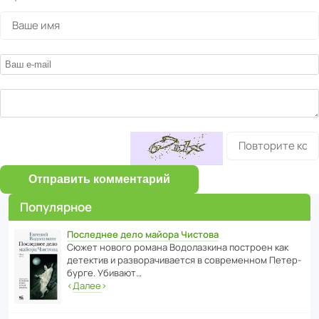
Отправить комментарий
Популярное
Последнее дело майора Чистова
Сюжет нового романа Водо­ла­з­кина пост­роен как
дете­ктив и разво­ра­чи­ва­ется в совре­менном Пете­р­
бурге. Убивают…
‹
Далее
›