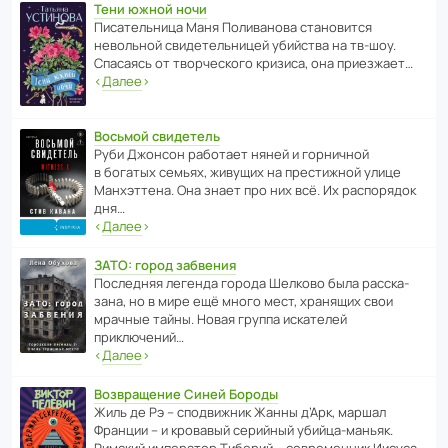
Тени южной ночи
Писа­тель­ница Маня Поли­ва­нова стано­вится
невольной свиде­тель­ницей убийства на тв-шоу.
Спасаясь от твор­че­с­кого кризиса, она приезжает…
‹
Далее
›
Восьмой свидетель
Руби Джонсон рабо­тает няней и горни­чной
в богатых семьях, живущих на прес­ти­жной улице
Манх­эт­тена. Она знает про них всё. Их распо­рядок
дня…
‹
Далее
›
ЗАТО: город забвения
После­дняя легенда города Шелково была расска­
зана, но в мире ещё много мест, хранящих свои
мрачные тайны. Новая группа иска­телей
приключений…
‹
Далее
›
Возвращение Синей Бороды
Жиль де Рэ – спод­ви­жник Жанны д’Арк, маршал
Франции – и кровавый серийный убийца-маньяк.