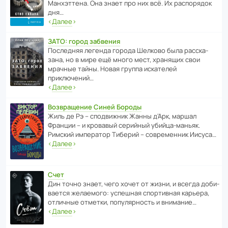
Манх­эт­тена. Она знает про них всё. Их распо­рядок
дня…
‹
Далее
›
ЗАТО: город забвения
После­дняя легенда города Шелково была расска­
зана, но в мире ещё много мест, хранящих свои
мрачные тайны. Новая группа иска­телей
приключений…
‹
Далее
›
Возвращение Синей Бороды
Жиль де Рэ – спод­ви­жник Жанны д’Арк, маршал
Франции – и кровавый серийный убийца-маньяк.
Римский импе­ратор Тиберий – совре­менник Иисуса…
‹
Далее
›
Счет
Дин точно знает, чего хочет от жизни, и всегда доби­
ва­ется жела­е­мого: успе­шная спор­ти­вная карьера,
отли­чные отметки, попу­ля­р­ность и внимание…
‹
Далее
›