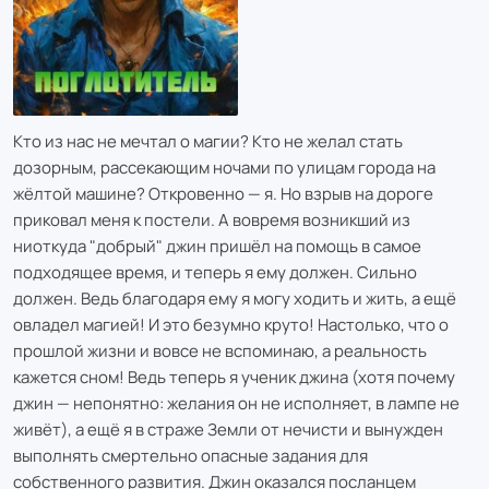
Кто из нас не мечтал о магии? Кто не желал стать
дозорным, рассекающим ночами по улицам города на
жёлтой машине? Откровенно — я. Но взрыв на дороге
приковал меня к постели. А вовремя возникший из
ниоткуда "добрый" джин пришёл на помощь в самое
подходящее время, и теперь я ему должен. Сильно
должен. Ведь благодаря ему я могу ходить и жить, а ещё
овладел магией! И это безумно круто! Настолько, что о
прошлой жизни и вовсе не вспоминаю, а реальность
кажется сном! Ведь теперь я ученик джина (хотя почему
джин — непонятно: желания он не исполняет, в лампе не
живёт), а ещё я в страже Земли от нечисти и вынужден
выполнять смертельно опасные задания для
собственного развития. Джин оказался посланцем