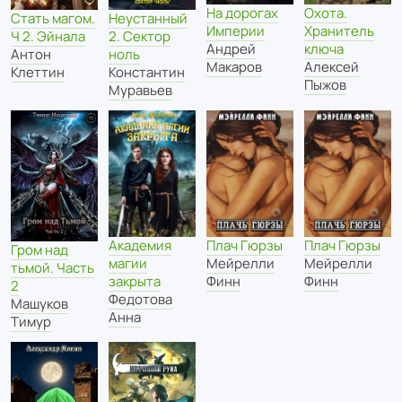
На дорогах
Охота.
Стать магом.
Неустанный
Империи
Хранитель
Ч 2. Эйнала
2. Сектор
Андрей
ключа
Антон
ноль
Макаров
Алексей
Клеттин
Константин
Пыжов
Муравьев
Академия
Плач Гюрзы
Плач Гюрзы
Гром над
магии
Мейрелли
Мейрелли
тьмой. Часть
закрыта
Финн
Финн
2
Федотова
Машуков
Анна
Тимур