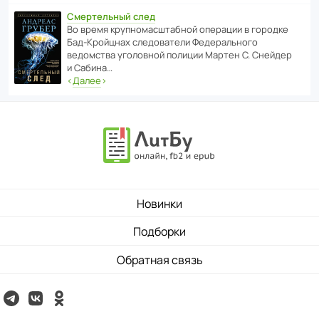
Смертельный след
Во время круп­но­мас­ш­та­бной операции в городке
Бад‑Крой­цнах следо­ва­тели Феде­раль­ного
ведомства уголо­вной полиции Мартен С. Снейдер
и Сабина…
‹
Далее
›
Новинки
Подборки
Обратная связь