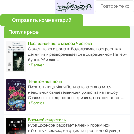
Отправить комментарий
Популярное
Последнее дело майора Чистова
Сюжет нового романа Водо­ла­з­кина пост­роен как
дете­ктив и разво­ра­чи­ва­ется в совре­менном Пете­р­
бурге. Убивают…
‹
Далее
›
Тени южной ночи
Писа­тель­ница Маня Поли­ва­нова стано­вится
невольной свиде­тель­ницей убийства на тв-шоу.
Спасаясь от твор­че­с­кого кризиса, она приезжает…
‹
Далее
›
Восьмой свидетель
Руби Джонсон рабо­тает няней и горни­чной
в богатых семьях, живущих на прес­ти­жной улице