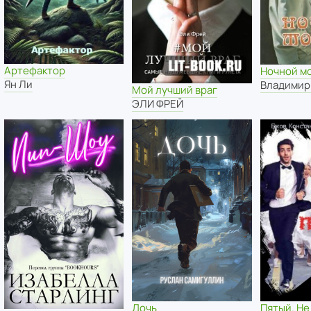
Артефактор
Ночной м
Ян Ли
Владимир
Мой лучший враг
ЭЛИ ФРЕЙ
Дочь
Пятый. Не