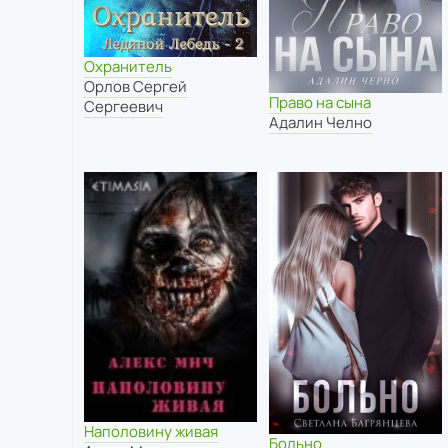
Охранитель
Орлов Сергей
Право на сына
Сергеевич
Адалин Челно
Наполовину живая
Больно