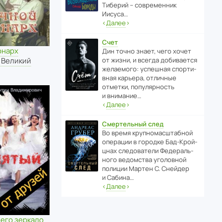
Тиберий – совре­менник
Иисуса…
‹
Далее
›
Счет
онарх
Дин точно знает, чего хочет
от жизни, и всегда доби­ва­ется
 Великий
жела­е­мого: успе­шная спор­ти­
вная карьера, отли­чные
отметки, попу­ля­р­ность
и внимание…
‹
Далее
›
Смертельный след
Во время круп­но­мас­ш­та­бной
операции в городке Бад‑Крой­
цнах следо­ва­тели Феде­раль­
ного ведомства уголо­вной
полиции Мартен С. Снейдер
и Сабина…
‹
Далее
›
 его зеркало