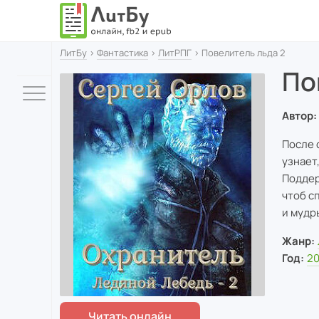
ЛитБу
›
Фантастика
›
ЛитРПГ
› Повелитель льда 2
По
Автор:
После 
узнает
Поддер
чтоб с
и мудр
Жанр:
Год:
2