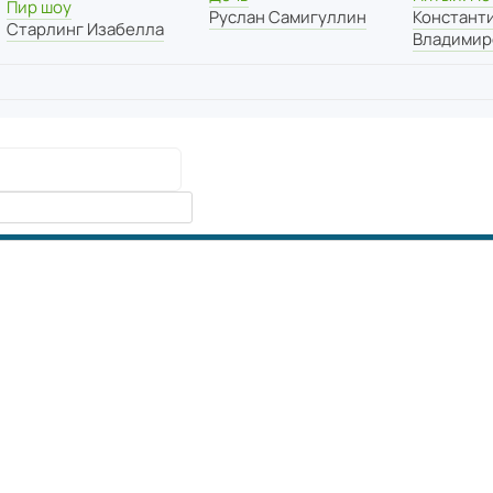
Пир шоу
Руслан Самигуллин
Констант
Старлинг Изабелла
Владимир