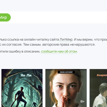
Мир
лько ссылка на онлайн читалку сайта
ЛитМир
. И мы верим, что пр
с их согласия. Тем самым, авторские права
не
нарушаются.
метили ошибку в описании,
сообщите нам об этом
.