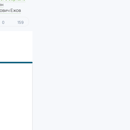
ин
ович Ежов
0
159