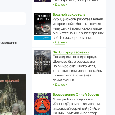
‹
Далее
›
Восьмой свидетель
Руби Джонсон рабо­тает няней
и горни­чной в богатых семьях,
живущих на прес­ти­жной улице
Манх­эт­тена. Она знает про них
всё. Их распо­рядок дня…
оизведения
‹
Далее
›
ЗАТО: город забвения
После­дняя легенда города
Шелково была расска­зана,
но в мире ещё много мест,
хранящих свои мрачные тайны.
Новая группа иска­телей
приключений…
‹
Далее
›
Возвращение Синей Бороды
Жиль де Рэ – спод­ви­жник
Жанны д’Арк, маршал Франции –
и кровавый серийный убийца-
маньяк. Римский импе­ратор