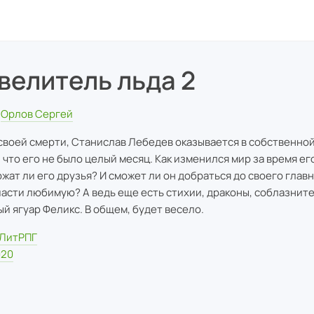
велитель льда 2
Орлов Сергей
своей смерти, Станислав Лебедев оказывается в собственной
, что его не было целый месяц. Как изменился мир за время ег
жат ли его друзья? И сможет ли он добраться до своего главн
пасти любимую? А ведь еще есть стихии, драконы, соблазнит
ый ягуар Феликс. В общем, будет весело.
ЛитРПГ
020