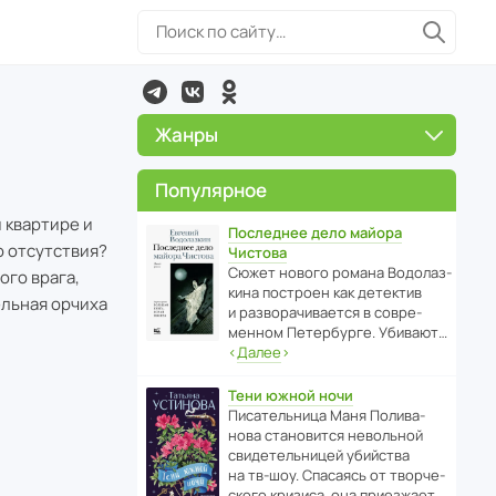
Жанры
Популярное
 квартире и
Последнее дело майора
о отсутствия?
Чистова
Сюжет нового романа Водо­ла­з­
ого врага,
кина пост­роен как дете­ктив
ельная орчиха
и разво­ра­чи­ва­ется в совре­
менном Пете­р­бурге. Убивают…
‹
Далее
›
Тени южной ночи
Писа­тель­ница Маня Поли­ва­
нова стано­вится невольной
свиде­тель­ницей убийства
на тв-шоу. Спасаясь от твор­че­
с­кого кризиса, она приезжает…