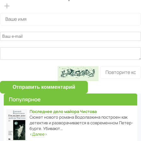
Отправить комментарий
Популярное
Последнее дело майора Чистова
Сюжет нового романа Водо­ла­з­кина пост­роен как
дете­ктив и разво­ра­чи­ва­ется в совре­менном Пете­р­
бурге. Убивают…
‹
Далее
›