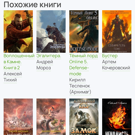
Похожие книги
Эгалитера.
Воплощенный
Тёмный лорд
Бустер
Андрей
в Камне.
Online 5.
Артем
Мороз
Книга 2
Defense-
Кочеровский
Алексей
mode
Тихий
Кирилл
Тесленок
(Архимаг)