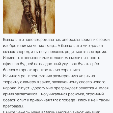
Бывает, что человек рождается, опережая время, и своими
изобретениями меняет мир... А бывает, что мир делает
скачок вперед, и ты не успеваешь родиться в свое время.
И живешь с невыносимым желанием сменить серость
офисных будней на сладостный уху звон булата, рёв
боевого горна и крепкое плечо соратника.
И лично я решился, сменив размеренную жизнь на
тюремную камеру в замке, захваченном у своего нового
народа. И пусть дорогу мне преграждает решетка и целая
армия захватчиков... но уникальная раскачка, огромный
боевой опыт и привычная тяга к победе - ключ и не к таким
преградам.
В мире Земель Меча и Магии многие узнают меня как