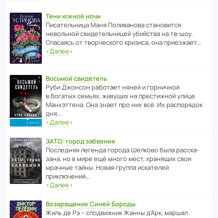
Тени южной ночи
Писа­тель­ница Маня Поли­ва­нова стано­вится
невольной свиде­тель­ницей убийства на тв-шоу.
Спасаясь от твор­че­с­кого кризиса, она приезжает…
‹
Далее
›
Восьмой свидетель
Руби Джонсон рабо­тает няней и горни­чной
в богатых семьях, живущих на прес­ти­жной улице
Манх­эт­тена. Она знает про них всё. Их распо­рядок
дня…
‹
Далее
›
ЗАТО: город забвения
После­дняя легенда города Шелково была расска­
зана, но в мире ещё много мест, хранящих свои
мрачные тайны. Новая группа иска­телей
приключений…
‹
Далее
›
Возвращение Синей Бороды
Жиль де Рэ – спод­ви­жник Жанны д’Арк, маршал