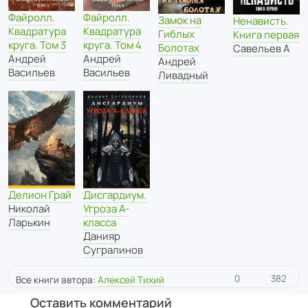
Файролл.
Файролл.
Замок на
Ненависть.
Квадратура
Квадратура
Гиблых
Книга первая
круга. Том 3
круга. Том 4
Болотах
Савельев А
Андрей
Андрей
Андрей
Васильев
Васильев
Ливадный
Делион Грай
Дисгардиум.
Николай
Угроза А-
Ларькин
класса
Данияр
Сугралинов
0
382
Все книги автора:
Алексей Тихий
Оставить комментарий