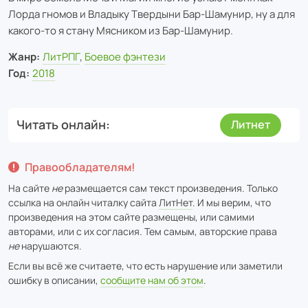
Лорда гномов и Владыку Твердыни Бар-Шамунир, ну а для
какого-то я стану Мясником из Бар-Шамунир.
Жанр:
ЛитРПГ
,
Боевое фэнтези
Год:
2018
Читать онлайн
Литнет
Правообладателям!
На сайте
не
размещается сам текст произведения. Только
ссылка на онлайн читалку сайта
ЛитНет
. И мы верим, что
произведения на этом сайте размещены, или самими
авторами, или с их согласия. Тем самым, авторские права
не
нарушаются.
Если вы всё же считаете, что есть нарушение или заметили
ошибку в описании,
сообщите нам об этом
.