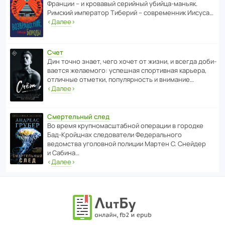
Франции – и кровавый серийный убийца-маньяк.
Римский импе­ратор Тиберий – совре­менник Иисуса…
‹
Далее
›
Счет
Дин точно знает, чего хочет от жизни, и всегда доби­
ва­ется жела­е­мого: успе­шная спор­ти­вная карьера,
отли­чные отметки, попу­ля­р­ность и внимание…
‹
Далее
›
Смертельный след
Во время круп­но­мас­ш­та­бной операции в городке
Бад‑Крой­цнах следо­ва­тели Феде­раль­ного
ведомства уголо­вной полиции Мартен С. Снейдер
и Сабина…
‹
Далее
›