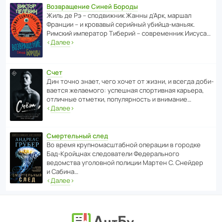
Возвращение Синей Бороды
Жиль де Рэ – спод­ви­жник Жанны д’Арк, маршал
Франции – и кровавый серийный убийца-маньяк.
Римский импе­ратор Тиберий – совре­менник Иисуса…
‹
Далее
›
Счет
Дин точно знает, чего хочет от жизни, и всегда доби­
ва­ется жела­е­мого: успе­шная спор­ти­вная карьера,
отли­чные отметки, попу­ля­р­ность и внимание…
‹
Далее
›
Смертельный след
Во время круп­но­мас­ш­та­бной операции в городке
Бад‑Крой­цнах следо­ва­тели Феде­раль­ного
ведомства уголо­вной полиции Мартен С. Снейдер
и Сабина…
‹
Далее
›