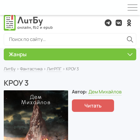
Жанры
ЛитБу
›
Фантастика
›
ЛитРПГ
› КРОУ 3
КРОУ 3
Автор:
Дем Михайлов
Читать