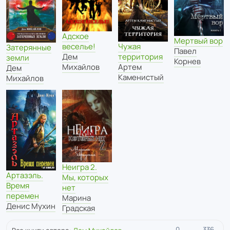
Адское
Мертвый вор
Чужая
веселье!
Затерянные
Павел
территория
Дем
земли
Корнев
Артем
Михайлов
Дем
Каменистый
Михайлов
Неигра 2.
Артазэль.
Мы, которых
Время
нет
перемен
Марина
Денис Мухин
Градская
0
336