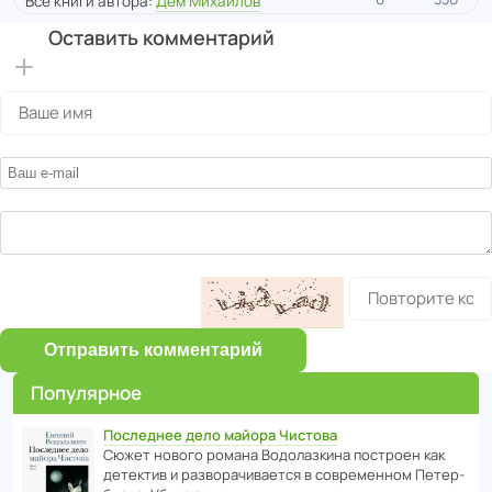
Все книги автора:
Дем Михайлов
Оставить комментарий
Отправить комментарий
Популярное
Последнее дело майора Чистова
Сюжет нового романа Водо­ла­з­кина пост­роен как
дете­ктив и разво­ра­чи­ва­ется в совре­менном Пете­р­