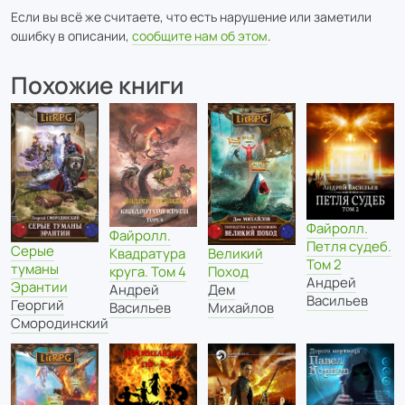
Если вы всё же считаете, что есть нарушение или заметили
ошибку в описании,
сообщите нам об этом
.
Похожие книги
Файролл.
Файролл.
Петля судеб.
Серые
Великий
Квадратура
Том 2
туманы
Поход
круга. Том 4
Андрей
Эрантии
Дем
Андрей
Васильев
Георгий
Михайлов
Васильев
Смородинский