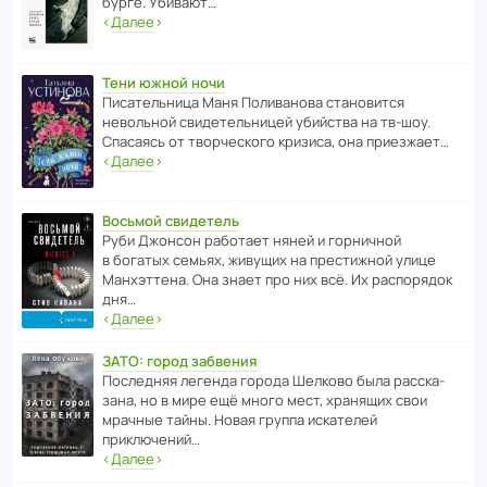
бурге. Убивают…
‹
Далее
›
Тени южной ночи
Писа­тель­ница Маня Поли­ва­нова стано­вится
невольной свиде­тель­ницей убийства на тв-шоу.
Спасаясь от твор­че­с­кого кризиса, она приезжает…
‹
Далее
›
Восьмой свидетель
Руби Джонсон рабо­тает няней и горни­чной
в богатых семьях, живущих на прес­ти­жной улице
Манх­эт­тена. Она знает про них всё. Их распо­рядок
дня…
‹
Далее
›
ЗАТО: город забвения
После­дняя легенда города Шелково была расска­
зана, но в мире ещё много мест, хранящих свои
мрачные тайны. Новая группа иска­телей
приключений…
‹
Далее
›