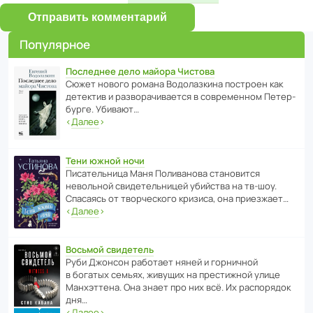
Отправить комментарий
Популярное
Последнее дело майора Чистова
Сюжет нового романа Водо­ла­з­кина пост­роен как
дете­ктив и разво­ра­чи­ва­ется в совре­менном Пете­р­
бурге. Убивают…
‹
Далее
›
Тени южной ночи
Писа­тель­ница Маня Поли­ва­нова стано­вится
невольной свиде­тель­ницей убийства на тв-шоу.
Спасаясь от твор­че­с­кого кризиса, она приезжает…
‹
Далее
›
Восьмой свидетель
Руби Джонсон рабо­тает няней и горни­чной
в богатых семьях, живущих на прес­ти­жной улице
Манх­эт­тена. Она знает про них всё. Их распо­рядок
дня…
‹
Далее
›