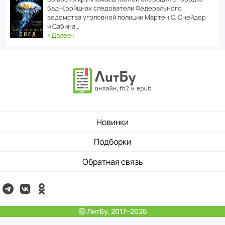
Бад‑Крой­цнах следо­ва­тели Феде­раль­ного
ведомства уголо­вной полиции Мартен С. Снейдер
и Сабина…
‹
Далее
›
Новинки
Подборки
Обратная связь
ⓒ ЛитБу, 2017–2026