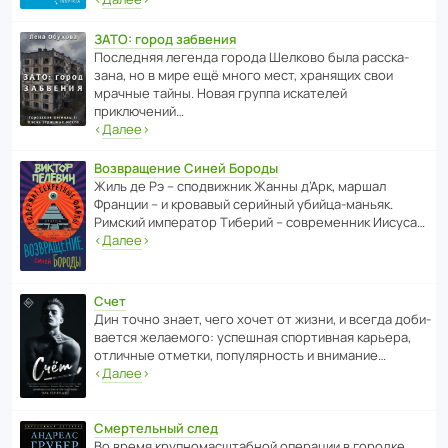
ЗАТО: город забвения
После­дняя легенда города Шелково была расска­
зана, но в мире ещё много мест, хранящих свои
мрачные тайны. Новая группа иска­телей
приключений…
‹
Далее
›
Возвращение Синей Бороды
Жиль де Рэ – спод­ви­жник Жанны д’Арк, маршал
Франции – и кровавый серийный убийца-маньяк.
Римский импе­ратор Тиберий – совре­менник Иисуса…
‹
Далее
›
Счет
Дин точно знает, чего хочет от жизни, и всегда доби­
ва­ется жела­е­мого: успе­шная спор­ти­вная карьера,
отли­чные отметки, попу­ля­р­ность и внимание…
‹
Далее
›
Смертельный след
Во время круп­но­мас­ш­та­бной операции в городке