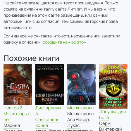
На сайте
не
размещается сам текст произведения. Только
ссылка на онлайн читалку сайта
ЛитНет
. И мы верим, что
произведения на этом сайте размещены, или самими
авторами, или с их согласия. Тем самым, авторские права
не
нарушаются.
Если вы всё же считаете, что есть нарушение или заметили
ошибку в описании,
сообщите нам об этом
.
Похожие книги
Неигра 2.
Дисгардиум
Метка вдовы
Ловушка для
Мы, которых
5.
Метка вдовы
бога
нет
Священная
Ася Невер
,
Серж
Марина
война
Лукас
Винтеркей