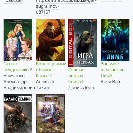
Градская
https://litnet.com/ru/daniyar-
Вольтман
sugralinov-
u87167
Сага о
Воплощенный
Восьмое
неудачнике 2
в Камне.
измерение.
Игра на
Немченко
Книга 2
Лимб.
нервах.
Александр
Алексей
Арчи Вар
Книга 1
Владимирович
Тихий
Денис Деев