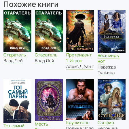
Похожие книги
Старатель
Старатель
Претендент
Весь мир у
Влад Лей
Влад Лей
1. Игрок
ног
Алекс Д.Уайт
Надежда
Тульина
Сапфир
Крушитель
Месть
Тот самый
Вероника
Полина Ордо