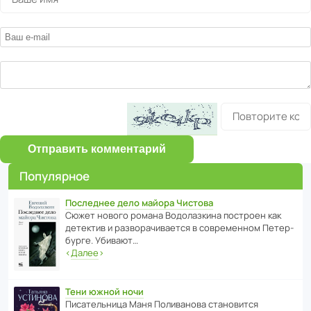
Отправить комментарий
Популярное
Последнее дело майора Чистова
Сюжет нового романа Водо­ла­з­кина пост­роен как
дете­ктив и разво­ра­чи­ва­ется в совре­менном Пете­р­
бурге. Убивают…
‹
Далее
›
Тени южной ночи
Писа­тель­ница Маня Поли­ва­нова стано­вится