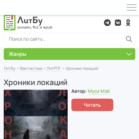
Жанры
ЛитБу
›
Фантастика
›
ЛитРПГ
› Хроники локаций
Хроники локаций
Автор:
Муси Мэй
Читать