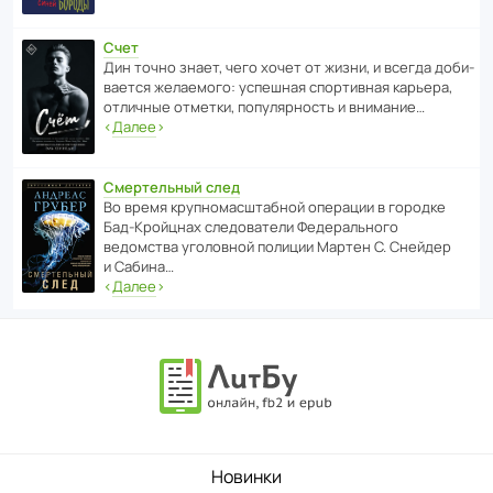
Счет
Дин точно знает, чего хочет от жизни, и всегда доби­
ва­ется жела­е­мого: успе­шная спор­ти­вная карьера,
отли­чные отметки, попу­ля­р­ность и внимание…
‹
Далее
›
Смертельный след
Во время круп­но­мас­ш­та­бной операции в городке
Бад‑Крой­цнах следо­ва­тели Феде­раль­ного
ведомства уголо­вной полиции Мартен С. Снейдер
и Сабина…
‹
Далее
›
Новинки