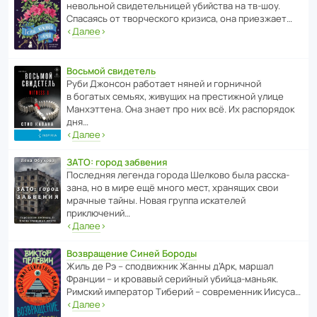
невольной свиде­тель­ницей убийства на тв-шоу.
Спасаясь от твор­че­с­кого кризиса, она приезжает…
‹
Далее
›
Восьмой свидетель
Руби Джонсон рабо­тает няней и горни­чной
в богатых семьях, живущих на прес­ти­жной улице
Манх­эт­тена. Она знает про них всё. Их распо­рядок
дня…
‹
Далее
›
ЗАТО: город забвения
После­дняя легенда города Шелково была расска­
зана, но в мире ещё много мест, хранящих свои
мрачные тайны. Новая группа иска­телей
приключений…
‹
Далее
›
Возвращение Синей Бороды
Жиль де Рэ – спод­ви­жник Жанны д’Арк, маршал
Франции – и кровавый серийный убийца-маньяк.
Римский импе­ратор Тиберий – совре­менник Иисуса…
‹
Далее
›