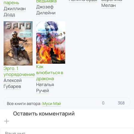
Ведьмака
парень
Мелан
Джозеф
Джиллиан
Дилейни
Додд
Как
Эрго. 1
влюбиться в
упорядочение
дракона
Алексей
Наталья
Губарев
Ручей
0
368
Все книги автора:
Муси Мэй
Оставить комментарий