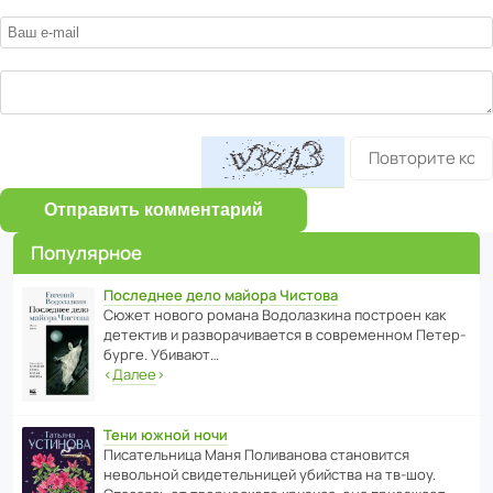
Отправить комментарий
Популярное
Последнее дело майора Чистова
Сюжет нового романа Водо­ла­з­кина пост­роен как
дете­ктив и разво­ра­чи­ва­ется в совре­менном Пете­р­
бурге. Убивают…
‹
Далее
›
Тени южной ночи
Писа­тель­ница Маня Поли­ва­нова стано­вится
невольной свиде­тель­ницей убийства на тв-шоу.