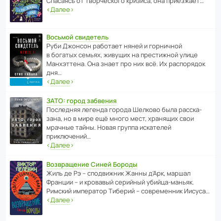
Спасаясь от твор­че­с­кого кризиса, она приезжает…
‹
Далее
›
Восьмой свидетель
Руби Джонсон рабо­тает няней и горни­чной
в богатых семьях, живущих на прес­ти­жной улице
Манх­эт­тена. Она знает про них всё. Их распо­рядок
дня…
‹
Далее
›
ЗАТО: город забвения
После­дняя легенда города Шелково была расска­
зана, но в мире ещё много мест, хранящих свои
мрачные тайны. Новая группа иска­телей
приключений…
‹
Далее
›
Возвращение Синей Бороды
Жиль де Рэ – спод­ви­жник Жанны д’Арк, маршал
Франции – и кровавый серийный убийца-маньяк.
Римский импе­ратор Тиберий – совре­менник Иисуса…
‹
Далее
›