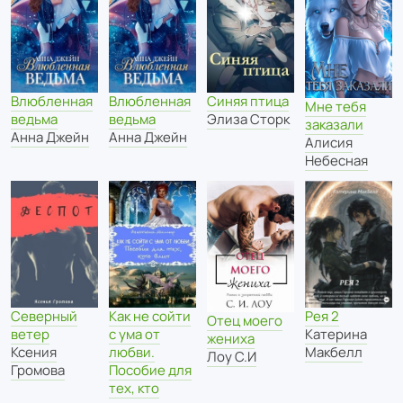
Влюбленная
Влюбленная
Синяя птица
Мне тебя
ведьма
ведьма
Элиза Сторк
заказали
Анна Джейн
Анна Джейн
Алисия
Небесная
Северный
Как не сойти
Рея 2
Отец моего
ветер
с ума от
Катерина
жениха
Ксения
любви.
Макбелл
Лоу С.И
Громова
Пособие для
тех, кто