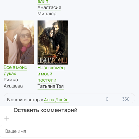
влип.
Анастасия
Миллюр
Все в моих
Незнакомец
руках
в моей
Римма
постели
Акашева
Татьяна Тэя
0
350
Все книги автора:
Анна Джейн
Оставить комментарий