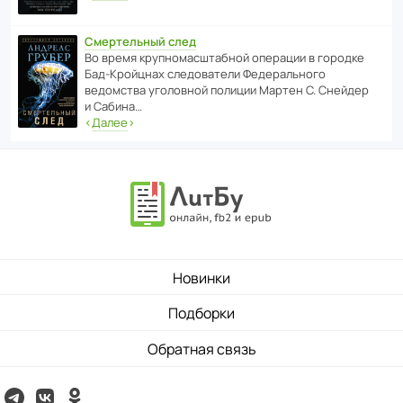
Смертельный след
Во время круп­но­мас­ш­та­бной операции в городке
Бад‑Крой­цнах следо­ва­тели Феде­раль­ного
ведомства уголо­вной полиции Мартен С. Снейдер
и Сабина…
‹
Далее
›
Новинки
Подборки
Обратная связь