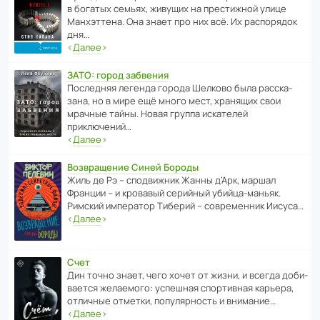
в богатых семьях, живущих на прес­ти­жной улице
Манх­эт­тена. Она знает про них всё. Их распо­рядок
дня…
‹
Далее
›
ЗАТО: город забвения
После­дняя легенда города Шелково была расска­
зана, но в мире ещё много мест, хранящих свои
мрачные тайны. Новая группа иска­телей
приключений…
‹
Далее
›
Возвращение Синей Бороды
Жиль де Рэ – спод­ви­жник Жанны д’Арк, маршал
Франции – и кровавый серийный убийца-маньяк.
Римский импе­ратор Тиберий – совре­менник Иисуса…
‹
Далее
›
Счет
Дин точно знает, чего хочет от жизни, и всегда доби­
ва­ется жела­е­мого: успе­шная спор­ти­вная карьера,
отли­чные отметки, попу­ля­р­ность и внимание…
‹
Далее
›