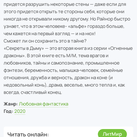
придется разрушить некоторые стены — даже если для
этого придется открыть те стороны себя, которые они
никогда не открывали никому другому. Но Райнор быстро
узнает, что в этом человеке- «альфе» гораздо больше,
чем кажется на первый взгляд — и на нюх!
Сможет ли он сохранить это в тайне?
«Секреты в Дыму» — это вторая книга из серии «Огненные
драконы». В этой книге есть М/М, тема врагов и
любовников, тайны и самопознание, промышленное
фэнтези, беременность, малышка-человек, семейные
отношения, дружба и верность, дракон на коне (и
недовольный конь), драма, веселье, много тепла и, как
всегда, счастливый конец.
Жанр:
Любовная фантастика
Год:
2020
Читать онлайн
ЛитМир