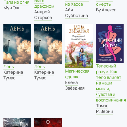
Быть
Папа из огня
из Хаоса
смерть
драконом
Мун Эш
Айя
Ву Алекса
Андрей
Субботина
Стерхов
Телесный
Лень
Лень
Магическая
разум. Как
Катерина
Катерина
сделка
тело влияет
Тумас
Тумас
Елена
на наши
Звёздная
мысли,
чувства и
воспоминания
Томас
Р. Верни