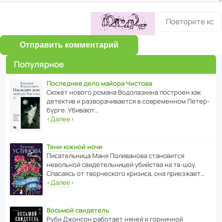
Отправить комментарий
Популярное
Последнее дело майора Чистова
Сюжет нового романа Водо­ла­з­кина пост­роен как
дете­ктив и разво­ра­чи­ва­ется в совре­менном Пете­р­
бурге. Убивают…
‹
Далее
›
Тени южной ночи
Писа­тель­ница Маня Поли­ва­нова стано­вится
невольной свиде­тель­ницей убийства на тв-шоу.
Спасаясь от твор­че­с­кого кризиса, она приезжает…
‹
Далее
›
Восьмой свидетель
Руби Джонсон рабо­тает няней и горни­чной