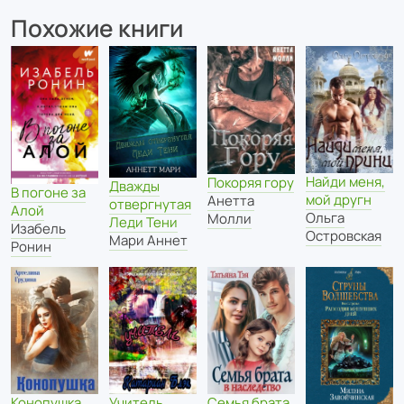
Похожие книги
Найди меня,
Покоряя гору
Дважды
В погоне за
мой другн
Анетта
отвергнутая
Алой
Ольга
Молли
Леди Тени
Изабель
Островская
Мари Аннет
Ронин
Учитель
Конопушка
Семья брата