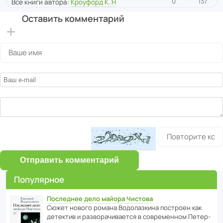
0
137
Все книги автора:
Кроуфорд К. Н
Оставить комментарий
Отправить комментарий
Популярное
Последнее дело майора Чистова
Сюжет нового романа Водо­ла­з­кина пост­роен как
дете­ктив и разво­ра­чи­ва­ется в совре­менном Пете­р­