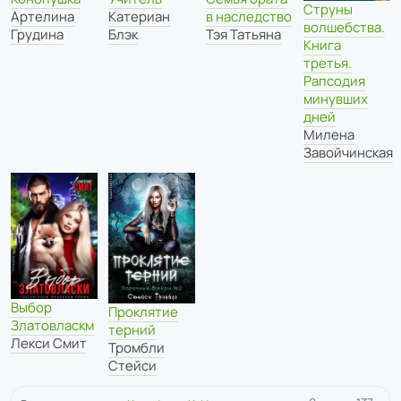
Струны
Катериан
Артелина
в наследство
волшебства.
Блэк
Грудина
Тэя Татьяна
Книга
третья.
Рапсодия
минувших
дней
Милена
Завойчинская
Выбор
Проклятие
Златовласкм
терний
Лекси Смит
Тромбли
Стейси