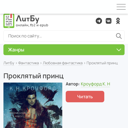
Жанры
ЛитБу
›
Фантастика
›
Любовная фантастика
› Проклятый принц
Проклятый принц
Автор:
Кроуфорд К. Н
Читать