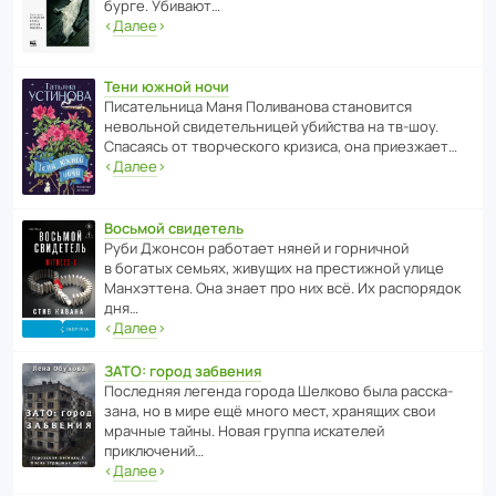
бурге. Убивают…
‹
Далее
›
Тени южной ночи
Писа­тель­ница Маня Поли­ва­нова стано­вится
невольной свиде­тель­ницей убийства на тв-шоу.
Спасаясь от твор­че­с­кого кризиса, она приезжает…
‹
Далее
›
Восьмой свидетель
Руби Джонсон рабо­тает няней и горни­чной
в богатых семьях, живущих на прес­ти­жной улице
Манх­эт­тена. Она знает про них всё. Их распо­рядок
дня…
‹
Далее
›
ЗАТО: город забвения
После­дняя легенда города Шелково была расска­
зана, но в мире ещё много мест, хранящих свои
мрачные тайны. Новая группа иска­телей
приключений…
‹
Далее
›