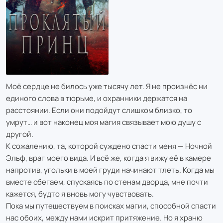
Моё сердце не билось уже тысячу лет. Я не произнёс ни
единого слова в тюрьме, и охранники держатся на
расстоянии. Если они подойдут слишком близко, то
умрут… и вот наконец моя магия связывает мою душу с
другой.
К сожалению, та, которой суждено спасти меня — Ночной
Эльф, враг моего вида. И всё же, когда я вижу её в камере
напротив, угольки в моей груди начинают тлеть. Когда мы
вместе сбегаем, спускаясь по стенам дворца, мне почти
кажется, будто я вновь могу чувствовать.
Пока мы путешествуем в поисках магии, способной спасти
нас обоих, между нами искрит притяжение. Но я храню