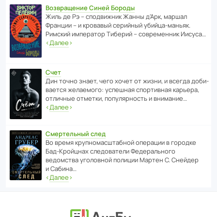
Возвращение Синей Бороды
Жиль де Рэ – спод­ви­жник Жанны д’Арк, маршал
Франции – и кровавый серийный убийца-маньяк.
Римский импе­ратор Тиберий – совре­менник Иисуса…
‹
Далее
›
Счет
Дин точно знает, чего хочет от жизни, и всегда доби­
ва­ется жела­е­мого: успе­шная спор­ти­вная карьера,
отли­чные отметки, попу­ля­р­ность и внимание…
‹
Далее
›
Смертельный след
Во время круп­но­мас­ш­та­бной операции в городке
Бад‑Крой­цнах следо­ва­тели Феде­раль­ного
ведомства уголо­вной полиции Мартен С. Снейдер
и Сабина…
‹
Далее
›