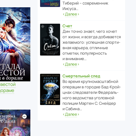
Тиберий – совре­менник
Иисуса…
‹
Далее
›
Счет
Дин точно знает, чего хочет
от жизни, и всегда доби­ва­ется
жела­е­мого: успе­шная спор­ти­
вная карьера, отли­чные
отметки, попу­ля­р­ность
и внимание…
‹
Далее
›
Смертельный след
Во время круп­но­мас­ш­та­бной
евестой
операции в городке Бад‑Крой­
дораме
цнах следо­ва­тели Феде­раль­
ного ведомства уголо­вной
полиции Мартен С. Снейдер
и Сабина…
‹
Далее
›