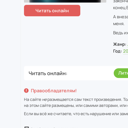
законч
конец 
А внез
меня.
Ведь и
Жанр:
Год:
2
Читать онлайн
Лит
Правообладателям!
На сайте
не
размещается сам текст произведения. То
на этом сайте размещены, или самими авторами, или 
Если вы всё же считаете, что есть нарушение или за