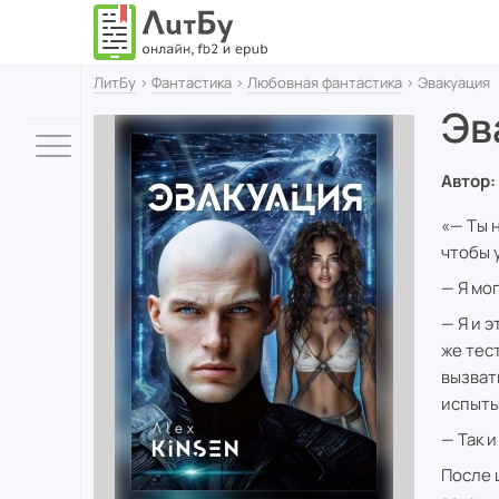
ЛитБу
›
Фантастика
›
Любовная фантастика
› Эвакуация
Эв
Автор:
«— Ты 
чтобы 
— Я мо
— Я и 
же тес
вызват
испыты
— Так 
После 