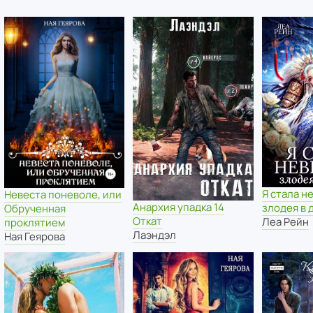
Я стала н
Невеста поневоле, или
Анархия упадка 14
злодея в 
Обрученная
Откат
Леа Рейн
проклятием
Лаэндэл
Ная Геярова