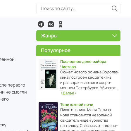
Жанры
Популярное
ленной,
Последнее дело майора
Чистова
Сюжет нового романа Водо­ла­з­
кина пост­роен как дете­ктив
и разво­ра­чи­ва­ется в совре­
осле первого
менном Пете­р­бурге. Убивают…
ни не смогли
‹
Далее
›
 его
Тени южной ночи
Писа­тель­ница Маня Поли­ва­
нова стано­вится невольной
свиде­тель­ницей убийства
ску
на тв-шоу. Спасаясь от твор­че­
с­кого кризиса, она приезжает…