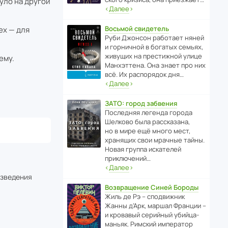
уло на другой
‹
Далее
›
Восьмой свидетель
ех — для
Руби Джонсон рабо­тает няней
и горни­чной в богатых семьях,
живущих на прес­ти­жной улице
ему.
Манх­эт­тена. Она знает про них
всё. Их распо­рядок дня…
‹
Далее
›
ЗАТО: город забвения
После­дняя легенда города
Шелково была расска­зана,
но в мире ещё много мест,
хранящих свои мрачные тайны.
Новая группа иска­телей
приключений…
‹
Далее
›
изведения
Возвращение Синей Бороды
Жиль де Рэ – спод­ви­жник
Жанны д’Арк, маршал Франции –
и кровавый серийный убийца-
маньяк. Римский импе­ратор