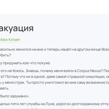
акуация
Alex Kinsen
насильно женился на мне и теперь нашёл на другом конце Все
убить?
гу придумать кое-что похуже.
этого не боюсь. Знаешь, почему меня взяли в Corpus Nexus? П
та? Потому что ни в одной, даже самой страшной симуляции, о
ь у меня страх. Ты просто уничтожил во мне саму возможность
вать.
и было задумано».
целых пяти лет службы на Луне, дорога к долгожданному отпу