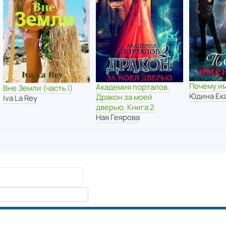
Почему и
Академия порталов.
Вне Земли (часть I)
Юдина Ек
Дракон за моей
Iva La Rey
дверью. Книга 2
Ная Геярова