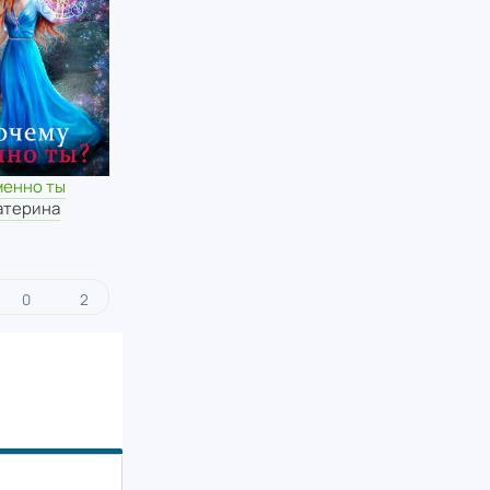
менно ты
атерина
0
2