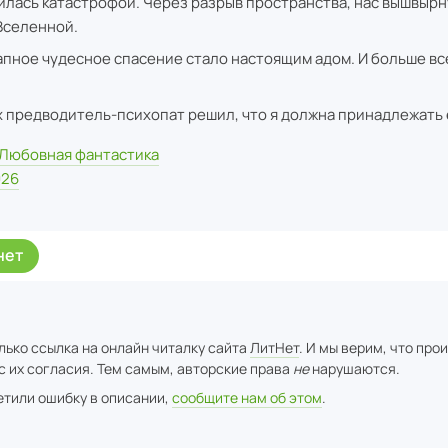
илась катастрофой. Через разрыв пространства, нас вышвырн
Вселенной.
апное чудесное спасение стало настоящим адом. И больше вс
х предводитель-психопат решил, что я должна принадлежать 
Любовная фантастика
026
нет
лько ссылка на онлайн читалку сайта
ЛитНет
. И мы верим, что про
с их согласия. Тем самым, авторские права
не
нарушаются.
метили ошибку в описании,
сообщите нам об этом
.