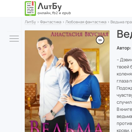
ЛитБу
›
Фантастика
›
Любовная фантастика
› Ведьма пра
Ве
Автор:
– Дэви
твоей 
коленя
глаза 
Подожд
чувств
случил
В книг
ведьма
против
крови,