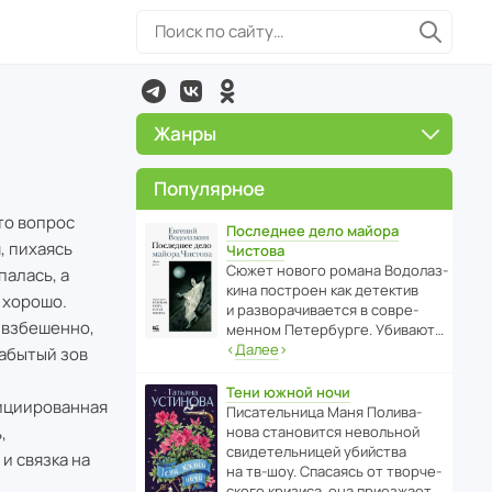
Жанры
Популярное
то вопрос
Последнее дело майора
, пихаясь
Чистова
Сюжет нового романа Водо­ла­з­
палась, а
кина пост­роен как дете­ктив
 хорошо.
и разво­ра­чи­ва­ется в совре­
л взбешенно,
менном Пете­р­бурге. Убивают…
‹
Далее
›
забытый зов
Тени южной ночи
нициированная
Писа­тель­ница Маня Поли­ва­
,
нова стано­вится невольной
свиде­тель­ницей убийства
и связка на
на тв-шоу. Спасаясь от твор­че­
с­кого кризиса, она приезжает…