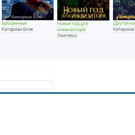
Брошенный
Другой х
Новый год для
Катариан Блэк
Катерина
инквизитора
Лея Несс