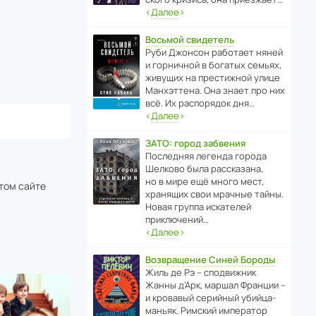
‹
Далее
›
Восьмой свидетель
Руби Джонсон рабо­тает няней
и горни­чной в богатых семьях,
живущих на прес­ти­жной улице
Манх­эт­тена. Она знает про них
всё. Их распо­рядок дня…
‹
Далее
›
ЗАТО: город забвения
После­дняя легенда города
Шелково была расска­зана,
но в мире ещё много мест,
этом сайте
хранящих свои мрачные тайны.
Новая группа иска­телей
приключений…
‹
Далее
›
Возвращение Синей Бороды
Жиль де Рэ – спод­ви­жник
Жанны д’Арк, маршал Франции –
и кровавый серийный убийца-
маньяк. Римский импе­ратор