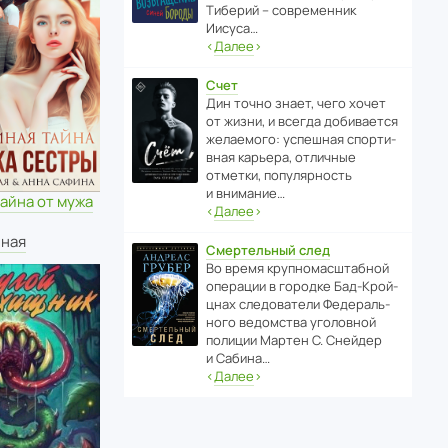
Тиберий – совре­менник
Иисуса…
‹
Далее
›
Счет
Дин точно знает, чего хочет
от жизни, и всегда доби­ва­ется
жела­е­мого: успе­шная спор­ти­
вная карьера, отли­чные
отметки, попу­ля­р­ность
и внимание…
айна от мужа
‹
Далее
›
нная
Смертельный след
Во время круп­но­мас­ш­та­бной
операции в городке Бад‑Крой­
цнах следо­ва­тели Феде­раль­
ного ведомства уголо­вной
полиции Мартен С. Снейдер
и Сабина…
‹
Далее
›