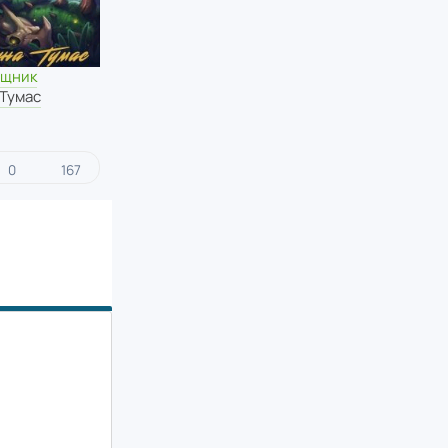
ищник
 Тумас
0
167