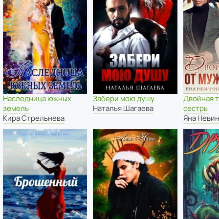
Наследница южных
Забери мою душу
Двойная т
земель
Наталья Шагаева
сестры
Кира Стрельнева
Яна Неви