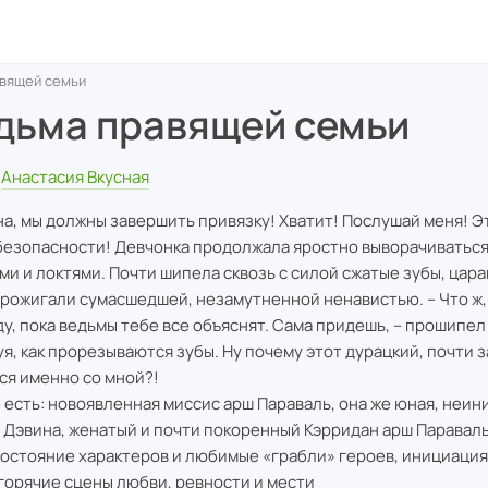
вящей семьи
дьма правящей семьи
Анастасия Вкусная
на, мы должны завершить привязку! Хватит! Послушай меня! Э
безопасности! Девчонка продолжала яростно выворачиваться
ми и локтями. Почти шипела сквозь с силой сжатые зубы, цара
прожигали сумасшедшей, незамутненной ненавистью. – Что ж,
у, пока ведьмы тебе все объяснят. Сама придешь, – прошипе
уя, как прорезываются зубы. Ну почему этот дурацкий, почти 
ся именно со мной?!
е есть: новоявленная миссис арш Параваль, она же юная, неи
 Дэвина, женатый и почти покоренный Кэрридан арш Параваль
остояние характеров и любимые «грабли» героев, инициация 
 горячие сцены любви, ревности и мести