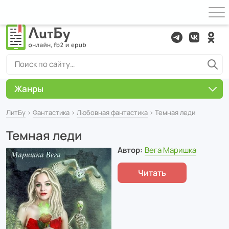
Жанры
ЛитБу
›
Фантастика
›
Любовная фантастика
› Темная леди
Темная леди
Автор:
Вега Маришка
Читать