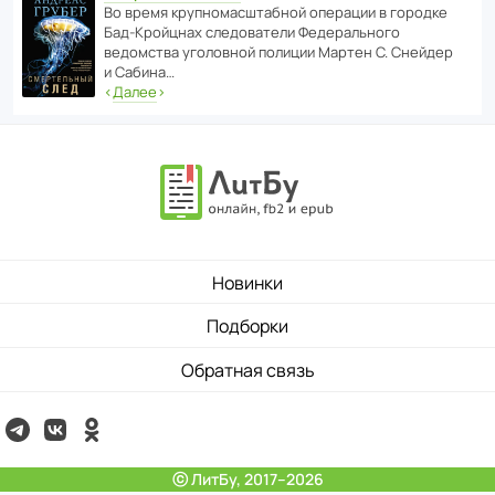
Во время круп­но­мас­ш­та­бной операции в городке
Бад‑Крой­цнах следо­ва­тели Феде­раль­ного
ведомства уголо­вной полиции Мартен С. Снейдер
и Сабина…
‹
Далее
›
Новинки
Подборки
Обратная связь
ⓒ ЛитБу, 2017–2026