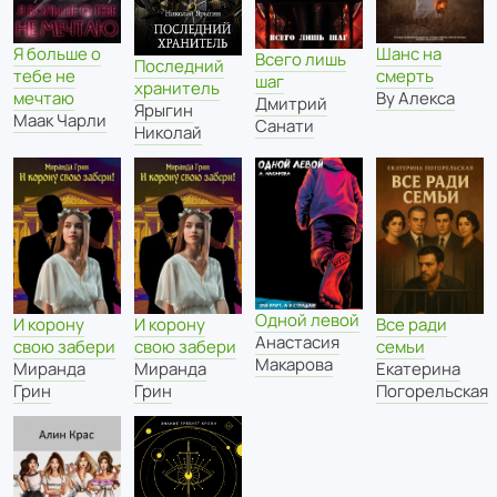
Я больше о
Шанс на
Всего лишь
Последний
тебе не
смерть
шаг
хранитель
мечтаю
Ву Алекса
Дмитрий
Ярыгин
Маак Чарли
Санати
Николай
Одной левой
Все ради
И корону
И корону
Анастасия
семьи
свою забери
свою забери
Макарова
Екатерина
Миранда
Миранда
Погорельская
Грин
Грин