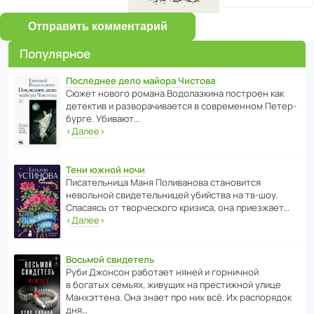
Отправить комментарий
Популярное
Последнее дело майора Чистова
Сюжет нового романа Водо­ла­з­кина пост­роен как
дете­ктив и разво­ра­чи­ва­ется в совре­менном Пете­р­
бурге. Убивают…
‹
Далее
›
Тени южной ночи
Писа­тель­ница Маня Поли­ва­нова стано­вится
невольной свиде­тель­ницей убийства на тв-шоу.
Спасаясь от твор­че­с­кого кризиса, она приезжает…
‹
Далее
›
Восьмой свидетель
Руби Джонсон рабо­тает няней и горни­чной
в богатых семьях, живущих на прес­ти­жной улице
Манх­эт­тена. Она знает про них всё. Их распо­рядок
дня…