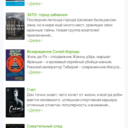
‹
Далее
›
ЗАТО: город забвения
После­дняя легенда города Шелково была расска­
зана, но в мире ещё много мест, хранящих свои
мрачные тайны. Новая группа иска­телей
приключений…
‹
Далее
›
Возвращение Синей Бороды
Жиль де Рэ – спод­ви­жник Жанны д’Арк, маршал
Франции – и кровавый серийный убийца-маньяк.
Римский импе­ратор Тиберий – совре­менник Иисуса…
‹
Далее
›
Счет
Дин точно знает, чего хочет от жизни, и всегда доби­
ва­ется жела­е­мого: успе­шная спор­ти­вная карьера,
отли­чные отметки, попу­ля­р­ность и внимание…
‹
Далее
›
Смертельный след