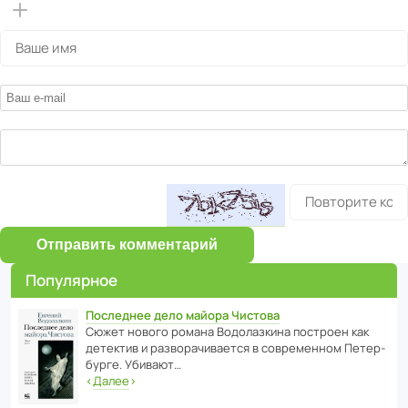
Отправить комментарий
Популярное
Последнее дело майора Чистова
Сюжет нового романа Водо­ла­з­кина пост­роен как
дете­ктив и разво­ра­чи­ва­ется в совре­менном Пете­р­
бурге. Убивают…
‹
Далее
›