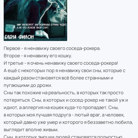
Первое - я ненавижу своего соседа-рокера.
Второе - я ненавижу его кошку.
И третье - я очень ненавижу своего соседа-рокера!
А ещё с некоторых пор я ненавижу свои сны, которые с
каждый разом становятся всё более странными и
пугающими до дрожи.
Сны так похожие на реальность, в которых так просто
потеряться. Сны, в которых и сосед-рокер не такой уж и
идиот, а аллергия на кошек куда-то пропадает. Сны,
в которых моя лучшая подруга - лютый враг, а человек,
который давно уже умер и которого я беззаветно любила,
выглядит вполне живым.
Сны, в которых эмоции людей становятся полностью