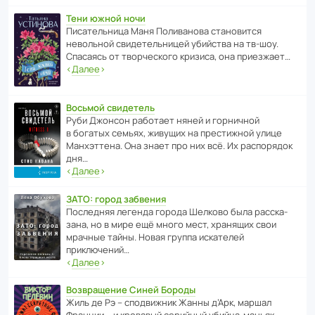
Тени южной ночи
Писа­тель­ница Маня Поли­ва­нова стано­вится
невольной свиде­тель­ницей убийства на тв-шоу.
Спасаясь от твор­че­с­кого кризиса, она приезжает…
‹
Далее
›
Восьмой свидетель
Руби Джонсон рабо­тает няней и горни­чной
в богатых семьях, живущих на прес­ти­жной улице
Манх­эт­тена. Она знает про них всё. Их распо­рядок
дня…
‹
Далее
›
ЗАТО: город забвения
После­дняя легенда города Шелково была расска­
зана, но в мире ещё много мест, хранящих свои
мрачные тайны. Новая группа иска­телей
приключений…
‹
Далее
›
Возвращение Синей Бороды
Жиль де Рэ – спод­ви­жник Жанны д’Арк, маршал
Франции – и кровавый серийный убийца-маньяк.