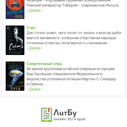
Римский импе­ратор Тиберий – совре­менник Иисуса…
‹
Далее
›
Счет
Дин точно знает, чего хочет от жизни, и всегда доби­
ва­ется жела­е­мого: успе­шная спор­ти­вная карьера,
отли­чные отметки, попу­ля­р­ность и внимание…
‹
Далее
›
Смертельный след
Во время круп­но­мас­ш­та­бной операции в городке
Бад‑Крой­цнах следо­ва­тели Феде­раль­ного
ведомства уголо­вной полиции Мартен С. Снейдер
и Сабина…
‹
Далее
›