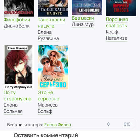
Без маски
Порочная
Танец капли
Филофобия
Лина Мур
слабость
на дуге
Диана Волк
Кофф
Елена
Натализа
Рузавина
По ту
Это не
сторону сна
серьезно
Елена
Марисса
Вольная
Вольф
0
610
Все книги автора:
Елена Филон
Оставить комментарий