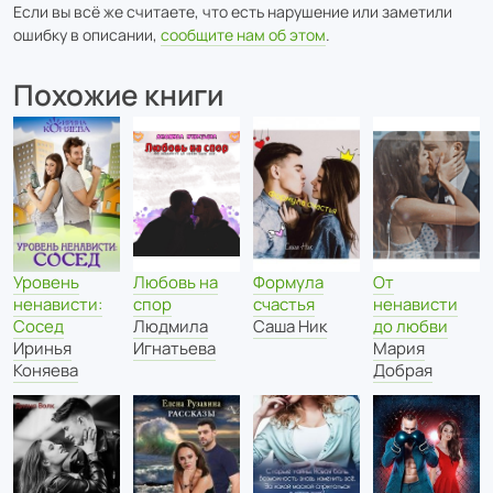
Если вы всё же считаете, что есть нарушение или заметили
ошибку в описании,
сообщите нам об этом
.
Похожие книги
Любовь на
Формула
От
Уровень
спор
счастья
ненависти
ненависти:
Людмила
Саша Ник
до любви
Сосед
Игнатьева
Мария
Иринья
Добрая
Коняева