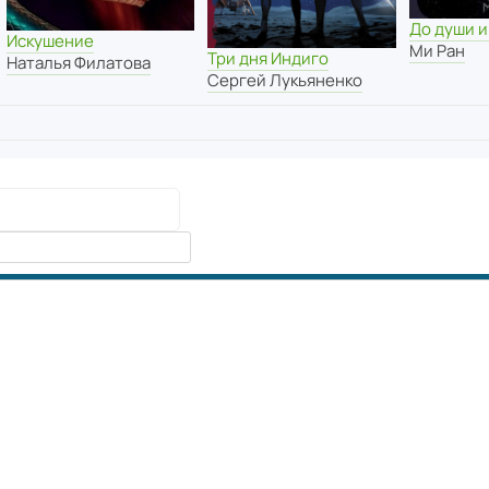
До души и
Искушение
Ми Ран
Три дня Индиго
Наталья Филатова
Сергей Лукьяненко