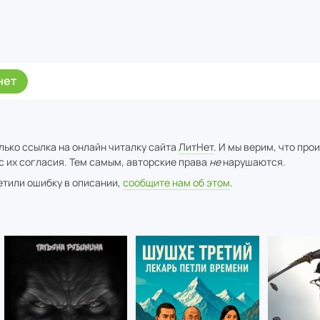
нет
лько ссылка на онлайн читалку сайта
ЛитНет
. И мы верим, что про
с их согласия. Тем самым, авторские права
не
нарушаются.
метили ошибку в описании,
сообщите нам об этом
.