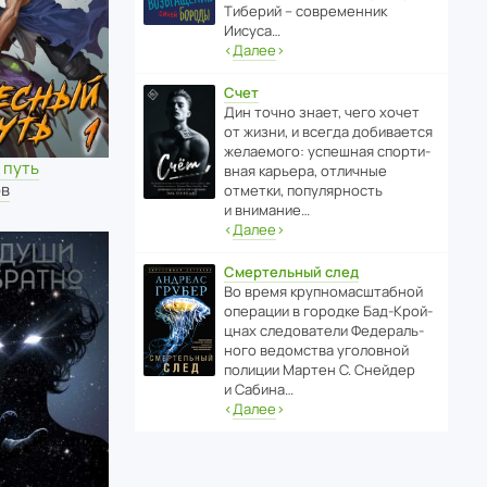
Тиберий – совре­менник
Иисуса…
‹
Далее
›
Счет
Дин точно знает, чего хочет
от жизни, и всегда доби­ва­ется
жела­е­мого: успе­шная спор­ти­
 путь
вная карьера, отли­чные
ов
отметки, попу­ля­р­ность
и внимание…
‹
Далее
›
Смертельный след
Во время круп­но­мас­ш­та­бной
операции в городке Бад‑Крой­
цнах следо­ва­тели Феде­раль­
ного ведомства уголо­вной
полиции Мартен С. Снейдер
и Сабина…
‹
Далее
›