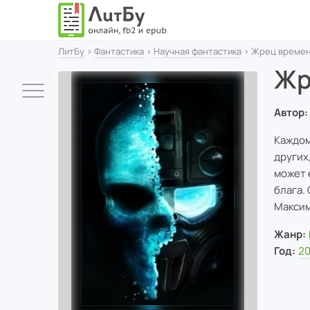
ЛитБу
›
Фантастика
›
Научная фантастика
› Жрец време
Жр
Автор:
Каждом
других,
может 
блага. 
Максим
Жанр:
Год:
2