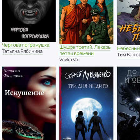
Чертова погремушка
Шушхе третий. Лекарь
Небесный
Татьяна Рябинина
петли времени
Тим Волк
Vovka Vo