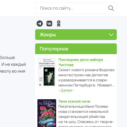
Жанры
Популярное
 больше
Последнее дело майора
. И не каждый
Чистова
Сюжет нового романа Водо­ла­з­
яволу во имя
кина пост­роен как дете­ктив
и разво­ра­чи­ва­ется в совре­
менном Пете­р­бурге. Убивают…
‹
Далее
›
Тени южной ночи
Писа­тель­ница Маня Поли­ва­
нова стано­вится невольной
свиде­тель­ницей убийства
на тв-шоу. Спасаясь от твор­че­
с­кого кризиса, она приезжает…