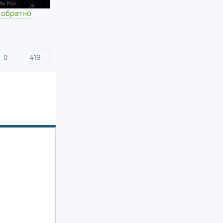
 обратно
0
419