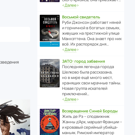
‹
Далее
›
Восьмой свидетель
Руби Джонсон рабо­тает няней
и горни­чной в богатых семьях,
живущих на прес­ти­жной улице
Манх­эт­тена. Она знает про них
всё. Их распо­рядок дня…
‹
Далее
›
ЗАТО: город забвения
изведения
После­дняя легенда города
Шелково была расска­зана,
но в мире ещё много мест,
хранящих свои мрачные тайны.
Новая группа иска­телей
приключений…
‹
Далее
›
Возвращение Синей Бороды
Жиль де Рэ – спод­ви­жник
Жанны д’Арк, маршал Франции –
и кровавый серийный убийца-
маньяк. Римский импе­ратор