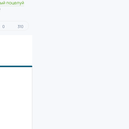
ый поцелуй
а
0
310