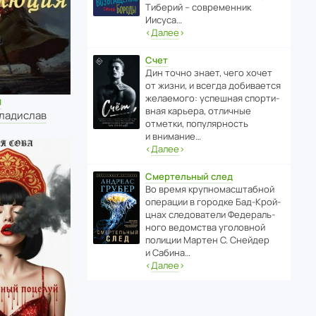
Тиберий – совре­менник
Иисуса…
‹
Далее
›
Счет
Дин точно знает, чего хочет
от жизни, и всегда доби­ва­ется
жела­е­мого: успе­шная спор­ти­
я
вная карьера, отли­чные
Владислав
отметки, попу­ля­р­ность
и внимание…
‹
Далее
›
Смертельный след
Во время круп­но­мас­ш­та­бной
операции в городке Бад‑Крой­
цнах следо­ва­тели Феде­раль­
ного ведомства уголо­вной
полиции Мартен С. Снейдер
и Сабина…
‹
Далее
›