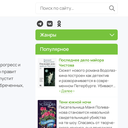
Жанры
Популярное
Последнее дело майора
рогресс и
Чистова
Сюжет нового романа Водо­ла­з­
о правит
кина пост­роен как дете­ктив
пустит
и разво­ра­чи­ва­ется в совре­
Обреченных,
менном Пете­р­бурге. Убивают…
‹
Далее
›
Тени южной ночи
Писа­тель­ница Маня Поли­ва­
нова стано­вится невольной
свиде­тель­ницей убийства
на тв-шоу. Спасаясь от твор­че­
с­кого кризиса, она приезжает…