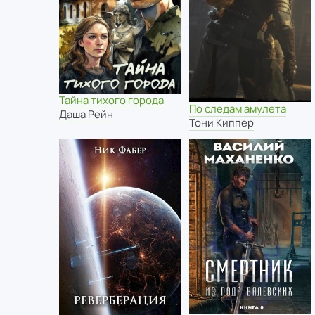
Тайна тихого города
По следам амулета
Даша Рейн
Тони Киппер