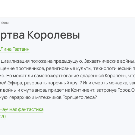
левы
ртва Королевы
Лина Гаатвин
 цивилизация похожа на предыдущую. Захватнические войны,
щение противников, религиозные культы, технологический п
ие. Но может ли самопожертвование одаренной Королевы, чт
ей Эфира, разорвать порочный круг? Или смерть монарха, за
к войны и смута вновь придет на Континент, затронув Город 
ую Иерархию и мятежников Горящего леса?
Научная фантастика
020