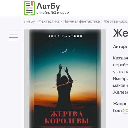
ЛитБу
›
Фантастика
›
Научная фантастика
› Жертва Коро
Же
Автор:
Каждая
порабо
угасан
Импери
махови
Железн
Жанр:
Год:
2