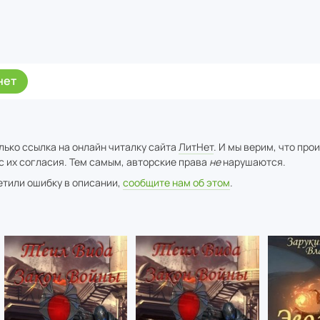
нет
лько ссылка на онлайн читалку сайта
ЛитНет
. И мы верим, что про
с их согласия. Тем самым, авторские права
не
нарушаются.
метили ошибку в описании,
сообщите нам об этом
.