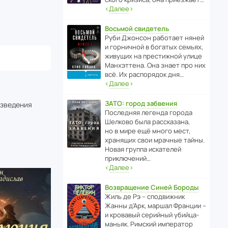
‹
Далее
›
Восьмой свидетель
Руби Джонсон рабо­тает няней
и горни­чной в богатых семьях,
живущих на прес­ти­жной улице
Манх­эт­тена. Она знает про них
всё. Их распо­рядок дня…
‹
Далее
›
ЗАТО: город забвения
изведения
После­дняя легенда города
Шелково была расска­зана,
но в мире ещё много мест,
хранящих свои мрачные тайны.
Новая группа иска­телей
приключений…
‹
Далее
›
Возвращение Синей Бороды
Жиль де Рэ – спод­ви­жник
Жанны д’Арк, маршал Франции –
и кровавый серийный убийца-
маньяк. Римский импе­ратор