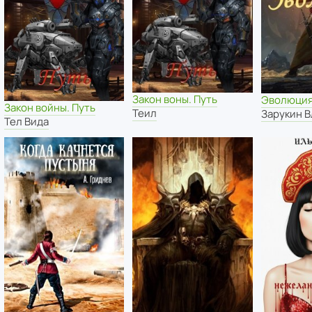
Закон воны. Путь
Эволюци
Закон войны. Путь
Теил
Зарукин 
Тел Вида