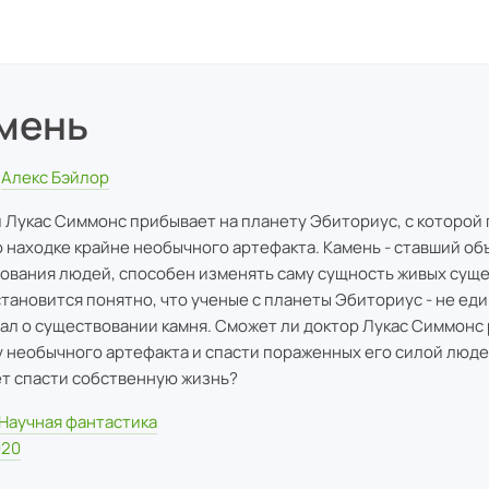
мень
Алекс Бэйлор
 Лукас Симмонс прибывает на планету Эбиториус, с которой
о находке крайне необычного артефакта. Камень - ставший об
ования людей, способен изменять саму сущность живых суще
становится понятно, что ученые с планеты Эбиториус - не ед
нал о существовании камня. Сможет ли доктор Лукас Симмонс
у необычного артефакта и спасти пораженных его силой люде
т спасти собственную жизнь?
Научная фантастика
020