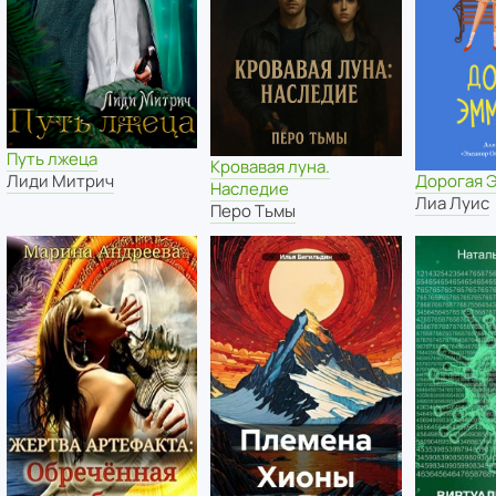
Путь лжеца
Кровавая луна.
Дорогая 
Лиди Митрич
Наследие
Лиа Луис
Перо Тьмы