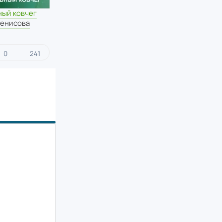
ный ковчег
Денисова
0
241