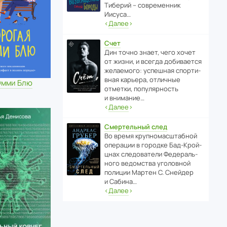
Тиберий – совре­менник
Иисуса…
‹
Далее
›
Счет
Дин точно знает, чего хочет
от жизни, и всегда доби­ва­ется
жела­е­мого: успе­шная спор­ти­
вная карьера, отли­чные
Эмми Блю
отметки, попу­ля­р­ность
и внимание…
‹
Далее
›
Смертельный след
Во время круп­но­мас­ш­та­бной
операции в городке Бад‑Крой­
цнах следо­ва­тели Феде­раль­
ного ведомства уголо­вной
полиции Мартен С. Снейдер
и Сабина…
‹
Далее
›