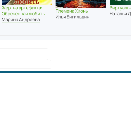
Жертва артефакта:
Виртуаль
Племена Хионы
Обречённая любить
Наталья 
Илья Бигильдин
Марина Андреева