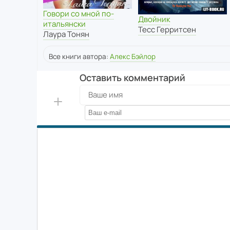
Говори со мной по-
Двойник
итальянски
Тесс Герритсен
Лаура Тонян
Все книги автора:
Алекс Бэйлор
Оставить комментарий