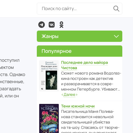
Жанры
Популярное
 поступил
Последнее дело майора
ъектом
Чистова
Сюжет нового романа Водо­ла­з­
ств. Однако
кина пост­роен как дете­ктив
инственные,
и разво­ра­чи­ва­ется в совре­
 разгадать
менном Пете­р­бурге. Убивают…
‹
Далее
›
й, или он
Тени южной ночи
Писа­тель­ница Маня Поли­ва­
нова стано­вится невольной
свиде­тель­ницей убийства
на тв-шоу. Спасаясь от твор­че­
с­кого кризиса, она приезжает…