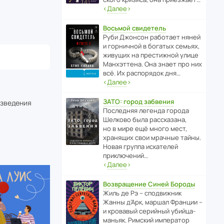
‹
Далее
›
Восьмой свидетель
Руби Джонсон рабо­тает няней
и горни­чной в богатых семьях,
живущих на прес­ти­жной улице
Манх­эт­тена. Она знает про них
всё. Их распо­рядок дня…
‹
Далее
›
ЗАТО: город забвения
изведения
После­дняя легенда города
Шелково была расска­зана,
но в мире ещё много мест,
хранящих свои мрачные тайны.
Новая группа иска­телей
приключений…
‹
Далее
›
Возвращение Синей Бороды
Жиль де Рэ – спод­ви­жник
Жанны д’Арк, маршал Франции –
и кровавый серийный убийца-
маньяк. Римский импе­ратор