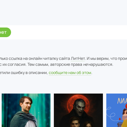
нет
лько ссылка на онлайн читалку сайта
ЛитНет
. И мы верим, что про
с их согласия. Тем самым, авторские права
не
нарушаются.
метили ошибку в описании,
сообщите нам об этом
.