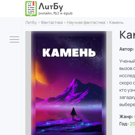
ЛитБу
›
Фантастика
›
Научная фантастика
› Камень
Ка
Автор:
Ученый
вызов 
исслед
скоро 
кто уз
загадк
выбере
Жанр:
Год:
2