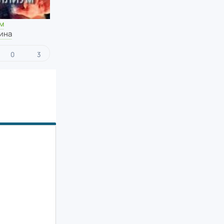
м
ина
0
3