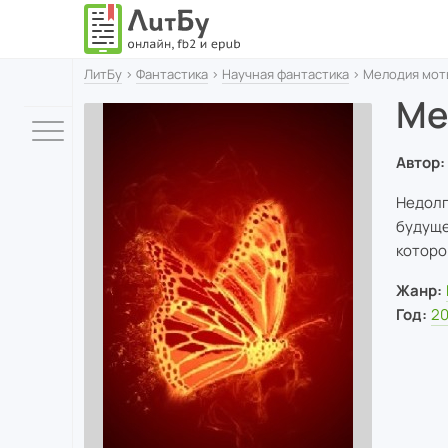
ЛитБу
›
Фантастика
›
Научная фантастика
› Мелодия мот
Ме
Автор:
Недолг
будуще
которо
Жанр:
Год:
2