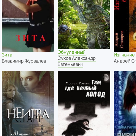
Обнуленный
Зита
Изгнание
Сухов Александр
Владимир Журавлев
Андрей С
Евгеньевич