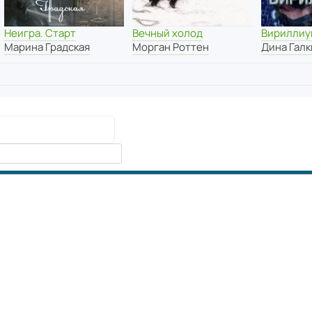
Неигра. Старт
Вириллиу
Вечный холод
Марина Градская
Дина Галк
Морган Роттен