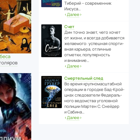
Тиберий – совре­менник
Иисуса…
‹
Далее
›
Счет
Дин точно знает, чего хочет
от жизни, и всегда доби­ва­ется
жела­е­мого: успе­шная спор­ти­
вная карьера, отли­чные
отметки, попу­ля­р­ность
 беса
и внимание…
толяров
‹
Далее
›
Смертельный след
Во время круп­но­мас­ш­та­бной
операции в городке Бад‑Крой­
цнах следо­ва­тели Феде­раль­
ного ведомства уголо­вной
полиции Мартен С. Снейдер
и Сабина…
‹
Далее
›