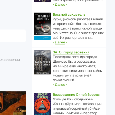
‹
Далее
›
Восьмой свидетель
Руби Джонсон рабо­тает няней
и горни­чной в богатых семьях,
живущих на прес­ти­жной улице
Манх­эт­тена. Она знает про них
всё. Их распо­рядок дня…
‹
Далее
›
ЗАТО: город забвения
После­дняя легенда города
роизведения
Шелково была расска­зана,
но в мире ещё много мест,
хранящих свои мрачные тайны.
Новая группа иска­телей
приключений…
‹
Далее
›
Возвращение Синей Бороды
Жиль де Рэ – спод­ви­жник
Жанны д’Арк, маршал Франции –
и кровавый серийный убийца-
маньяк. Римский импе­ратор