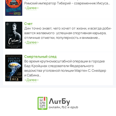
Римский импе­ратор Тиберий – совре­менник Иисуса…
‹
Далее
›
Счет
Дин точно знает, чего хочет от жизни, и всегда доби­
ва­ется жела­е­мого: успе­шная спор­ти­вная карьера,
отли­чные отметки, попу­ля­р­ность и внимание…
‹
Далее
›
Смертельный след
Во время круп­но­мас­ш­та­бной операции в городке
Бад‑Крой­цнах следо­ва­тели Феде­раль­ного
ведомства уголо­вной полиции Мартен С. Снейдер
и Сабина…
‹
Далее
›