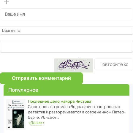
Отправить комментарий
Популярное
Последнее дело майора Чистова
Сюжет нового романа Водо­ла­з­кина пост­роен как
дете­ктив и разво­ра­чи­ва­ется в совре­менном Пете­р­
бурге. Убивают…
‹
Далее
›