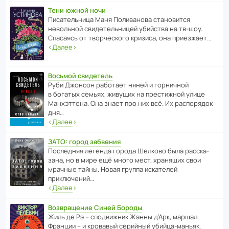
Тени южной ночи
Писа­тель­ница Маня Поли­ва­нова стано­вится
невольной свиде­тель­ницей убийства на тв-шоу.
Спасаясь от твор­че­с­кого кризиса, она приезжает…
‹
Далее
›
Восьмой свидетель
Руби Джонсон рабо­тает няней и горни­чной
в богатых семьях, живущих на прес­ти­жной улице
Манх­эт­тена. Она знает про них всё. Их распо­рядок
дня…
‹
Далее
›
ЗАТО: город забвения
После­дняя легенда города Шелково была расска­
зана, но в мире ещё много мест, хранящих свои
мрачные тайны. Новая группа иска­телей
приключений…
‹
Далее
›
Возвращение Синей Бороды
Жиль де Рэ – спод­ви­жник Жанны д’Арк, маршал
Франции – и кровавый серийный убийца-маньяк.