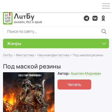
Жанры
ЛитБу
›
Фантастика
›
Научная фантастика
› Под маской резины
Под маской резины
Автор:
Аьелян Мириван
Читать