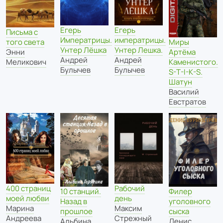
Егерь
Егерь
Письма с
Императрицы.
императрицы.
того света
Миры
Унтер Лёшка
Унтер Лешка.
Энни
Артёма
Андрей
Андрей
Меликович
Каменистого.
Булычев
Булычев
S-T-I-K-S.
Шатун
Василий
Евстратов
Рабочий
400 страниц
10 станций.
Филер
день
моей любви
Назад в
уголовного
Максим
Марина
прошлое
сыска
Стрежный
Андреева
Альбина
Денис