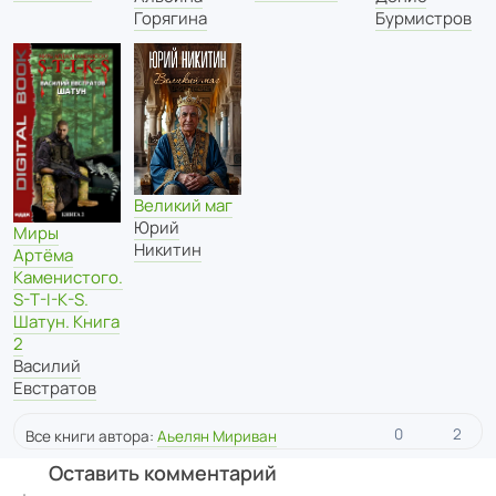
Горягина
Бурмистров
Великий маг
Юрий
Миры
Никитин
Артёма
Каменистого.
S-T-I-K-S.
Шатун. Книга
2
Василий
Евстратов
0
2
Все книги автора:
Аьелян Мириван
Оставить комментарий