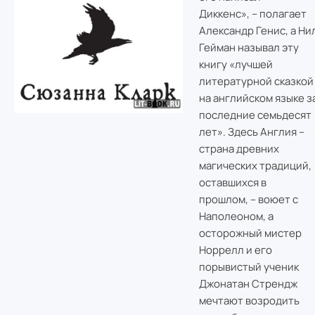
Диккенс», – полагает
Александр Генис, а Ни
Гейман называл эту
книгу «лучшей
литературной сказкой
на английском языке з
последние семьдесят
лет». Здесь Англия –
страна древних
магических традиций,
оставшихся в
прошлом, – воюет с
Наполеоном, а
осторожный мистер
Норрелл и его
порывистый ученик
Джонатан Стрендж
мечтают возродить