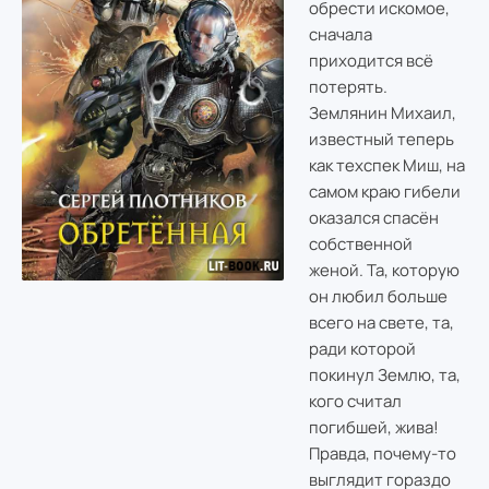
обрести искомое,
сначала
приходится всё
потерять.
Землянин Михаил,
известный теперь
как техспек Миш, на
самом краю гибели
оказался спасён
собственной
женой. Та, которую
он любил больше
всего на свете, та,
ради которой
покинул Землю, та,
кого считал
погибшей, жива!
Правда, почему-то
выглядит гораздо