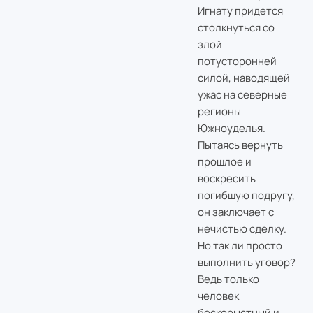
Игнату придется
столкнуться со
злой
потусторонней
силой, наводящей
ужас на северные
регионы
Южноуделья.
Пытаясь вернуть
прошлое и
воскресить
погибшую подругу,
он заключает с
нечистью сделку.
Но так ли просто
выполнить уговор?
Ведь только
человек
бескорыстный и