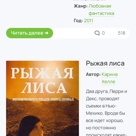
Жанр:
Любовная
фантастика
Год:
2011
Читать далее
0
518
Рыжая лиса
Автор:
Карина
Хелле
Два друга, Перри и
Декс, проводят
съемки в Нью-
Мехико. Вроде бы
все идет хорошо,
но постоянно
происходят какие-