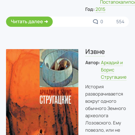
Постапокалипс
Год:
2015
Читать далее
0
554
Извне
Автор:
Аркадий и
Борис
Стругацкие
История
разворачивается
вокруг одного
обычного Земного
археолога
Лозовского. Ему
повезло, или не