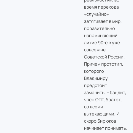
время перехода
«случайно»
затягивает в мир,
поразительно
напоминающий
лихие 90-е в уже
совсем не
Советской России.
Причем прототип,
которого
Владимиру
предстоит
заменить, – бандит,
член ОПГ, браток,
со всеми
вытекающими. И
скоро Бирюков
начинает понимать,