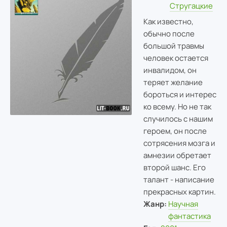
Стругацкие
Как известно,
обычно после
большой травмы
человек остается
инвалидом, он
теряет желание
бороться и интерес
ко всему. Но не так
случилось с нашим
героем, он после
сотрясения мозга и
амнезии обретает
второй шанс. Его
талант - написание
прекрасных картин.
Жанр:
Научная
фантастика