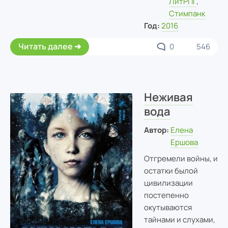
ЛитРПГ
,
Cтимпанк
Год:
2016
Читать далее
0
546
Неживая
вода
Автор:
Елена
Ершова
Отгремели войны, и
остатки былой
цивилизации
постепенно
окутываются
тайнами и слухами,