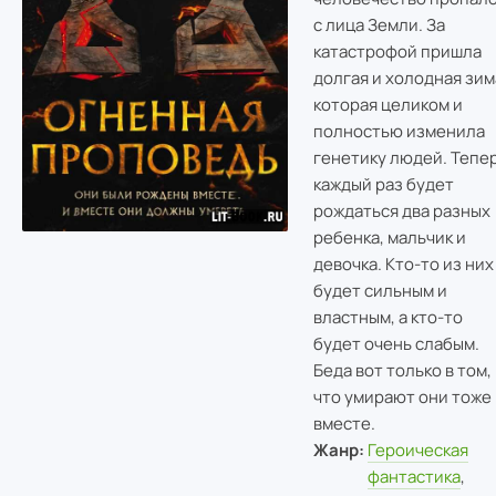
с лица Земли. За
катастрофой пришла
долгая и холодная зим
которая целиком и
полностью изменила
генетику людей. Тепе
каждый раз будет
рождаться два разных
ребенка, мальчик и
девочка. Кто-то из них
будет сильным и
властным, а кто-то
будет очень слабым.
Беда вот только в том,
что умирают они тоже
вместе.
Жанр:
Героическая
фантастика
,