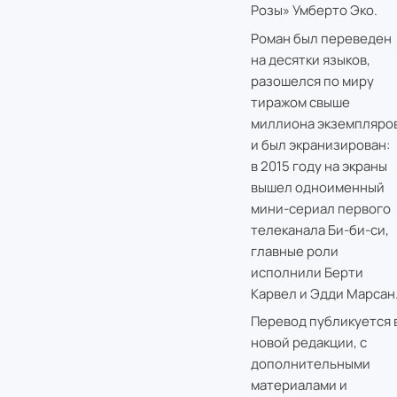
Розы» Умберто Эко.
Роман был переведен
на десятки языков,
разошелся по миру
тиражом свыше
миллиона экземпляро
и был экранизирован:
в 2015 году на экраны
вышел одноименный
мини-сериал первого
телеканала Би-би-си,
главные роли
исполнили Берти
Карвел и Эдди Марсан
Перевод публикуется 
новой редакции, с
дополнительными
материалами и