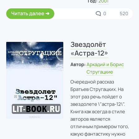
Год:
2001
Читать далее
0
520
Звездолёт
«Астра-12»
Автор:
Аркадий и Борис
Стругацкие
Очередной рассказ
Братьев Стругацких. На
этот раз речь пойдет о
звездолете \"астра-12\".
Книга как всегда в стиле
авторов является
отличным примером того,
какую фантастику нужно