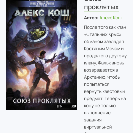
проклятых
Автор:
Алекс Кош
После того как клан
«Стальных Крыс»
обманом завладел
Костяным Мечом и
продал его другому
клану, Фальк вновь
возвращается в
Арктанию, чтобы
попытаться
вернуть квестовый
предмет. Теперь на
кону не только
выполнение
задания
виртуальной