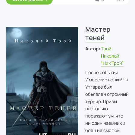
Мастер
теней
Автор:
Трой
Николай
"Ник Трой"
После события
\"морские волки\" в
Утгарде был
объявлен огромный
турнир. Призы
настолько
поражают ум, что
ни один наемник и
боец не смог бы