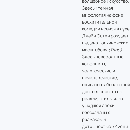
волшебное искусство.
Здесь «темная
мифология на фоне
восхитительной
комедии нравов в духе
Джейн Остен рождает
шедевр толкиновских
масштабов»
(Time)
.
Здесь невероятные
конфликты,
человеческие и
нечеловеческие,
описаны с абсолютно
достоверностью, а
реалии, стиль, язык
ушедшей эпохи
воссозданы с
размахом и
дотошностью «Имени