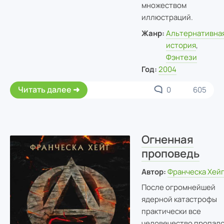
множеством
иллюстраций.
Жанр:
Альтернативна
история
,
Фэнтези
Год:
2004
Читать далее
0
605
Огненная
проповедь
Автор:
Франческа Хей
После огромнейшей
ядерной катастрофы
практически все
человечество пропал