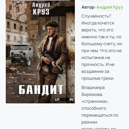
Автор:
Андрей Круз
Случайность?
Иногда хочется
верить, что это
именно так и ты, по
большому счету, ни
при чем. Что это не
испытание на
прочность. И не
воздаяние за
прошлые грехи.
Владимира
Бирюкова,
«странника»,
способного
перемещаться по
разным
реальностям, во