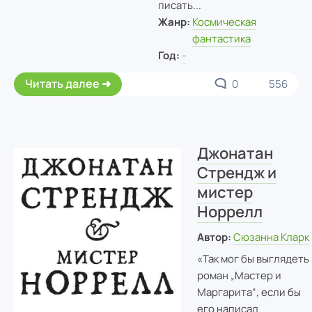
писать...
Жанр:
Космическая
фантастика
Год:
-
Читать далее
0
556
Джонатан
Стрендж и
мистер
Норрелл
Автор:
Сюзанна Кларк
«Так мог бы выглядеть
роман „Мастер и
Маргарита“, если бы
его написал