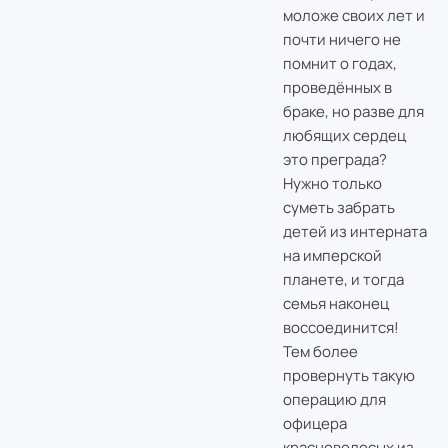
моложе своих лет и
почти ничего не
помнит о годах,
проведённых в
браке, но разве для
любящих сердец
это преграда?
Нужно только
суметь забрать
детей из интерната
на имперской
планете, и тогда
семья наконец
воссоединится!
Тем более
провернуть такую
операцию для
офицера
красноволосых из