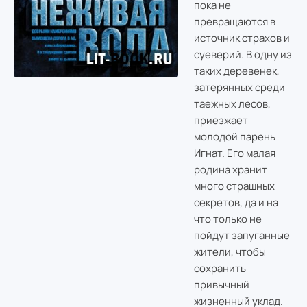
пока не
превращаются в
источник страхов и
суеверий. В одну из
таких деревенек,
затерянных среди
таежных лесов,
приезжает
молодой парень
Игнат. Его малая
родина хранит
много страшных
секретов, да и на
что только не
пойдут запуганные
жители, чтобы
сохранить
привычный
жизненный уклад.