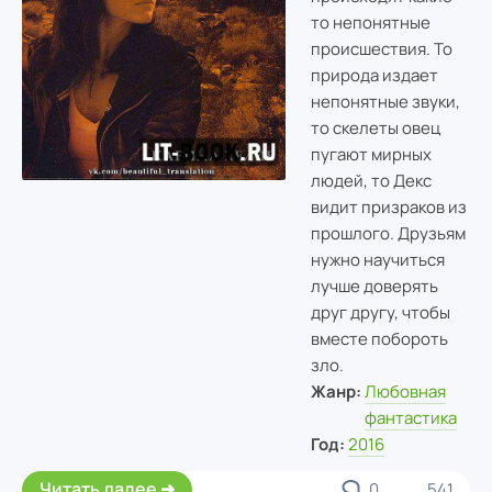
то непонятные
происшествия. То
природа издает
непонятные звуки,
то скелеты овец
пугают мирных
людей, то Декс
видит призраков из
прошлого. Друзьям
нужно научиться
лучше доверять
друг другу, чтобы
вместе побороть
зло.
Жанр:
Любовная
фантастика
Год:
2016
Читать далее
0
541