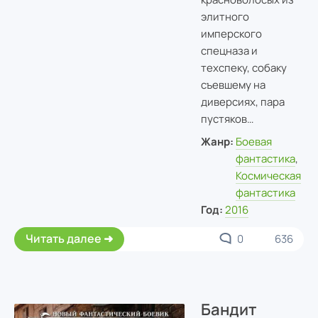
элитного
имперского
спецназа и
техспеку, собаку
съевшему на
диверсиях, пара
пустяков…
Жанр:
Боевая
фантастика
,
Космическая
фантастика
Год:
2016
Читать далее
0
636
Бандит