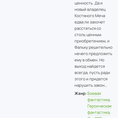
ценность. Да и
новый владелец
Костяного Меча
едва ли захочет
расстаться со
столь ценным
приобретением, и
Фальку решительно
нечего предложить
ему в обмен. Но
выход найдется
всегда, пусть ради
этого и придется
нарушить закон…
Жанр:
Боевая
фантастика
,
Героическая
фантастика
,