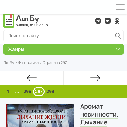
Жанры
ЛитБу
›
Фантастика
› Страница 297
1
...
296
297
298
Аромат
невинности.
Дыхание