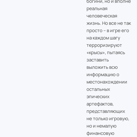
богини, но и вполне
реальная
человеческая
жизнь. Но все не так
просто – в игре его
на каждом шагу
терроризируют
«крысы», пытаясь
заставить
выложить всю
информацию о
местонахождении
остальных
эпических
артефактов,
представляющих
не только игровую,
но и немалую
финансовую