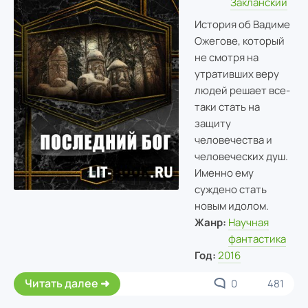
Закланский
История об Вадиме
Ожегове, который
не смотря на
утративших веру
людей решает все-
таки стать на
защиту
человечества и
человеческих душ.
Именно ему
суждено стать
новым идолом.
Жанр:
Научная
фантастика
Год:
2016
Читать далее
0
481