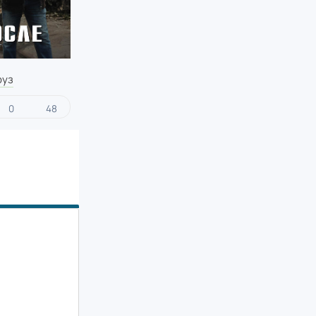
руз
0
48