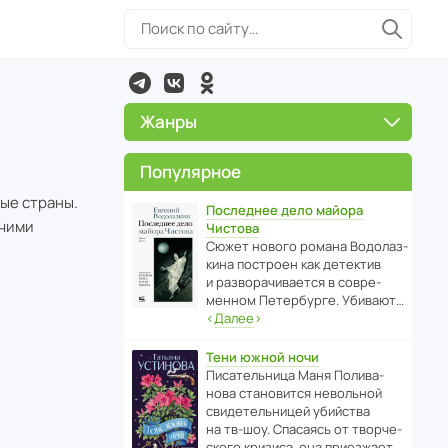
Жанры
Популярное
ые страны.
Последнее дело майора
ячими
Чистова
Сюжет нового романа Водо­ла­з­
кина пост­роен как дете­ктив
и разво­ра­чи­ва­ется в совре­
менном Пете­р­бурге. Убивают…
‹
Далее
›
Тени южной ночи
Писа­тель­ница Маня Поли­ва­
нова стано­вится невольной
свиде­тель­ницей убийства
на тв-шоу. Спасаясь от твор­че­
с­кого кризиса, она приезжает…