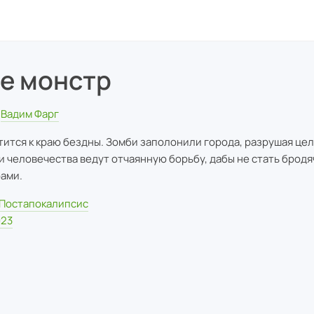
не монстр
Вадим Фарг
тится к краю бездны. Зомби заполонили города, разрушая цел
и человечества ведут отчаянную борьбу, дабы не стать брод
ами.
Постапокалипсис
023