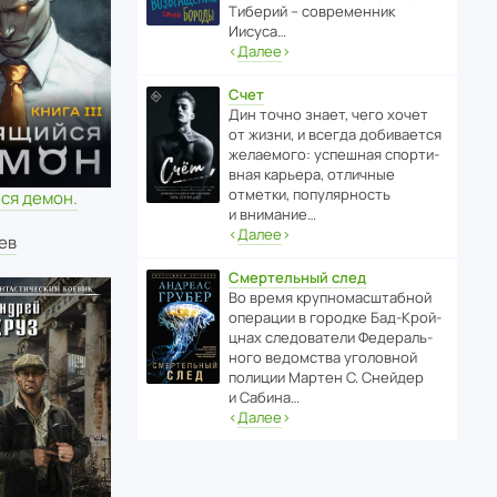
Тиберий – совре­менник
Иисуса…
‹
Далее
›
Счет
Дин точно знает, чего хочет
от жизни, и всегда доби­ва­ется
жела­е­мого: успе­шная спор­ти­
вная карьера, отли­чные
отметки, попу­ля­р­ность
ся демон.
и внимание…
‹
Далее
›
ев
Смертельный след
Во время круп­но­мас­ш­та­бной
операции в городке Бад‑Крой­
цнах следо­ва­тели Феде­раль­
ного ведомства уголо­вной
полиции Мартен С. Снейдер
и Сабина…
‹
Далее
›