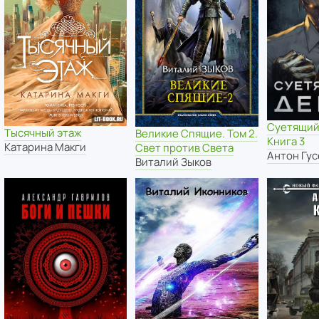
Суетящий
Тысячный этаж
Великие Спящие. Том 2.
Книга 3
Катарина Макги
Свет против Света
Антон Гус
Виталий Зыков