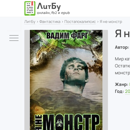
ЛитБу
›
Фантастика
›
Постапокалипсис
› Я не монстр
Я 
Автор:
Мир ка
Остатк
монстр
Жанр:
Год:
2