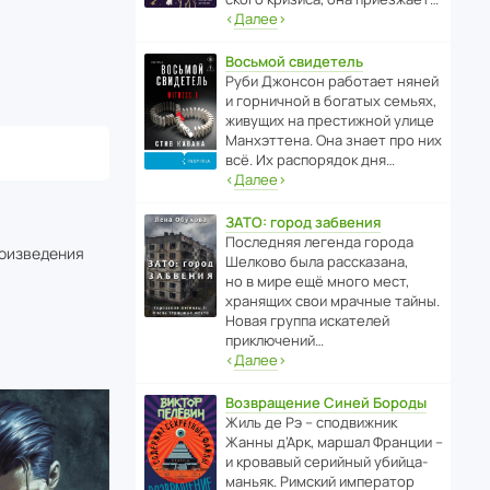
‹
Далее
›
Восьмой свидетель
Руби Джонсон рабо­тает няней
и горни­чной в богатых семьях,
живущих на прес­ти­жной улице
Манх­эт­тена. Она знает про них
всё. Их распо­рядок дня…
‹
Далее
›
ЗАТО: город забвения
После­дняя легенда города
роизведения
Шелково была расска­зана,
но в мире ещё много мест,
хранящих свои мрачные тайны.
Новая группа иска­телей
приключений…
‹
Далее
›
Возвращение Синей Бороды
Жиль де Рэ – спод­ви­жник
Жанны д’Арк, маршал Франции –
и кровавый серийный убийца-
маньяк. Римский импе­ратор