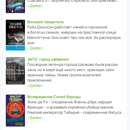
Спасаясь от твор­че­с­кого кризиса, она приезжает…
‹
Далее
›
Восьмой свидетель
Руби Джонсон рабо­тает няней и горни­чной
в богатых семьях, живущих на прес­ти­жной улице
Манх­эт­тена. Она знает про них всё. Их распо­рядок
дня…
‹
Далее
›
ЗАТО: город забвения
После­дняя легенда города Шелково была расска­
зана, но в мире ещё много мест, хранящих свои
мрачные тайны. Новая группа иска­телей
приключений…
‹
Далее
›
Возвращение Синей Бороды
Жиль де Рэ – спод­ви­жник Жанны д’Арк, маршал
Франции – и кровавый серийный убийца-маньяк.
Римский импе­ратор Тиберий – совре­менник Иисуса…
‹
Далее
›