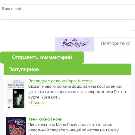
Отправить комментарий
Популярное
Последнее дело майора Чистова
Сюжет нового романа Водо­ла­з­кина пост­роен как
дете­ктив и разво­ра­чи­ва­ется в совре­менном Пете­р­
бурге. Убивают…
‹
Далее
›
Тени южной ночи
Писа­тель­ница Маня Поли­ва­нова стано­вится
невольной свиде­тель­ницей убийства на тв-шоу.