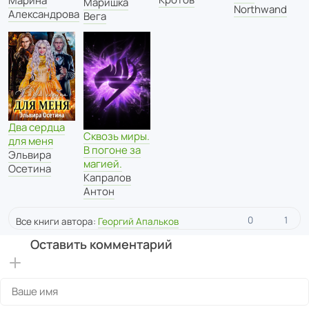
Марина
Маришка
Northwand
Александрова
Вега
Два сердца
Сквозь миры.
для меня
В погоне за
Эльвира
магией.
Осетина
Капралов
Антон
0
1
Все книги автора:
Георгий Апальков
Оставить комментарий