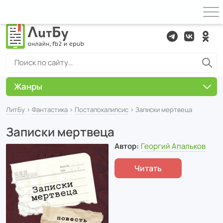
Жанры
ЛитБу
›
Фантастика
›
Постапокалипсис
› Записки мертвеца
Записки мертвеца
Автор:
Георгий Апальков
Читать