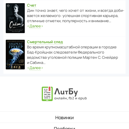
Счет
Дин точно знает, чего хочет от жизни, и всегда доби­
ва­ется жела­е­мого: успе­шная спор­ти­вная карьера,
отли­чные отметки, попу­ля­р­ность и внимание…
‹
Далее
›
Смертельный след
Во время круп­но­мас­ш­та­бной операции в городке
Бад‑Крой­цнах следо­ва­тели Феде­раль­ного
ведомства уголо­вной полиции Мартен С. Снейдер
и Сабина…
‹
Далее
›
Новинки
Подборки