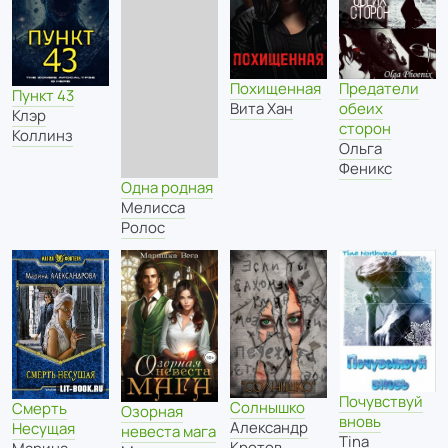
Похищенная
Предатели
Пункт 43
Вита Хан
обеих
Клэр
сторон
Коллинз
Ольга
Феникс
Одна родная
Мелисса
Ролос
Почувствуй
Солнышко
Смерть
Озорная
вновь
Александр
Несущая
невеста мага
Tina
Кротов