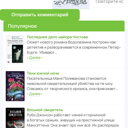
Отправить комментарий
Популярное
Последнее дело майора Чистова
Сюжет нового романа Водо­ла­з­кина пост­роен как
дете­ктив и разво­ра­чи­ва­ется в совре­менном Пете­р­
бурге. Убивают…
‹
Далее
›
Тени южной ночи
Писа­тель­ница Маня Поли­ва­нова стано­вится
невольной свиде­тель­ницей убийства на тв-шоу.
Спасаясь от твор­че­с­кого кризиса, она приезжает…
‹
Далее
›
Восьмой свидетель
Руби Джонсон рабо­тает няней и горни­чной
в богатых семьях, живущих на прес­ти­жной улице
Манх­эт­тена. Она знает про них всё. Их распо­рядок