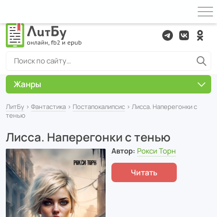
Жанры
ЛитБу
›
Фантастика
›
Постапокалипсис
› Лисса. Наперегонки с
тенью
Лисса. Наперегонки с тенью
Автор:
Рокси Торн
Читать