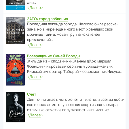
дня…
‹
Далее
›
ЗАТО: город забвения
После­дняя легенда города Шелково была расска­
зана, но в мире ещё много мест, хранящих свои
мрачные тайны. Новая группа иска­телей
приключений…
‹
Далее
›
Возвращение Синей Бороды
Жиль де Рэ – спод­ви­жник Жанны д’Арк, маршал
Франции – и кровавый серийный убийца-маньяк.
Римский импе­ратор Тиберий – совре­менник Иисуса…
‹
Далее
›
Счет
Дин точно знает, чего хочет от жизни, и всегда доби­
ва­ется жела­е­мого: успе­шная спор­ти­вная карьера,
отли­чные отметки, попу­ля­р­ность и внимание…
‹
Далее
›