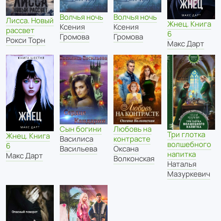
Волчья ночь
Волчья ночь
Лисса. Новый
Жнец. Книга
Ксения
Ксения
рассвет
6
Громова
Громова
Рокси Торн
Макс Дарт
Сын богини
Любовь на
Три глотка
Жнец. Книга
Василиса
контрасте
волшебного
6
Васильева
Оксана
напитка
Макс Дарт
Волконская
Наталья
Мазуркевич