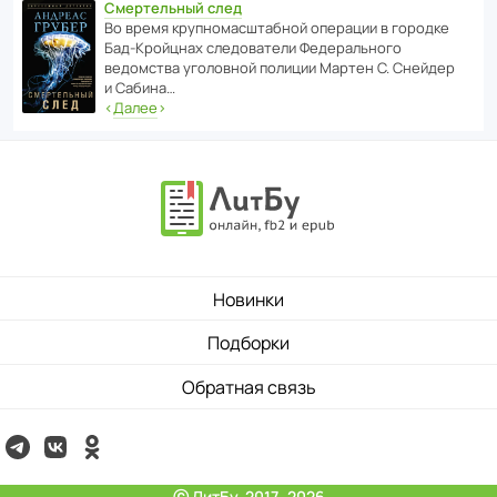
Смертельный след
Во время круп­но­мас­ш­та­бной операции в городке
Бад‑Крой­цнах следо­ва­тели Феде­раль­ного
ведомства уголо­вной полиции Мартен С. Снейдер
и Сабина…
‹
Далее
›
Новинки
Подборки
Обратная связь
ⓒ ЛитБу, 2017–2026