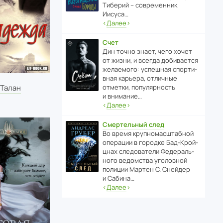
Тиберий – совре­менник
Иисуса…
‹
Далее
›
Счет
Дин точно знает, чего хочет
от жизни, и всегда доби­ва­ется
жела­е­мого: успе­шная спор­ти­
вная карьера, отли­чные
отметки, попу­ля­р­ность
 Талан
и внимание…
‹
Далее
›
Смертельный след
Во время круп­но­мас­ш­та­бной
операции в городке Бад‑Крой­
цнах следо­ва­тели Феде­раль­
ного ведомства уголо­вной
полиции Мартен С. Снейдер
и Сабина…
‹
Далее
›