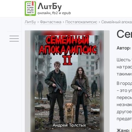
ЛитБу
›
Фантастика
›
Постапокалипсис
› Семейный апока
Се
Автор:
Шесть 
на тра
такими
В горо
– это 
пересм
незнак
другое
предат
Жанр: