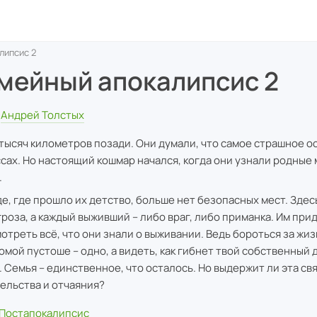
липсис 2
мейный апокалипсис 2
Андрей Толстых
тысяч километров позади. Они думали, что самое страшное ос
ссах. Но настоящий кошмар начался, когда они узнали родные
.
де, где прошло их детство, больше нет безопасных мест. Здес
угроза, а каждый выживший – либо враг, либо приманка. Им при
отреть всё, что они знали о выживании. Ведь бороться за жиз
омой пустоше – одно, а видеть, как гибнет твой собственный 
. Семья – единственное, что осталось. Но выдержит ли эта св
ельства и отчаяния?
Постапокалипсис