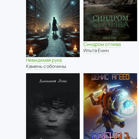
Синдром отлива
Ильта Енин
Невидимая рука
Камень с обочины