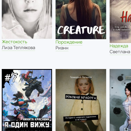
Жестокость
Порождение
Надежда
Лиза Теплякова
Рианн
Светлана