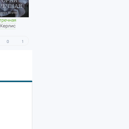
тречная
 Керлис
0
1