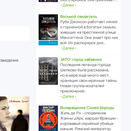
‹
Далее
›
Восьмой свидетель
Руби Джонсон рабо­тает няней
и горни­чной в богатых семьях,
живущих на прес­ти­жной улице
Манх­эт­тена. Она знает про них
всё. Их распо­рядок дня…
‹
Далее
›
ЗАТО: город забвения
изведения
После­дняя легенда города
Шелково была расска­зана,
но в мире ещё много мест,
хранящих свои мрачные тайны.
Новая группа иска­телей
приключений…
‹
Далее
›
Возвращение Синей Бороды
Жиль де Рэ – спод­ви­жник
Жанны д’Арк, маршал Франции –
и кровавый серийный убийца-
маньяк. Римский импе­ратор