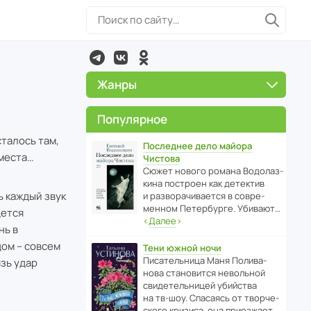
Жанры
Популярное
талось там,
Последнее дело майора
 места…
Чистова
Сюжет нового романа Водо­ла­з­
кина пост­роен как дете­ктив
ь каждый звук
и разво­ра­чи­ва­ется в совре­
менном Пете­р­бурге. Убивают…
дется
‹
Далее
›
нь в
дом – совсем
Тени южной ночи
Писа­тель­ница Маня Поли­ва­
язь удар
нова стано­вится невольной
свиде­тель­ницей убийства
на тв-шоу. Спасаясь от твор­че­
с­кого кризиса, она приезжает…