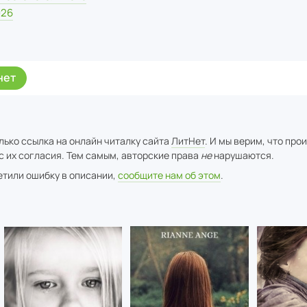
026
нет
лько ссылка на онлайн читалку сайта
ЛитНет
. И мы верим, что про
с их согласия. Тем самым, авторские права
не
нарушаются.
метили ошибку в описании,
сообщите нам об этом
.