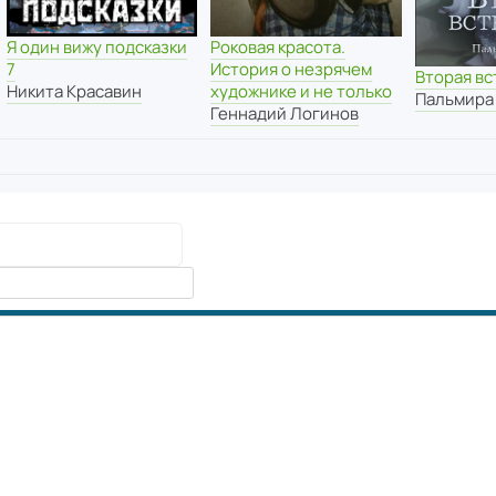
Я один вижу подсказки
Роковая красота.
7
История о незрячем
Вторая вс
Никита Красавин
художнике и не только
Пальмира
Геннадий Логинов