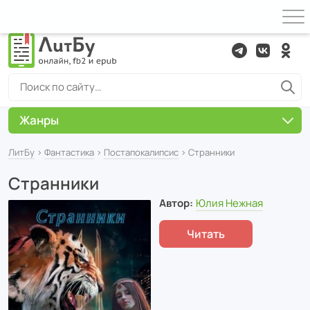
Жанры
ЛитБу
›
Фантастика
›
Постапокалипсис
› Странники
Странники
Автор:
Юлия Нежная
Читать