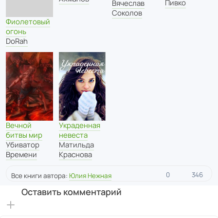
Пивко
Вячеслав
Соколов
Фиолетовый
огонь
DoRah
Вечной
Украденная
битвы мир
невеста
Убиватор
Матильда
Времени
Краснова
0
346
Все книги автора:
Юлия Нежная
Оставить комментарий