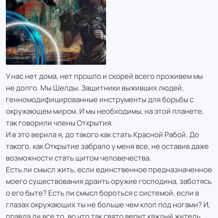
У нас нет дома, нет прошло и скорей всего проживем мы
не долго. Мы Шелды. Защитники выживших людей,
генномодифицированные инструменты для борьбы с
окружающем миром. И мы необходимы, на этой планете,
так говорили члены Открытия.
И в это верила я, до такого как стать Красной Рабой. До
такого, как Открытие забрало у меня все, не оставив даже
возможности стать щитом человечества.
Есть ли смысл жить, если единственное предназначенное
моего существования драить оружие господина, заботясь
о его быте? Есть ли смысл бороться с системой, если в
глазах окружающих ты не больше чем клоп под ногами? И,
правда ли все то, во что так свято верит каждый житель