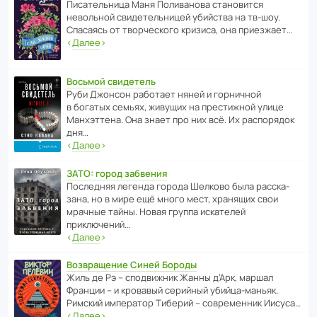
Писа­тель­ница Маня Поли­ва­нова стано­вится
невольной свиде­тель­ницей убийства на тв-шоу.
Спасаясь от твор­че­с­кого кризиса, она приезжает…
‹
Далее
›
Восьмой свидетель
Руби Джонсон рабо­тает няней и горни­чной
в богатых семьях, живущих на прес­ти­жной улице
Манх­эт­тена. Она знает про них всё. Их распо­рядок
дня…
‹
Далее
›
ЗАТО: город забвения
После­дняя легенда города Шелково была расска­
зана, но в мире ещё много мест, хранящих свои
мрачные тайны. Новая группа иска­телей
приключений…
‹
Далее
›
Возвращение Синей Бороды
Жиль де Рэ – спод­ви­жник Жанны д’Арк, маршал
Франции – и кровавый серийный убийца-маньяк.
Римский импе­ратор Тиберий – совре­менник Иисуса…
‹
Далее
›