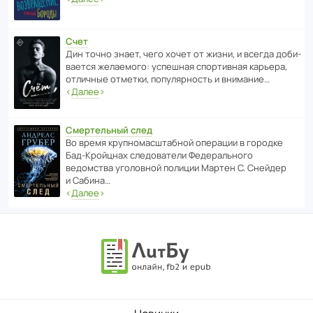
Счет
Дин точно знает, чего хочет от жизни, и всегда доби­
ва­ется жела­е­мого: успе­шная спор­ти­вная карьера,
отли­чные отметки, попу­ля­р­ность и внимание…
‹
Далее
›
Смертельный след
Во время круп­но­мас­ш­та­бной операции в городке
Бад‑Крой­цнах следо­ва­тели Феде­раль­ного
ведомства уголо­вной полиции Мартен С. Снейдер
и Сабина…
‹
Далее
›