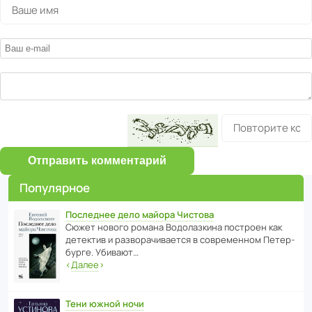
Отправить комментарий
Популярное
Последнее дело майора Чистова
Сюжет нового романа Водо­ла­з­кина пост­роен как
дете­ктив и разво­ра­чи­ва­ется в совре­менном Пете­р­
бурге. Убивают…
‹
Далее
›
Тени южной ночи