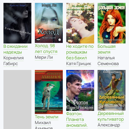
Холод. 98
В ожидании
Не ходите по
Большая
лет спустя
надежды
ромашкам
земля
Мери Ли
Корнелия
без бахил
Наталья
Габирс
Катя Грицик
Семенова
Деревянный
Фаэтон.
Тень земли
культиватор
Планета
Михаил
Александр
аномалий.
Ахманов