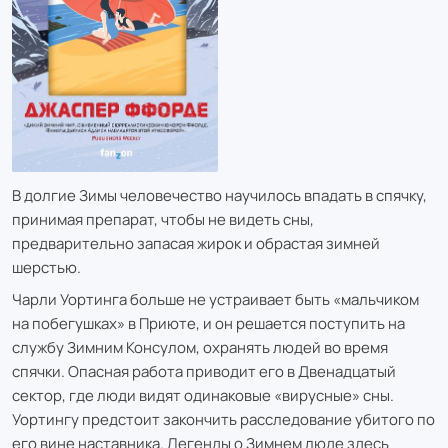
В долгие Зимы человечество научилось впадать в спячку,
принимая препарат, чтобы не видеть сны,
предварительно запасая жирок и обрастая зимней
шерстью.
Чарли Уортинга больше не устраивает быть «мальчиком
на побегушках» в Приюте, и он решается поступить на
службу Зимним Консулом, охранять людей во время
спячки. Опасная работа приводит его в Двенадцатый
сектор, где люди видят одинаковые «вирусные» сны.
Уортингу предстоит закончить расследование убитого по
его вине наставника. Легенды о Зимнем люде здесь