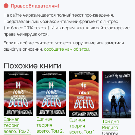
Правообладателям!
На сайте
не
размещается полный текст произведения.
Представлен лишь ознакомительный фрагмент с
Литрес
(не более 20% текста). И мы верим, что на их сайте авторские
права
не
нарушаются.
Если вы всё же считаете, что есть нарушение или заметили
ошибку в описании,
сообщите нам об этом
.
Похожие книги
Единая
Единая
Единая
Три дня
теория
теория
теория
Индиго
всего. Том 2.
всего. Том 3.
всего. Том 1.
Сергей