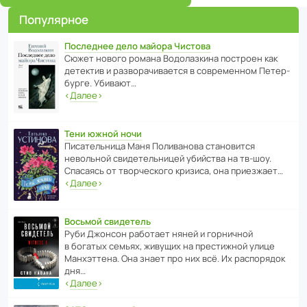
Популярное
Последнее дело майора Чистова
Сюжет нового романа Водо­ла­з­кина пост­роен как
дете­ктив и разво­ра­чи­ва­ется в совре­менном Пете­р­
бурге. Убивают…
‹
Далее
›
Тени южной ночи
Писа­тель­ница Маня Поли­ва­нова стано­вится
невольной свиде­тель­ницей убийства на тв-шоу.
Спасаясь от твор­че­с­кого кризиса, она приезжает…
‹
Далее
›
Восьмой свидетель
Руби Джонсон рабо­тает няней и горни­чной
в богатых семьях, живущих на прес­ти­жной улице
Манх­эт­тена. Она знает про них всё. Их распо­рядок
дня…
‹
Далее
›