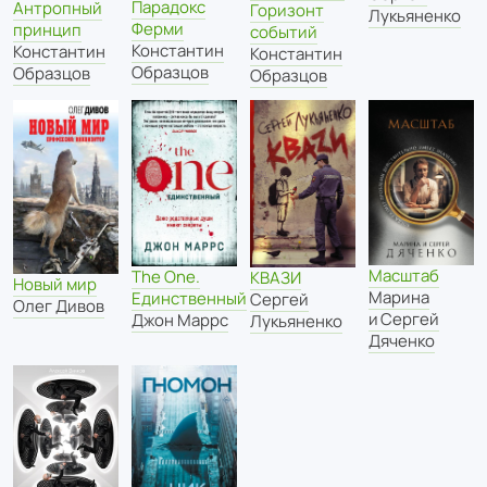
Парадокс
Антропный
Горизонт
Лукьяненко
Ферми
принцип
событий
Константин
Константин
Константин
Образцов
Образцов
Образцов
Масштаб
The One.
КВАЗИ
Новый мир
Марина
Единственный
Сергей
Олег Дивов
и Сергей
Джон Маррс
Лукьяненко
Дяченко