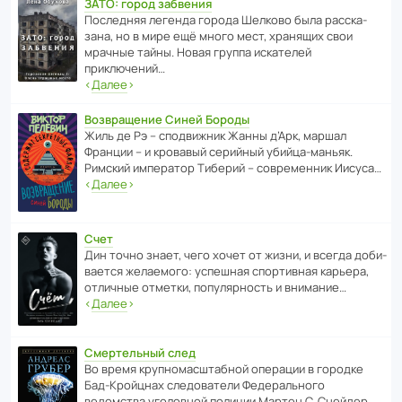
ЗАТО: город забвения
После­дняя легенда города Шелково была расска­
зана, но в мире ещё много мест, хранящих свои
мрачные тайны. Новая группа иска­телей
приключений…
‹
Далее
›
Возвращение Синей Бороды
Жиль де Рэ – спод­ви­жник Жанны д’Арк, маршал
Франции – и кровавый серийный убийца-маньяк.
Римский импе­ратор Тиберий – совре­менник Иисуса…
‹
Далее
›
Счет
Дин точно знает, чего хочет от жизни, и всегда доби­
ва­ется жела­е­мого: успе­шная спор­ти­вная карьера,
отли­чные отметки, попу­ля­р­ность и внимание…
‹
Далее
›
Смертельный след
Во время круп­но­мас­ш­та­бной операции в городке
Бад‑Крой­цнах следо­ва­тели Феде­раль­ного
ведомства уголо­вной полиции Мартен С. Снейдер