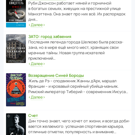
Руби Джонсон рабо­тает няней и горни­чной
в богатых семьях, живущих на прес­ти­жной улице
Манх­эт­тена. Она знает про них всё. Их распо­рядок
дня…
‹
Далее
›
ЗАТО: город забвения
После­дняя легенда города Шелково была расска­
зана, но в мире ещё много мест, хранящих свои
мрачные тайны. Новая группа иска­телей
приключений…
‹
Далее
›
Возвращение Синей Бороды
Жиль де Рэ – спод­ви­жник Жанны д’Арк, маршал
Франции – и кровавый серийный убийца-маньяк.
Римский импе­ратор Тиберий – совре­менник Иисуса…
‹
Далее
›
Счет
Дин точно знает, чего хочет от жизни, и всегда доби­
ва­ется жела­е­мого: успе­шная спор­ти­вная карьера,
отли­чные отметки, попу­ля­р­ность и внимание…