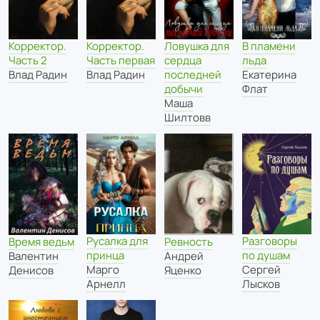
Корректор.
Корректор.
Ловушка для
В пламени
Часть 2
Часть первая
сердца
льда
Влад Радин
Влад Радин
последней
Екатерина
добычи
Флат
Маша
Шилтовв
Русалка для
Разговоры
Время ведьм
Ревность
принца
по душам
Валентин
Андрей
Марго
Сергей
Денисов
Яценко
Арнелл
Лысков