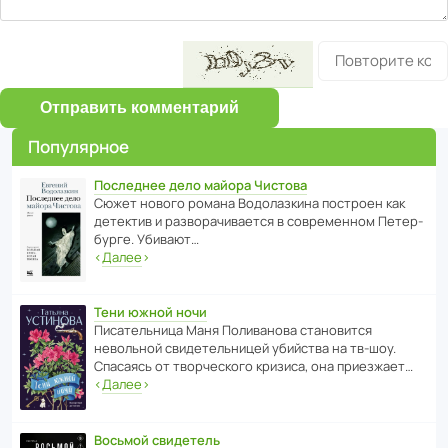
Отправить комментарий
Популярное
Последнее дело майора Чистова
Сюжет нового романа Водо­ла­з­кина пост­роен как
дете­ктив и разво­ра­чи­ва­ется в совре­менном Пете­р­
бурге. Убивают…
‹
Далее
›
Тени южной ночи
Писа­тель­ница Маня Поли­ва­нова стано­вится
невольной свиде­тель­ницей убийства на тв-шоу.
Спасаясь от твор­че­с­кого кризиса, она приезжает…
‹
Далее
›
Восьмой свидетель