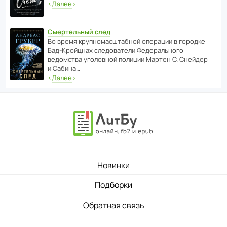
‹
Далее
›
Смертельный след
Во время круп­но­мас­ш­та­бной операции в городке
Бад‑Крой­цнах следо­ва­тели Феде­раль­ного
ведомства уголо­вной полиции Мартен С. Снейдер
и Сабина…
‹
Далее
›
Новинки
Подборки
Обратная связь