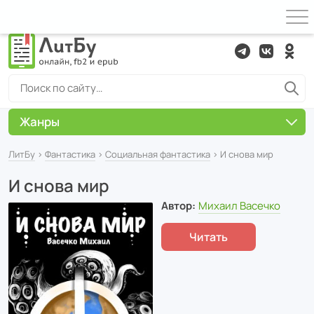
Жанры
ЛитБу
›
Фантастика
›
Социальная фантастика
› И снова мир
И снова мир
Автор:
Михаил Васечко
Читать